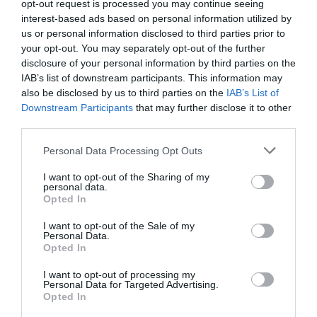
Στις 3 Ιουλίου η ορκωμοσία των βουλευτών
opt-out request is processed you may continue seeing
interest-based ads based on personal information utilized by
26.06.2023 - 16:59
us or personal information disclosed to third parties prior to
your opt-out. You may separately opt-out of the further
disclosure of your personal information by third parties on the
IAB’s list of downstream participants. This information may
also be disclosed by us to third parties on the
IAB’s List of
Downstream Participants
that may further disclose it to other
third parties.
Please note that this website/app uses one or more Google
Personal Data Processing Opt Outs
services and may gather and store information including but
not limited to your visit or usage behaviour. You may click to
I want to opt-out of the Sharing of my
personal data.
grant or deny consent to Google and its third-party tags to
Opted In
use your data for below specified purposes in below Google
consent section.
I want to opt-out of the Sale of my
Personal Data.
Opted In
ΠΟΛΙΤΙΚΗ
I want to opt-out of processing my
Personal Data for Targeted Advertising.
Κυριάκος Μητσοτάκης: “Από σήμερα
Opted In
ξεκινάει άλλος ένας κύκλος σκληρής