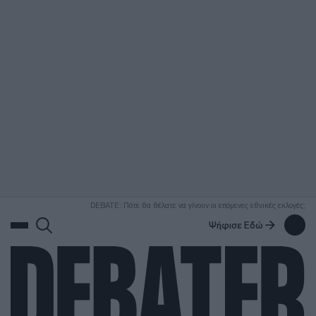
ΑΝΑΖΗΤΗΣΗ
DEBATE: Πότε θα θέλατε να γίνουν οι επόμενες εθνικές εκλογές;
Ψήφισε Εδώ