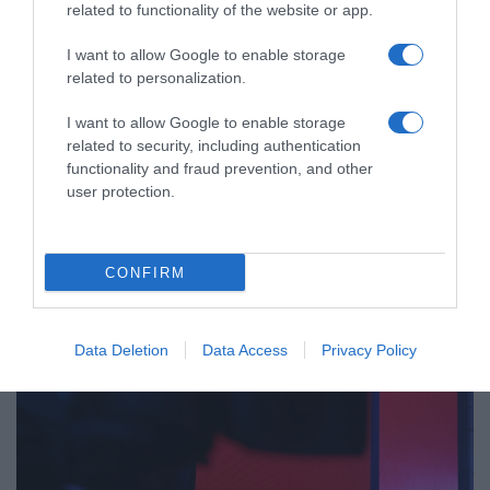
Εκλογές 2023: Το κόμμα “Τ.Ρ.Α.Μ.Π.” που
related to functionality of the website or app.
πήρε μόνο τρεις ψήφους πανελλαδικώς
I want to allow Google to enable storage
related to personalization.
Το σύνθημα ήταν «Μαζί θα κάνουμε την Ελλάδα
μεγάλη Ξανά»
I want to allow Google to enable storage
26.06.2023 - 15:39
related to security, including authentication
functionality and fraud prevention, and other
user protection.
CONFIRM
Data Deletion
Data Access
Privacy Policy