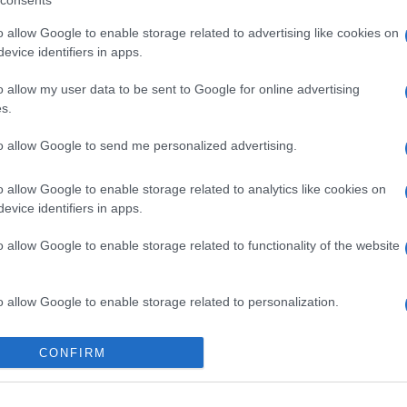
consents
άπεζας Θεμάτων – Πότε θα εξεταστού
o allow Google to enable storage related to advertising like cookies on
θητές που δεν ολοκλήρωσαν την εξέτ
evice identifiers in apps.
o allow my user data to be sent to Google for online advertising
νακοίνωση του υπουργείου Παιδείας και της Ψηφιακής
s.
κυβέρνησης
5.2023 - 17:21
to allow Google to send me personalized advertising.
o allow Google to enable storage related to analytics like cookies on
evice identifiers in apps.
o allow Google to enable storage related to functionality of the website
ΑΔΑ
εμιέρα σήμερα Τετάρτη οι προαγωγικέ
ολυτήριες εξετάσεις στο Γυμνάσιο
o allow Google to enable storage related to personalization.
διαρκέσουν μέχρι 15 Ιουνίου
o allow Google to enable storage related to security, including
CONFIRM
cation functionality and fraud prevention, and other user protection.
6.2022 - 06:46