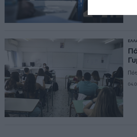
ΕΛΛ
Πό
Γυ
Πότ
04.0