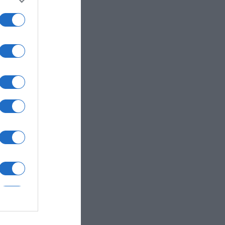
ν οι
αση
ς και