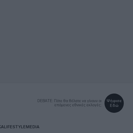
Ψήφισε
DEBATE: Πότε θα θέλατε να γίνουν οι
επόμενες εθνικές εκλογές;
Εδώ
ΚΑ
LIFESTYLE
MEDIA