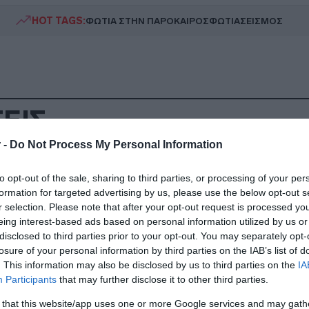
HOT TAGS:
ΦΩΤΙΑ ΣΤΗΝ ΠΑΡΟ
ΚΑΙΡΟΣ
ΦΩΤΙΑ
ΣΕΙΣΜΟΣ
ΕΙΣ
 -
Do Not Process My Personal Information
ΙΤΙΚΗ
to opt-out of the sale, sharing to third parties, or processing of your per
ριάκος Μητσοτάκης για Εθνικό Απολυτ
formation for targeted advertising by us, please use the below opt-out s
r selection. Please note that after your opt-out request is processed y
ρειαζόμαστε ένα σύστημα παιδείας π
eing interest-based ads based on personal information utilized by us or
ταποκρίνεται στις ανάγκες της νέας
disclosed to third parties prior to your opt-out. You may separately opt-
οχής»
losure of your personal information by third parties on the IAB’s list of
. This information may also be disclosed by us to third parties on the
IA
Participants
that may further disclose it to other third parties.
εχόμενη εφαρμογή από το σχολικό έτος 2027-2028
 that this website/app uses one or more Google services and may gath
2.2026 - 16:16