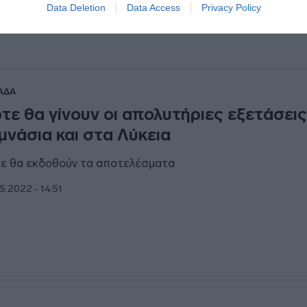
Data Deletion
Data Access
Privacy Policy
ΑΔΑ
τε θα γίνουν οι απολυτήριες εξετάσει
μνάσια και στα Λύκεια
ε θα εκδοθούν τα αποτελέσματα
5.2022 - 14:51