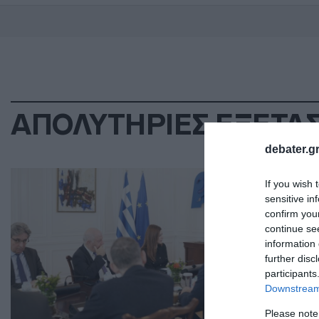
ΑΠΟΛΥΤΗΡΙΕΣ ΕΞΕΤΑΣ
debater.gr
ΠΟΛ
If you wish 
Κυ
sensitive in
confirm you
«Χ
continue se
αν
information 
επ
further disc
participants
Downstream 
Ενδ
Please note
03.0