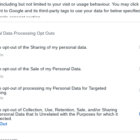
including but not limited to your visit or usage behaviour. You may click 
 to Google and its third-party tags to use your data for below specifi
ogle consent section.
ΑΔΑ
l Data Processing Opt Outs
νικό απολυτήριο: Από το σχολικό έτος
o opt-out of the Sharing of my personal data.
28 η εφαρμογή του – Δεν καταργούνται
In
νελλαδικές
o opt-out of the Sale of my Personal Data.
θα περιλαμβάνει ο εθνικός διάλογος
In
2.2026 - 14:46
to opt-out of processing my Personal Data for Targeted
ing.
In
o opt-out of Collection, Use, Retention, Sale, and/or Sharing
ersonal Data that Is Unrelated with the Purposes for which it
lected.
Out
ΑΔΑ
ίθεση από χάκερς στην πλατφόρμα