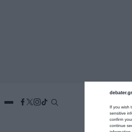
ΑΝΑΖΗΤΗΣΗ
debater.gr
If you wish 
sensitive in
confirm you
continue se
DEBATES
ΕΛΛΑΔΑ
ΑΠ
information 