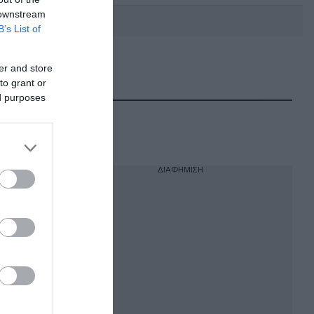
 downstream
B’s List of
er and store
DEBATE: Πότε θα θέλατε να
γίνουν οι επόμενες εθνικές
to grant or
εκλογές;
ed purposes
ΔΙΑΦΗΜΙΣΗ
α
l
 στο
ύ Λίνα
ior στην
ση για