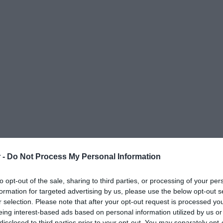
 -
Do Not Process My Personal Information
to opt-out of the sale, sharing to third parties, or processing of your per
formation for targeted advertising by us, please use the below opt-out s
r selection. Please note that after your opt-out request is processed y
eing interest-based ads based on personal information utilized by us or
ΟΨΕΙΣ
ΠΟΛΙΤΙΚΗ
ΠΑΡΑΠΟΛΙΤΙΚΑ
ΔΙΕΘΝΗ
ΟΙΚΟΝΟΜΙΑ
ΥΓΕΙΑ
ΑΘΛΗΤΙ
disclosed to third parties prior to your opt-out. You may separately opt-