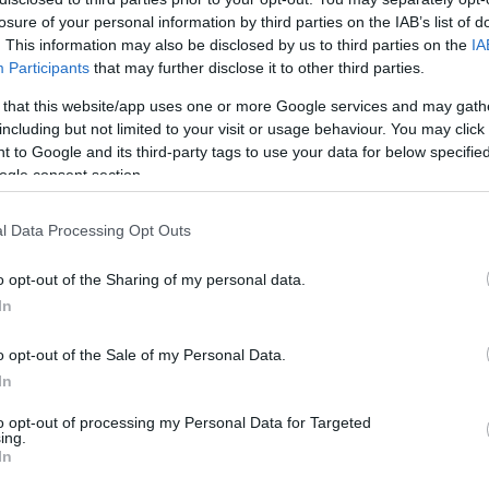
losure of your personal information by third parties on the IAB’s list of
HOT TAGS:
ΦΩΤΙΑ ΣΤΗΝ ΠΑΡΟ
ΚΑΙΡΟΣ
ΦΩΤΙΑ
ΣΕΙΣΜΟΣ
. This information may also be disclosed by us to third parties on the
IA
Participants
that may further disclose it to other third parties.
 that this website/app uses one or more Google services and may gath
including but not limited to your visit or usage behaviour. You may click 
 to Google and its third-party tags to use your data for below specifi
ogle consent section.
Α
l Data Processing Opt Outs
ΑΔΑ
o opt-out of the Sharing of my personal data.
 tweet του Νίκου Μωραΐτη για την Λίν
In
νδώνη που προκάλεσε σάλο στα socia
o opt-out of the Sale of my Personal Data.
dia
In
ο έχει προκαλέσει ανάρτηση που έκανε ο Νίκος Μωραΐτης
to opt-out of processing my Personal Data for Targeted
tter για την εμφάνιση που πραγματοποίησε η υπ. Πολιτισμο
ing.
In
δώνη και η Άννα Παναγιωταρέα στην εκδήλωση του οίκου D
όπολη. Ο Νίκος Μωραΐτης προέβη σε μια ατυχέστατη δήλω