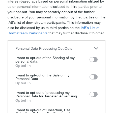
interest-based ads based on personal information utilized by
us or personal information disclosed to third parties prior to
your opt-out. You may separately opt-out of the further
disclosure of your personal information by third parties on the
IAB’s list of downstream participants. This information may
also be disclosed by us to third parties on the
IAB’s List of
Downstream Participants
that may further disclose it to other
third parties.
Please note that this website/app uses one or more Google
Personal Data Processing Opt Outs
services and may gather and store information including but
not limited to your visit or usage behaviour. You may click to
I want to opt-out of the Sharing of my
personal data.
ΑΘΛΗΤΙΚΑ
grant or deny consent to Google and its third-party tags to
Opted In
use your data for below specified purposes in below Google
“Χρυσή” η Άννα Κορακάκη στο Κάιρο – Πώς
consent section.
I want to opt-out of the Sale of my
κατέκτησε την κορυφή (pics)
Personal Data.
Opted In
Η Ελληνίδα αθλήτρια κακέκτησε την πρώτη θέση στο
αεροβόλο πιστόλι, στα 10μ
I want to opt-out of processing my
Personal Data for Targeted Advertising.
Opted In
02.03.2022 - 23:30
I want to opt-out of Collection, Use,