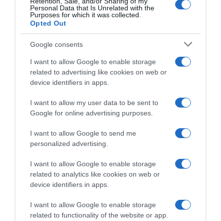
Retention, Sale, and/or Sharing of my
Personal Data that Is Unrelated with the
Purposes for which it was collected.
Opted Out
Google consents
I want to allow Google to enable storage
related to advertising like cookies on web or
device identifiers in apps.
I want to allow my user data to be sent to
Google for online advertising purposes.
I want to allow Google to send me
personalized advertising.
ΑΘΛΗΤΙΚΑ
Εκτός μεταλλίων η Άννα Κορακάκη – Πήρε την
I want to allow Google to enable storage
έκτη θέση
related to analytics like cookies on web or
device identifiers in apps.
Δεν μπόρεσε να υπερασπιστεί το μετάλλιο της
I want to allow Google to enable storage
30.07.2021 - 08:30
related to functionality of the website or app.