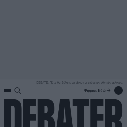
ΑΝΑΖΗΤΗΣΗ
DEBATE: Πότε θα θέλατε να γίνουν οι επόμενες εθνικές εκλογές;
Ψήφισε Εδώ