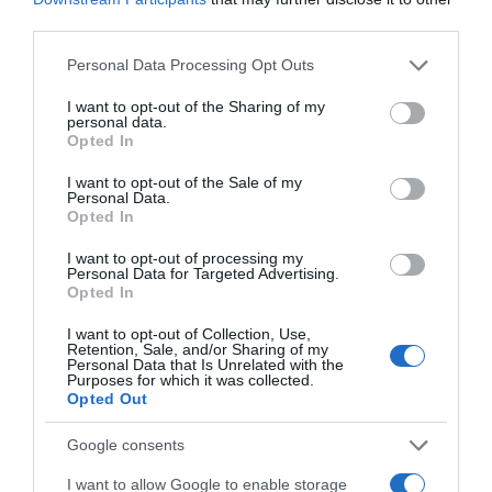
κλαδέματος
third parties.
Please note that this website/app uses one or more Google
Personal Data Processing Opt Outs
services and may gather and store information including but
Ακολούθησε το debater.gr στο
Google News
not limited to your visit or usage behaviour. You may click to
I want to opt-out of the Sharing of my
και μάθετε πρώτοι όλες τις ειδήσεις
personal data.
grant or deny consent to Google and its third-party tags to
Opted In
use your data for below specified purposes in below Google
consent section.
Share
Tweet
I want to opt-out of the Sale of my
Personal Data.
Opted In
ΚΩΣΤΗΣ ΧΑΤΖΗΔΑΚΗΣ
I want to opt-out of processing my
Personal Data for Targeted Advertising.
ΔΙΑΦΗΜΙΣΗ
Opted In
I want to opt-out of Collection, Use,
Retention, Sale, and/or Sharing of my
Personal Data that Is Unrelated with the
Purposes for which it was collected.
Opted Out
Google consents
I want to allow Google to enable storage