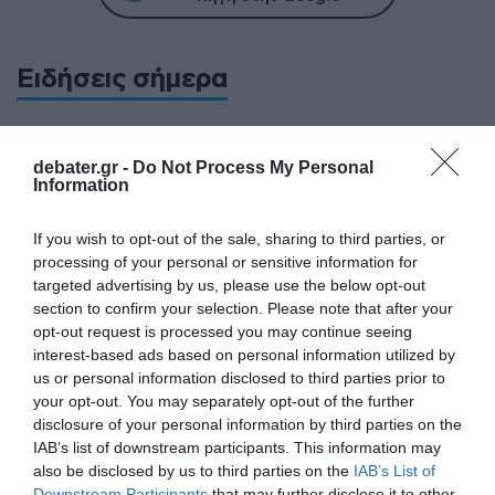
Ειδήσεις σήμερα
Δείτε τις προσπάθειες χελώνας να
γεννήσει σε παραλία της Ρόδου – Η
debater.gr -
Do Not Process My Personal
Information
προειδοποίηση των κατοίκων (βίντεο)
Τροχαίο στον Κηφισό – Καθυστερήσεις
If you wish to opt-out of the sale, sharing to third parties, or
στο ρεύμα προς Πειραιά
processing of your personal or sensitive information for
targeted advertising by us, please use the below opt-out
Μητσοτάκης: “Η ενίσχυση της
section to confirm your selection. Please note that after your
opt-out request is processed you may continue seeing
παραγωγικής βάσης στρατηγική
interest-based ads based on personal information utilized by
προτεραιότητα για μία πιο ανταγωνιστική,
us or personal information disclosed to third parties prior to
εξωστρεφή και ανθεκτική ελληνική
your opt-out. You may separately opt-out of the further
οικονομία”
disclosure of your personal information by third parties on the
IAB’s list of downstream participants. This information may
“Ελευθέριος Βενιζέλος”: Συνελήφθη
also be disclosed by us to third parties on the
IAB’s List of
37χρονος με 4 μαχαίρια και δύο ψαλίδια
Downstream Participants
that may further disclose it to other