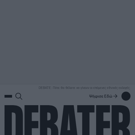
ΑΝΑΖΗΤΗΣΗ
DEBATE: Πότε θα θέλατε να γίνουν οι επόμενες εθνικές εκλογές;
Ψήφισε Εδώ