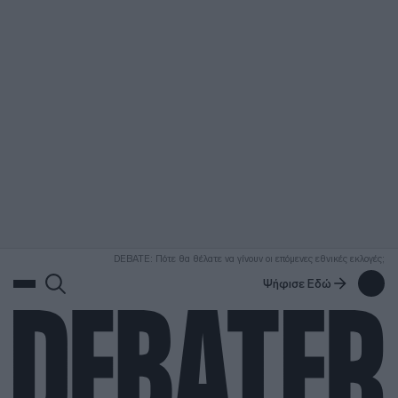
ΑΝΑΖΗΤΗΣΗ
DEBATE: Πότε θα θέλατε να γίνουν οι επόμενες εθνικές εκλογές;
Ψήφισε Εδώ