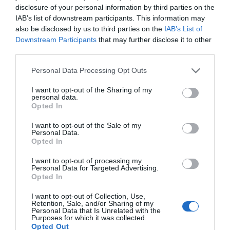
disclosure of your personal information by third parties on the
IAB’s list of downstream participants. This information may
also be disclosed by us to third parties on the
IAB’s List of
Downstream Participants
that may further disclose it to other
third parties.
Please note that this website/app uses one or more Google
Personal Data Processing Opt Outs
services and may gather and store information including but
not limited to your visit or usage behaviour. You may click to
I want to opt-out of the Sharing of my
personal data.
grant or deny consent to Google and its third-party tags to
Opted In
use your data for below specified purposes in below Google
consent section.
I want to opt-out of the Sale of my
Personal Data.
ΠΟΛΙΤΙΚΗ
Opted In
ΠΑΣΟΚ: “Τα επιχειρήματα και οι
πίνακες του κ. Σκέρτσου διαρκούν
I want to opt-out of processing my
Personal Data for Targeted Advertising.
μέχρι τα επόμενα που αναιρούν τα
Opted In
προηγούμενα”
I want to opt-out of Collection, Use,
Retention, Sale, and/or Sharing of my
"Συνεχίζει στο ίδιο αλαζονικό ύφος και με τους ίδιους
Personal Data that Is Unrelated with the
Purposes for which it was collected.
εξυπνακισμούς"
Opted Out