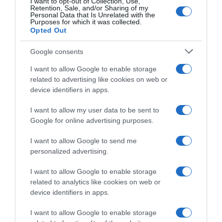
I want to opt-out of Collection, Use,
στο χρόνο. Είναι υποχρέωση όλων των
Retention, Sale, and/or Sharing of my
Personal Data that Is Unrelated with the
κομμάτων να καταθέσουν προτάσεις, από
Purposes for which it was collected.
διαφορετικές αφετηρίες, που να
Opted Out
αντανακλούν όμως το δημόσιο διάλογο σε μια
Google consents
σύγχρονη ευρωπαϊκή δημοκρατία».
I want to allow Google to enable storage
related to advertising like cookies on web or
ΔΙΑΦΗΜΙΣΗ
device identifiers in apps.
I want to allow my user data to be sent to
Google for online advertising purposes.
I want to allow Google to send me
personalized advertising.
I want to allow Google to enable storage
related to analytics like cookies on web or
device identifiers in apps.
I want to allow Google to enable storage