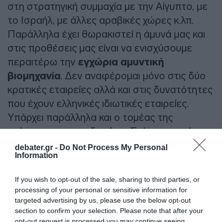
στη στρατηγική συμμαχία με την Αίγυπτο, με
το Ισραήλ, με άλλες αραβικές χώρες κ.λπ.
Παράλληλα έχει θωρακιστεί η άμυνά μας και
στις προθέσεις μας είναι να ενισχύσουμε
περαιτέρω την
εγχώρια αμυντική
βιομηχανία
. Δεν αναφέρομαι μόνο στις δύο
κρατικές εταιρείες αλλά και στις δυνατότητες
που έχουν ελληνικές ιδιωτικές εταιρείες.
Υπάρχει παράλληλα και ο τομέας της
ενέργειας και των δικτύων. Στόχος μας είναι η
αναβάθμιση του ρόλου της χώρας ως κόμβου
debater.gr -
Do Not Process My Personal
Information
ενέργειας, μεταφορών, δεδομένων και
τεχνολογίας. Δεν είναι μόνο οι εξορύξεις
If you wish to opt-out of the sale, sharing to third parties, or
υδρογονανθράκων και οι διασυνδέσεις με την
processing of your personal or sensitive information for
ανατολική και κεντρική Ευρώπη. Είναι οι νέες
targeted advertising by us, please use the below opt-out
section to confirm your selection. Please note that after your
δυνατότητες που δημιουργούνται στο χώρο
opt-out request is processed you may continue seeing