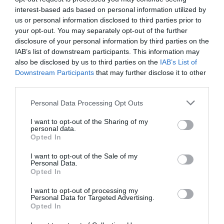
των δικτύων, των νέων τεχνολογιών, των
interest-based ads based on personal information utilized by
διευρωπαϊκών δικτύων μεταφορών. Όλα
us or personal information disclosed to third parties prior to
your opt-out. You may separately opt-out of the further
αυτά είναι εξωτερική πολιτική στην πράξη»,
disclosure of your personal information by third parties on the
ανέφερε.
IAB’s list of downstream participants. This information may
also be disclosed by us to third parties on the
IAB’s List of
«Σε αυτήν την περίοδο των διεθνών
Downstream Participants
that may further disclose it to other
third parties.
αναταράξεων, κατέληξε ο αντιπρόεδρος της
κυβέρνησης, η χώρα δεν μπορεί να
Please note that this website/app uses one or more Google
Personal Data Processing Opt Outs
services and may gather and store information including but
προχωρήσει με τοξικότητα, εχθροπάθεια,
not limited to your visit or usage behaviour. You may click to
I want to opt-out of the Sharing of my
ούτε με δημαγωγία. Αυτά δεν είναι συνταγές
personal data.
grant or deny consent to Google and its third-party tags to
Opted In
για το μέλλον. Δεν δικαιούμαστε, μετά την
use your data for below specified purposes in below Google
consent section.
περιπέτεια της περασμένης δεκαετίας να
I want to opt-out of the Sale of my
Personal Data.
έχουμε αντιλήψεις που δεν υπηρετούν το
Opted In
συμφέρον της νέας γενιάς και της χώρας.
I want to opt-out of processing my
Χρειαζόμαστε σοβαρότητα, υπευθυνότητα
Personal Data for Targeted Advertising.
Opted In
και προτάσεις που να αντέχουν στη λογική και