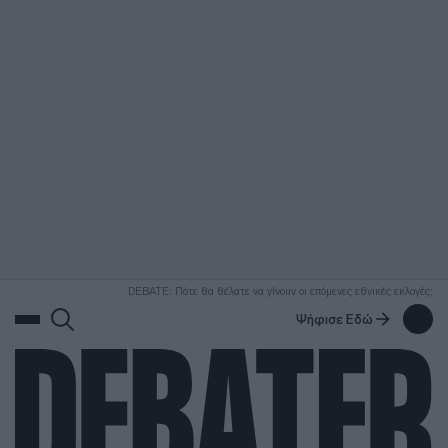
ΑΝΑΖΗΤΗΣΗ
DEBATE: Πότε θα θέλατε να γίνουν οι επόμενες εθνικές εκλογές;
Ψήφισε Εδώ