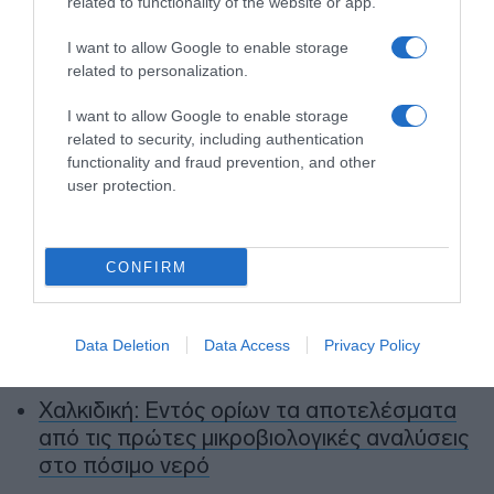
related to functionality of the website or app.
Προσθήκη ως προτεινόμενη
πηγή στην Google
I want to allow Google to enable storage
related to personalization.
Ειδήσεις σήμερα
I want to allow Google to enable storage
related to security, including authentication
functionality and fraud prevention, and other
Αυστρία: Νέο ρεκόρ υψηλής θερμοκρασίας,
user protection.
με 41,2 βαθμούς Κελσίου
Ουκρανία: Οι οικογένειες με παιδιά
διατάχθηκαν να εκκενώσουν το
CONFIRM
Κραματόρσκ
ΗΠΑ: Ο Ζούκερμπεργκ απολογήθηκε στην
Data Deletion
Data Access
Privacy Policy
Ινδία για λάθη και περιεχόμενο της Meta
Χαλκιδική: Εντός ορίων τα αποτελέσματα
από τις πρώτες μικροβιολογικές αναλύσεις
στο πόσιμο νερό