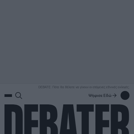
ΑΝΑΖΗΤΗΣΗ
DEBATE: Πότε θα θέλατε να γίνουν οι επόμενες εθνικές εκλογές;
Ψήφισε Εδώ