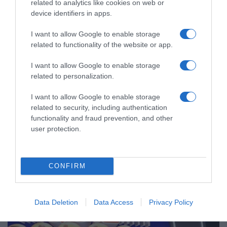
related to analytics like cookies on web or
device identifiers in apps.
I want to allow Google to enable storage
related to functionality of the website or app.
I want to allow Google to enable storage
related to personalization.
I want to allow Google to enable storage
MEDIA
related to security, including authentication
Μαριάννα Γεωργαντή:
functionality and fraud prevention, and other
Ενθουσιάστηκε με τον Γιώργο
user protection.
Φραγκούλη – “Καλέ, τι ωραίος που
είναι” (βίντεο)
CONFIRM
Το χιουμοριστικό στιγμιότυπο εκτυλίχθηκε στον αέρα της
πρωινής εκπομπής "Ώρα Ελλάδος" του OPEN
Data Deletion
Data Access
Privacy Policy