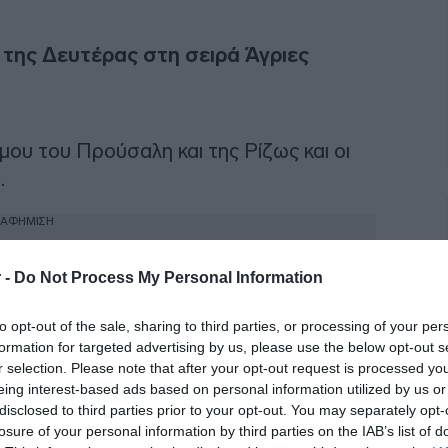
 της Δευτέρας στη σειρά Άγριες
άμου του Προύσαλη και της Ρίζως και οι
.
ΙΑΦΗΜΙΣΗ
 -
Do Not Process My Personal Information
to opt-out of the sale, sharing to third parties, or processing of your per
formation for targeted advertising by us, please use the below opt-out s
r selection. Please note that after your opt-out request is processed y
eing interest-based ads based on personal information utilized by us or
disclosed to third parties prior to your opt-out. You may separately opt-
losure of your personal information by third parties on the IAB’s list of