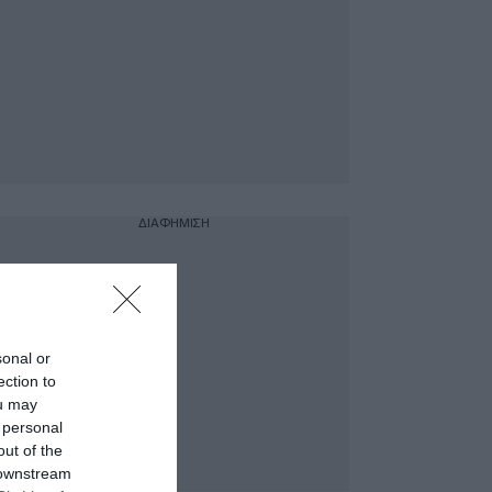
ΔΙΑΦΗΜΙΣΗ
sonal or
ection to
ou may
 personal
out of the
 downstream