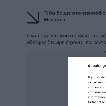
Τι θα δούμε στο επεισόδιο
Μέλισσες
Όλο το χωριό είναι στο γλέντι του γ
αδελφές Σταμίρη έρχονται πιο κοντά
Δ
debater.gr
If you wish 
sensitive in
confirm you
continue se
information 
further disc