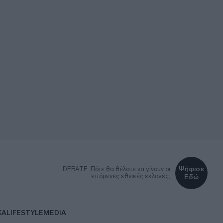
Ψήφισε
DEBATE: Πότε θα θέλατε να γίνουν οι
επόμενες εθνικές εκλογές;
Εδώ
ΚΑ
LIFESTYLE
MEDIA