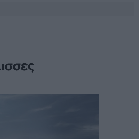
DEBATE: Πότε θα θέλατε να
γίνουν οι επόμενες εθνικές
εκλογές;
λισσες