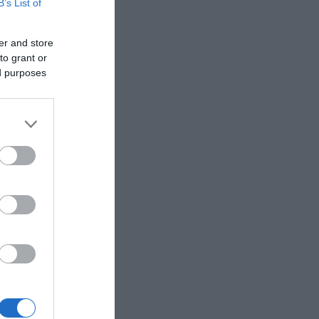
B’s List of
er and store
to grant or
ed purposes