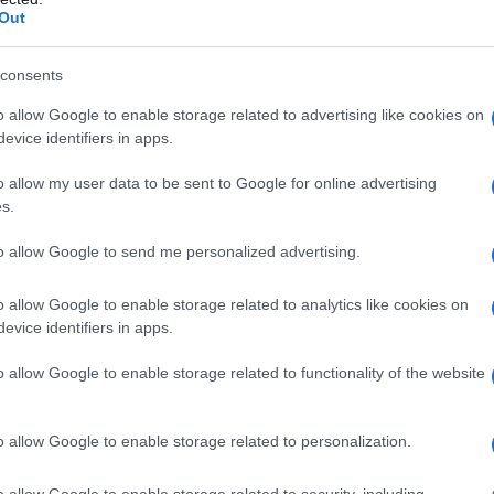
Out
consents
o allow Google to enable storage related to advertising like cookies on
evice identifiers in apps.
ν ότι ο Μιλτιάδης έχει σταματήσει να
o allow my user data to be sent to Google for online advertising
αποκαλύπτει τι ομολόγησε στον Δούκα.
s.
to allow Google to send me personalized advertising.
ονται πως ο Δούκας διέρρηξε το τμήμα
 της Ανέτ θα τους το επιβεβαιώσει.
o allow Google to enable storage related to analytics like cookies on
evice identifiers in apps.
η ως προτεινόμενη
o allow Google to enable storage related to functionality of the website
ή στην Google
o allow Google to enable storage related to personalization.
ogle News
και μάθετε πρώτοι όλες τις ειδήσεις
o allow Google to enable storage related to security, including