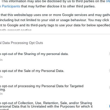
. This information may also be disclosed by us to third parties on the
IA
Participants
that may further disclose it to other third parties.
ο σπίτι τους και η Ασημίνα με τη Δρόσω
 that this website/app uses one or more Google services and may gath
 το παιδί.
including but not limited to your visit or usage behaviour. You may click 
 to Google and its third-party tags to use your data for below specifi
ogle consent section.
ων Σεβαστών και όλοι υποψιάζονται πως
ζει και πάλι πως θα είναι μαζί με την
l Data Processing Opt Outs
ωμένος από τον χωρισμό τους,
Θέμελη.
o opt-out of the Sharing of my personal data.
In
οσία του Νικηφόρου. Πώς θα αντιδράσει
 να τον προκαλεί;
o opt-out of the Sale of my Personal Data.
In
to opt-out of processing my Personal Data for Targeted
ing.
In
o opt-out of Collection, Use, Retention, Sale, and/or Sharing
ersonal Data that Is Unrelated with the Purposes for which it
lected.