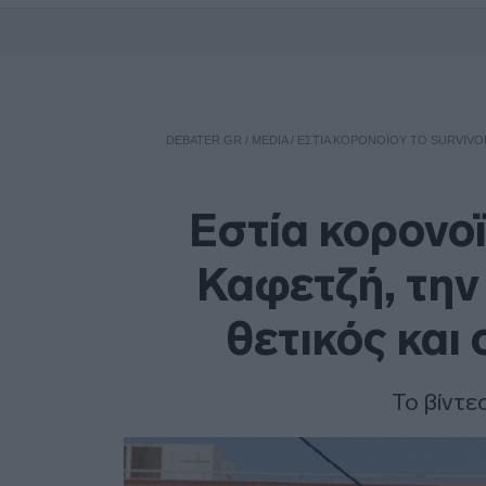
DEBATER.GR
/
MEDIA
/
ΕΣΤΊΑ ΚΟΡΟΝΟΪΟΎ ΤΟ SURVIVOR
Εστία κορονοϊ
Καφετζή, την
θετικός και
Το βίντε