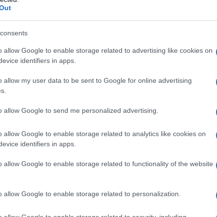
Out
consents
o allow Google to enable storage related to advertising like cookies on
τεστ και είμαι θετικός στον κορονοϊό.
evice identifiers in apps.
ι το πρώτο πράγμα που θέλω να σας πω.
o allow my user data to be sent to Google for online advertising
ά είμαι εντάξει. Αυτό συμβαίνει
s.
χαμηλό ανοσοποιητικό σύστημα λόγω του
to allow Google to send me personalized advertising.
αι είναι φυσικό και επόμενο”,
είπε ο
o allow Google to enable storage related to analytics like cookies on
evice identifiers in apps.
o allow Google to enable storage related to functionality of the website
o allow Google to enable storage related to personalization.
o allow Google to enable storage related to security, including