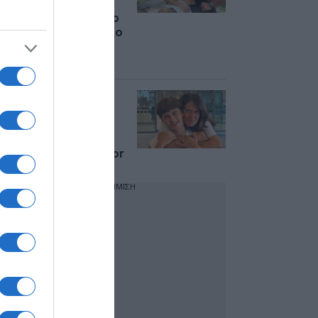
Μάνο Μαλλιαρό
λίγους μήνες μετά το
σοβαρό ατύχημα στο
Survivor (Βίντεο –
Φωτογραφίες)
Σταύρος Φλώρος:
Επέστρεψε στην
Ελλάδα δύο μήνες
μετά το σοβαρό
ατύχημα στο Survivor
ΔΙΑΦΗΜΙΣΗ