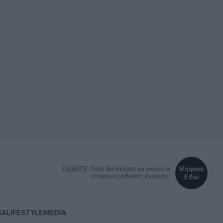
Ψήφισε
DEBATE: Πότε θα θέλατε να γίνουν οι
επόμενες εθνικές εκλογές;
Εδώ
ΚΑ
LIFESTYLE
MEDIA