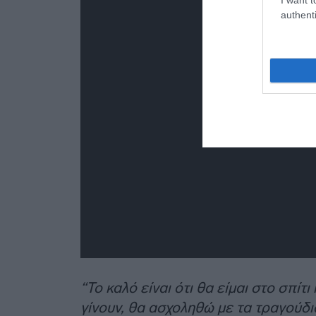
authenti
“Το καλό είναι ότι θα είμαι στο σπί
γίνουν, θα ασχοληθώ με τα τραγούδι