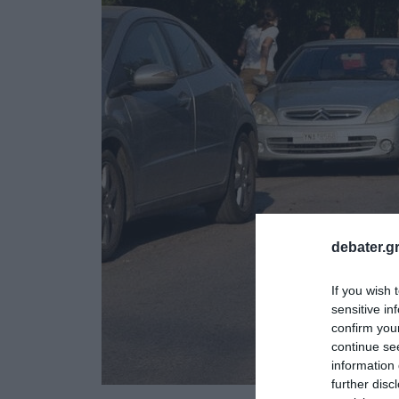
debater.gr
If you wish 
sensitive in
confirm you
continue se
information 
further disc