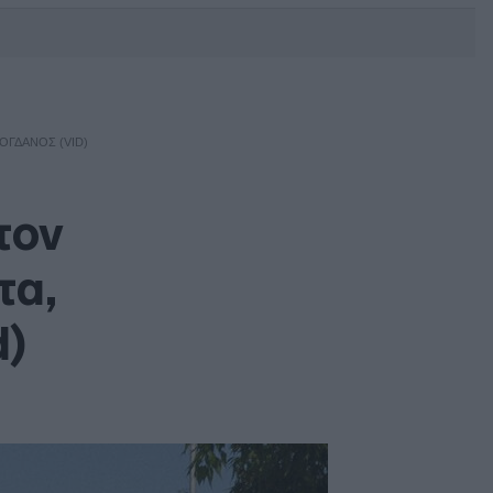
DEBATE: Πότε θα θέλατε να
γίνουν οι επόμενες εθνικές
εκλογές;
ΌΓΔΑΝΟΣ (VID)
τον
τα,
d)