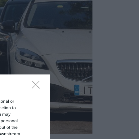
sonal or
ection to
ou may
 personal
out of the
 downstream