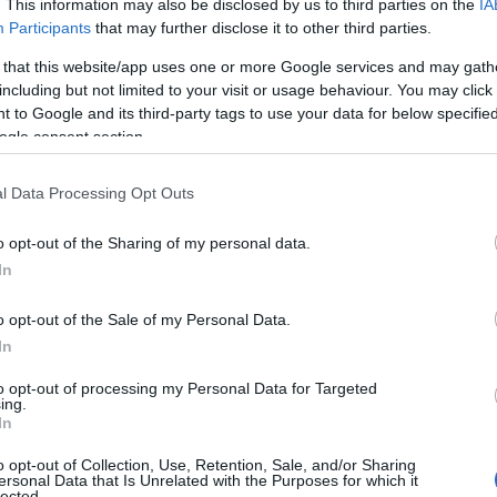
. This information may also be disclosed by us to third parties on the
IA
Participants
that may further disclose it to other third parties.
ο
Ηλίας Μπόγδανος
ο οποίος
 that this website/app uses one or more Google services and may gath
including but not limited to your visit or usage behaviour. You may click 
ίγες μέρες μετά τον τελικό του
Survivor
 to Google and its third-party tags to use your data for below specifi
ogle consent section.
σα από τον προσωπικό του λογαριασμό
l Data Processing Opt Outs
ρτησε καθησύχασε τους ακολούθους του,
του και περνάει τη νόσο με ελαφριά
o opt-out of the Sharing of my personal data.
In
o opt-out of the Sale of my Personal Data.
ΙΑΦΗΜΙΣΗ
In
to opt-out of processing my Personal Data for Targeted
ing.
In
o opt-out of Collection, Use, Retention, Sale, and/or Sharing
ersonal Data that Is Unrelated with the Purposes for which it
lected.