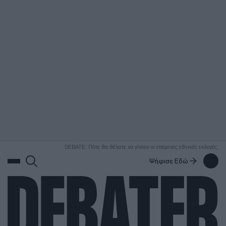
ΑΝΑΖΗΤΗΣΗ
DEBATE: Πότε θα θέλατε να γίνουν οι επόμενες εθνικές εκλογές;
Ψήφισε Εδώ