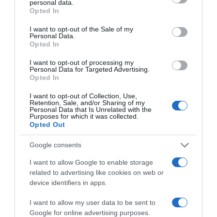
personal data.
grant or deny consent to Google and its third-party tags to
12.05.2021 - 19:25
Opted In
use your data for below specified purposes in below Google
consent section.
I want to opt-out of the Sale of my
Personal Data.
Opted In
I want to opt-out of processing my
Personal Data for Targeted Advertising.
Opted In
I want to opt-out of Collection, Use,
Retention, Sale, and/or Sharing of my
Personal Data that Is Unrelated with the
Purposes for which it was collected.
Opted Out
Google consents
I want to allow Google to enable storage
related to advertising like cookies on web or
ΕΛΛΑΔΑ
device identifiers in apps.
Ποινική δίωξη για έναν βιασμό και δυο
απόπειρες ασκήθηκε στον Πέτρο Φιλιππίδη
I want to allow my user data to be sent to
Google for online advertising purposes.