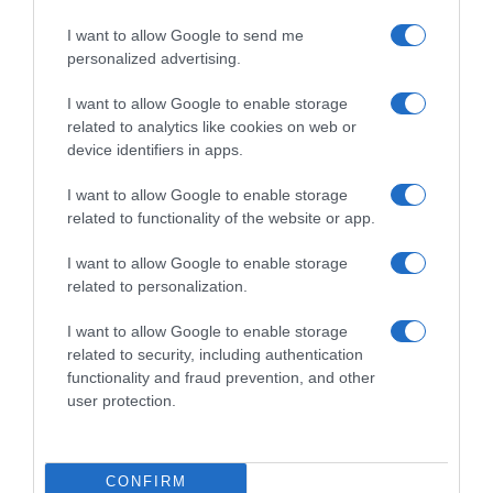
H δικογραφία διαβιβάστηκε σε ανακριτή
I want to allow Google to send me
12.05.2021 - 12:58
personalized advertising.
I want to allow Google to enable storage
related to analytics like cookies on web or
device identifiers in apps.
I want to allow Google to enable storage
related to functionality of the website or app.
I want to allow Google to enable storage
related to personalization.
I want to allow Google to enable storage
related to security, including authentication
functionality and fraud prevention, and other
user protection.
LIFESTYLE
Νύχτα τρόμου για τον Νίκο Βέρτη – Ήταν στο
Τελ Αβίβ την ώρα των βομβαρδισμών (vid)
CONFIRM