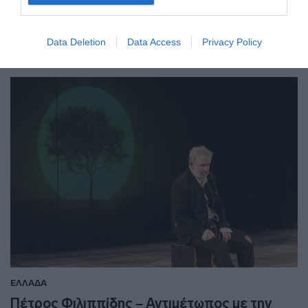
Έτρεξε στο καταφύγιο μαζί με τους συνεργάτες του
Data Deletion
Data Access
Privacy Policy
12.05.2021 - 11:37
ΕΛΛΑΔΑ
Πέτρος Φιλιππίδης – Αντιμέτωπος με την