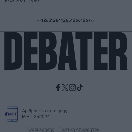
10.05.2021 - 15:50
«
‹
1263
1264
1265
1266
1267
›
»
Αριθμός Πιστοποίησης
Μ.Η.Τ.252024
Όροι Χρήσης
Πολιτική Απορρήτου