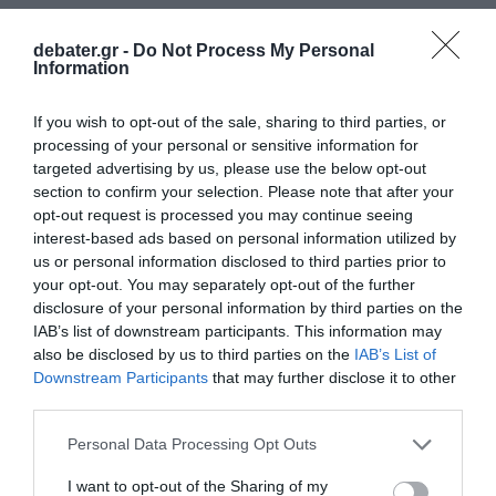
debater.gr -
Do Not Process My Personal
Information
If you wish to opt-out of the sale, sharing to third parties, or
processing of your personal or sensitive information for
targeted advertising by us, please use the below opt-out
section to confirm your selection. Please note that after your
opt-out request is processed you may continue seeing
interest-based ads based on personal information utilized by
us or personal information disclosed to third parties prior to
your opt-out. You may separately opt-out of the further
disclosure of your personal information by third parties on the
IAB’s list of downstream participants. This information may
LIFESTYLE
also be disclosed by us to third parties on the
IAB’s List of
Downstream Participants
that may further disclose it to other
Μετά από 19 χρόνια η Έλεν Ντε Τζένερις
third parties.
σταματάει το show
Please note that this website/app uses one or more Google
Personal Data Processing Opt Outs
Το "The Ellen DeGeneres Show" έκανε το ντεμπούτο
services and may gather and store information including but
του το 2003
not limited to your visit or usage behaviour. You may click to
I want to opt-out of the Sharing of my