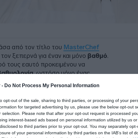
άσα από τον τίτλο του
MasterChef
 τον ξεπερνά για έναν και μόνο
βαθμό
.
ρό τους εαυτό προκειμένου να
βαθμολογία
, ωστόσο μόνο ένας
 -
Do Not Process My Personal Information
μό
και εκτίμηση για τον άλλον – και αυτό
to opt-out of the sale, sharing to third parties, or processing of your per
ανακοίνωση του νικητή ο
Λευτέρης
formation for targeted advertising by us, please use the below opt-out s
ς
πανηγύρισαν μαζί την νίκη. Το πρωί της
r selection. Please note that after your opt-out request is processed y
eing interest-based ads based on personal information utilized by us or
ε μία συγκινητική ανάρτηση στον
disclosed to third parties prior to your opt-out. You may separately opt-
stagram
, κάνοντας τον δικό του
losure of your personal information by third parties on the IAB’s list of