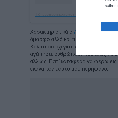
authenti
Η δημοσίευση κοινοποιήθηκε από το χρήστη Λευτε
Χαρακτηριστικά ο
Λευτέρης Πέτρο
όμορφο αλλά και πιο δύσκολο ταξίδι
Καλύτερο όχι γιατί έφτασα στον τελ
αγάπησα, ανθρώπους που ίσως να μη
αλλιώς. Γιατί κατάφερα να φέρω εις
έκανα τον εαυτό μου περήφανο.