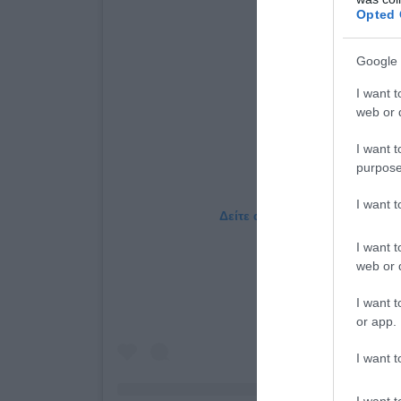
Opted 
Google 
I want t
web or d
I want t
purpose
I want 
Δείτε αυτή τη δημοσίευση στο
I want t
web or d
I want t
or app.
I want t
I want t