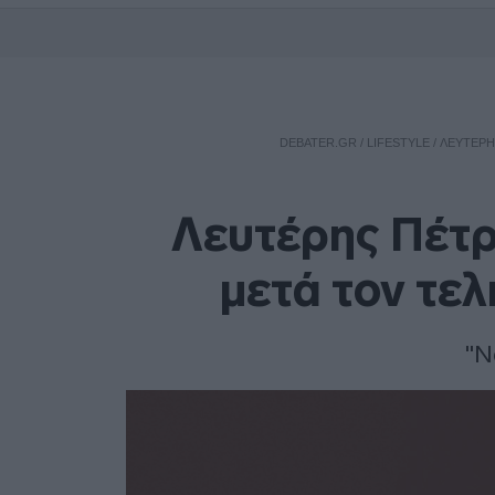
DEBATER.GR
/
LIFESTYLE
/
ΛΕΥΤΈΡΗ
Λευτέρης Πέτρ
μετά τον τε
"Ν