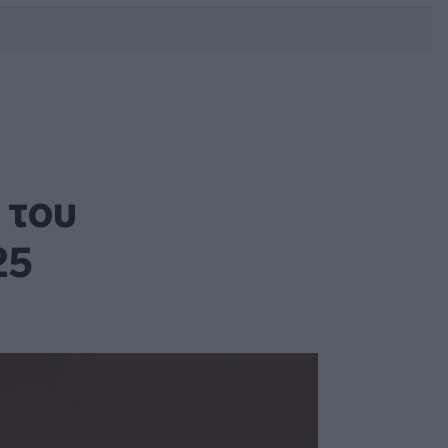
DEBATE: Πότε θα θέλατε να
γίνουν οι επόμενες εθνικές
εκλογές;
 του
25