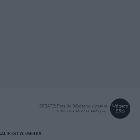
Ψήφισε
DEBATE: Πότε θα θέλατε να γίνουν οι
επόμενες εθνικές εκλογές;
Εδώ
ΚΑ
LIFESTYLE
MEDIA