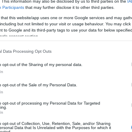
ίτι του
MasterChef 2025
.
. This information may also be disclosed by us to third parties on the
IA
Participants
that may further disclose it to other third parties.
ΙΑΦΗΜΙΣΗ
 that this website/app uses one or more Google services and may gath
including but not limited to your visit or usage behaviour. You may click 
 to Google and its third-party tags to use your data for below specifi
ogle consent section.
l Data Processing Opt Outs
o opt-out of the Sharing of my personal data.
In
o opt-out of the Sale of my Personal Data.
In
 ανάρτηση
:
to opt-out of processing my Personal Data for Targeted
ing.
In
o opt-out of Collection, Use, Retention, Sale, and/or Sharing
ersonal Data that Is Unrelated with the Purposes for which it
lected.