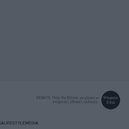
Ψήφισε
DEBATE: Πότε θα θέλατε να γίνουν οι
επόμενες εθνικές εκλογές;
Εδώ
ΚΑ
LIFESTYLE
MEDIA