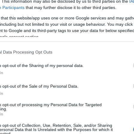
άη», ο
Άρης Σερβετάλης
και η
Έφη
. This information may also be disclosed by us to third parties on the
IA
Participants
that may further disclose it to other third parties.
 που τους οδήγησαν σε αυτή την
σμός που επέβαλε η πανδημία τους
 that this website/app uses one or more Google services and may gath
including but not limited to your visit or usage behaviour. You may click 
μαντική είναι η επαφή με τη φύση και η
 to Google and its third-party tags to use your data for below specifi
ogle consent section.
ΙΑΦΗΜΙΣΗ
l Data Processing Opt Outs
o opt-out of the Sharing of my personal data.
In
o opt-out of the Sale of my Personal Data.
In
to opt-out of processing my Personal Data for Targeted
ing.
In
o opt-out of Collection, Use, Retention, Sale, and/or Sharing
ης: Ο λόγος που αποχώρησε από την
ersonal Data that Is Unrelated with the Purposes for which it
lected.