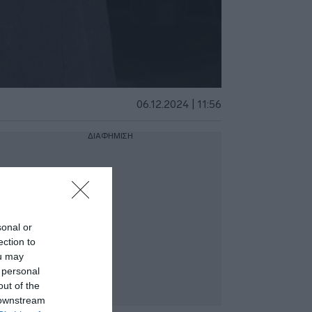
06.12.2024 | 11:56
ΔΙΑΦΗΜΙΣΗ
sonal or
ection to
ou may
 personal
out of the
 downstream