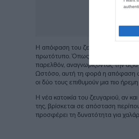
authenti
Η απόφαση του ζευγαριού να μετακομ
πρωτότυπο. Όπως αναφέρουν, έχουν
παρελθόν, αναγνωρίζοντας την αξία 
Ωστόσο, αυτή τη φορά η απόφαση φαί
οι δύο τους επιθυμούν μια πιο ήρεμη
Η νέα κατοικία του ζευγαριού, αν κ
της, βρίσκεται σε απόσταση περίπο
προσφέρει τη δυνατότητα για χαλά