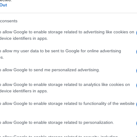
σή μου ήταν απελευθερωτική»
Out
ι η ησυχία είναι εκκωφαντική
», ανέφερε
consents
 τονίζοντας πως η απόσταση από τους
o allow Google to enable storage related to advertising like cookies on
 προσφέρει μια αίσθηση ανανέωσης.
evice identifiers in apps.
 δύο να φύγουμε, έπρεπε να φύγουμε από
o allow my user data to be sent to Google for online advertising
s.
ς, είδα έναν αετό στον στύλο της ΔΕΗ.
οιήσαμε ότι δεν ακούς τίποτα έξω. Μέσα
to allow Google to send me personalized advertising.
. Είναι σαν να μπαίνεις σε ένα booth.
o allow Google to enable storage related to analytics like cookies on
ε
», εξομολογήθηκε η ηθοποιός.
evice identifiers in apps.
o allow Google to enable storage related to functionality of the website
o allow Google to enable storage related to personalization.
o allow Google to enable storage related to security, including