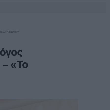
DEBATE: Πότε θα θέλατε να
γίνουν οι επόμενες εθνικές
εκλογές;
ΜΕ ΣΥΝΕΙΔΗΤΆ»
λόγος
 – «Το