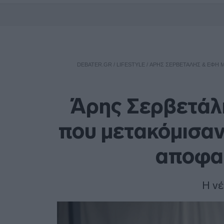
DEBATER.GR
/
LIFESTYLE
/
ΆΡΗΣ ΣΕΡΒΕΤΆΛΗΣ & ΈΦΗ Μ
Άρης Σερβετάλ
που μετακόμισαν
αποφα
Η νέ