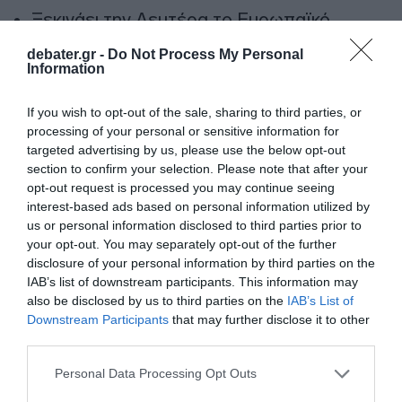
Ξεκινάει την Δευτέρα το Ευρωπαϊκό
Πρωτάθλημα Στίβου – Πότε αγωνίζονται
debater.gr -
Do Not Process My Personal
Τεντόγλου, Καραλής, Τζένγκο και οι
Information
υπόλοιποι Έλληνες αθλητές
If you wish to opt-out of the sale, sharing to third parties, or
Μαύρη Θάλασσα: Η εμπορική ναυτιλία
processing of your personal or sensitive information for
στην πρώτη γραμμή ενός ακήρυχτου
targeted advertising by us, please use the below opt-out
πολέμου
section to confirm your selection. Please note that after your
opt-out request is processed you may continue seeing
5G παντού, 6G στον ορίζοντα: Πού
interest-based ads based on personal information utilized by
βρίσκεται η Ελλάδα στη μεγάλη
us or personal information disclosed to third parties prior to
your opt-out. You may separately opt-out of the further
τεχνολογική μετάβαση
disclosure of your personal information by third parties on the
Ο “χάρτης” των πληρωμών από τον e-
IAB’s list of downstream participants. This information may
also be disclosed by us to third parties on the
IAB’s List of
ΕΦΚΑ και τη ΔΥΠΑ έως τις 14 Αυγούστου
Downstream Participants
that may further disclose it to other
third parties.
Ακολούθησε το debater.gr στο
Google News
Please note that this website/app uses one or more Google
Personal Data Processing Opt Outs
και μάθετε πρώτοι όλες τις ειδήσεις
services and may gather and store information including but