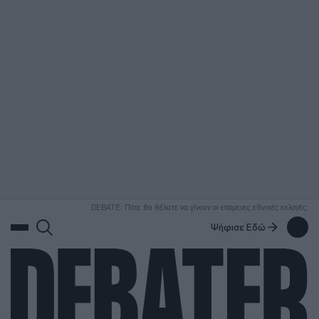
ΑΝΑΖΗΤΗΣΗ
DEBATE: Πότε θα θέλατε να γίνουν οι επόμενες εθνικές εκλογές;
Ψήφισε Εδώ