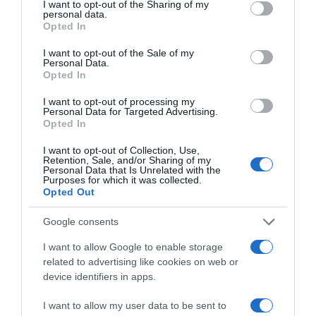
not limited to your visit or usage behaviour. You may click to
I want to opt-out of the Sharing of my
personal data.
grant or deny consent to Google and its third-party tags to
Opted In
Share
Tweet
use your data for below specified purposes in below Google
consent section.
I want to opt-out of the Sale of my
Personal Data.
ΑΝΔΡΕΑΣ ΦΟΥΣΤΑΝΟΣ
ΒΡΑΔΙΝΗ ΕΞΟΔΟΣ
Opted In
ΔΙΑΦΗΜΙΣΗ
I want to opt-out of processing my
Personal Data for Targeted Advertising.
Opted In
I want to opt-out of Collection, Use,
Retention, Sale, and/or Sharing of my
Personal Data that Is Unrelated with the
Purposes for which it was collected.
Opted Out
Google consents
I want to allow Google to enable storage
related to advertising like cookies on web or
device identifiers in apps.
ΣΧΟΛΙΑ
I want to allow my user data to be sent to