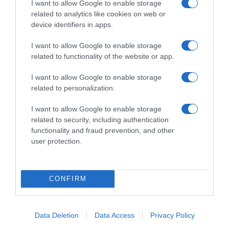
I want to allow Google to enable storage
“Τουρισμός για όλους”: Ανοίγει
related to analytics like cookies on web or
σήμερα η πλατφόρμα για τις αιτήσεις
device identifiers in apps.
– Ποιοι είναι οι δικαιούχοι
I want to allow Google to enable storage
related to functionality of the website or app.
Τα ποσά ανά κατηγορία
I want to allow Google to enable storage
related to personalization.
I want to allow Google to enable storage
related to security, including authentication
functionality and fraud prevention, and other
user protection.
CONFIRM
Data Deletion
Data Access
Privacy Policy
ΟΙΚΟΝΟΜΙΑ