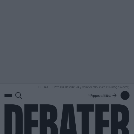
ΑΝΑΖΗΤΗΣΗ
DEBATE: Πότε θα θέλατε να γίνουν οι επόμενες εθνικές εκλογές;
Ψήφισε Εδώ