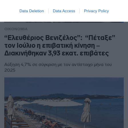
Data Deletion
Data Access
Privacy Policy
ΟΙΚΟΝΟΜΙΑ
“Ελευθέριος Βενιζέλος”: “Πέταξε”
τον Ιούλιο η επιβατική κίνηση –
Διακινήθηκαν 3,93 εκατ. επιβάτες
Αύξηση 4,7% σε σύγκριση με τον αντίστοιχο μήνα του
2025