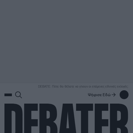
ΑΝΑΖΗΤΗΣΗ
DEBATE: Πότε θα θέλατε να γίνουν οι επόμενες εθνικές εκλογές;
Ψήφισε Εδώ