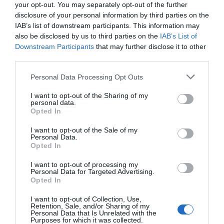
your opt-out. You may separately opt-out of the further
disclosure of your personal information by third parties on the
IAB’s list of downstream participants. This information may
also be disclosed by us to third parties on the
IAB’s List of
Downstream Participants
that may further disclose it to other
third parties.
Please note that this website/app uses one or more Google
Personal Data Processing Opt Outs
services and may gather and store information including but
not limited to your visit or usage behaviour. You may click to
I want to opt-out of the Sharing of my
personal data.
grant or deny consent to Google and its third-party tags to
Opted In
use your data for below specified purposes in below Google
Όπως έχει ανακοινωθεί, έμφαση δίνεται στο
consent section.
I want to opt-out of the Sale of my
γεγονός ότι με την ολοκλήρωση του έργου
Personal Data.
αστικής ανάπλασης στο Ελληνικό, το
Opted In
μικροκλίμα της ευρύτερης περιοχής αλλάζει,
I want to opt-out of processing my
Personal Data for Targeted Advertising.
καθώς η έκταση που καλυπτόταν από 70%
Opted In
τσιμέντο θα αποτελείται από 70% πράσινο,
I want to opt-out of Collection, Use,
με ό,τι θετικό συνεπάγεται αυτό για το
Retention, Sale, and/or Sharing of my
Personal Data that Is Unrelated with the
περιβάλλον. Επιπλέον, όπως έχει
Purposes for which it was collected.