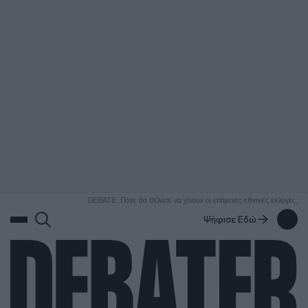
ΑΝΑΖΗΤΗΣΗ
DEBATE: Πότε θα θέλατε να γίνουν οι επόμενες εθνικές εκλογές;
Ψήφισε Εδώ