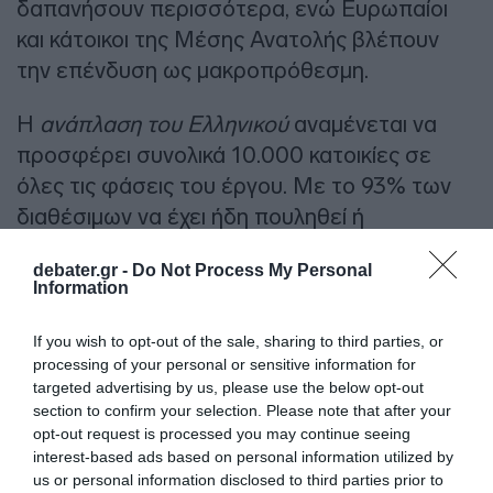
δαπανήσουν περισσότερα, ενώ Ευρωπαίοι
και κάτοικοι της Μέσης Ανατολής βλέπουν
την επένδυση ως μακροπρόθεσμη.
Η
ανάπλαση του Ελληνικού
αναμένεται να
προσφέρει συνολικά 10.000 κατοικίες σε
όλες τις φάσεις του έργου. Με το 93% των
διαθέσιμων να έχει ήδη πουληθεί ή
δεσμευθεί, είναι φανερό ότι το project δεν
debater.gr -
Do Not Process My Personal
αποτελεί μόνο ένα μεγάλο έργο για την
Information
Αθήνα, αλλά και ένα διεθνές case study για
το πώς μια αναβάθμιση πόλης μπορεί να
If you wish to opt-out of the sale, sharing to third parties, or
processing of your personal or sensitive information for
προσελκύσει παγκόσμιο αγοραστικό
targeted advertising by us, please use the below opt-out
ενδιαφέρον.
section to confirm your selection. Please note that after your
opt-out request is processed you may continue seeing
ΔΙΑΦΗΜΙΣΗ
interest-based ads based on personal information utilized by
us or personal information disclosed to third parties prior to