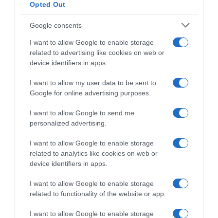
Opted Out
ανακοινωθεί, ουσιαστικά θα είναι και τα οφέλη
στο περιβάλλον από τη δημιουργία της νέας
Google consents
πόλης, καθώς θα ενσωματώνει ό,τι πιο
I want to allow Google to enable storage
σύγχρονο υπάρχει διεθνώς σε επίπεδο
related to advertising like cookies on web or
βιώσιμης ανάπτυξης (ανανεώσιμες πηγές
device identifiers in apps.
ενέργειας, συστήματα εξοικονόμησης
I want to allow my user data to be sent to
ενεργειακών και υδάτινων πόρων κλπ).
Google for online advertising purposes.
I want to allow Google to send me
Προσθήκη ως προτεινόμενη
personalized advertising.
πηγή στην Google
I want to allow Google to enable storage
related to analytics like cookies on web or
Ειδήσεις σήμερα
device identifiers in apps.
I want to allow Google to enable storage
Δύο συλλήψεις για τις πυρκαγιές σε Σκύρο
related to functionality of the website or app.
και Λακωνία – Προκλήθηκαν από γεννήτρια
και ψησταριά
I want to allow Google to enable storage