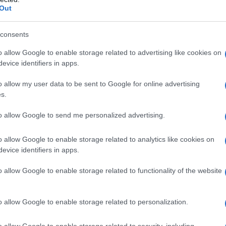
εν θα γίνουν αποδεκτές
Out
ές προσφορές την Πέμπτη 21 Αυγούστου
consents
o allow Google to enable storage related to advertising like cookies on
ί καμία προμήθεια.
evice identifiers in apps.
o allow my user data to be sent to Google for online advertising
s.
to allow Google to send me personalized advertising.
o allow Google to enable storage related to analytics like cookies on
evice identifiers in apps.
o allow Google to enable storage related to functionality of the website
o allow Google to enable storage related to personalization.
 με τη δημοπρασία, το Ελληνικό Δημόσιο
o allow Google to enable storage related to security, including