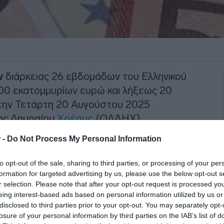
ν
διάρκειας 26 εβδομάδων του Ελληνικού
500 εκατομμυρίων ευρώ και λήξεως 20
την Τετάρτη 20 Αυγούστου 2025
σης Δημοσίου
Χρέους
(ΟΔΔΗΧ).
 -
Do Not Process My Personal Information
ement
) θα είναι η Παρασκευή 22
των εντόκων υπολογίζονται με χρονική
to opt-out of the sale, sharing to third parties, or processing of your per
formation for targeted advertising by us, please use the below opt-out s
r selection. Please note that after your opt-out request is processed y
ΙΑΦΗΜΙΣΗ
eing interest-based ads based on personal information utilized by us or
disclosed to third parties prior to your opt-out. You may separately opt-
losure of your personal information by third parties on the IAB’s list of