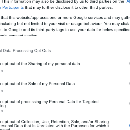
. This information may also be disclosed by us to third parties on the
IA
Participants
that may further disclose it to other third parties.
 that this website/app uses one or more Google services and may gath
including but not limited to your visit or usage behaviour. You may click 
 to Google and its third-party tags to use your data for below specifi
ogle consent section.
l Data Processing Opt Outs
στικές προσφορές από τους Βασικούς
o opt-out of the Sharing of my personal data.
.Τ., σύμφωνα με τη διαδικασία που
In
τουργίας τους.
o opt-out of the Sale of my Personal Data.
In
Βασικών Διαπραγματευτών, παρέχεται η
στικών προσφορών κατά την ημέρα
to opt-out of processing my Personal Data for Targeted
ing.
ρι ώρας 12.00 μ.μ. Οι μη ανταγωνιστικές
In
τιμή της τελευταίας προσφοράς που
o opt-out of Collection, Use, Retention, Sale, and/or Sharing
off price
) μέχρι συνολικού ύψους 20%
ersonal Data that Is Unrelated with the Purposes for which it
lected.