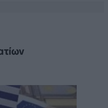
DEBATE: Πότε θα θέλατε να
γίνουν οι επόμενες εθνικές
εκλογές;
ατίων