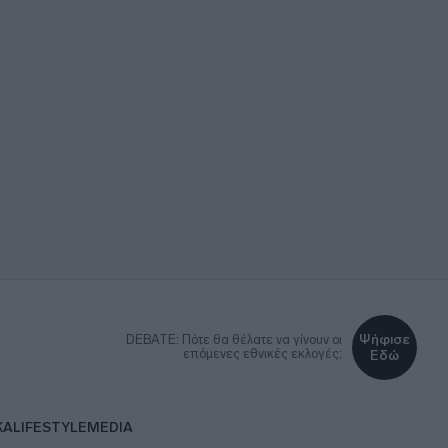
Ψήφισε
DEBATE: Πότε θα θέλατε να γίνουν οι
επόμενες εθνικές εκλογές;
Εδώ
ΚΑ
LIFESTYLE
MEDIA