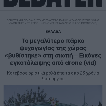
DEBATER.GR
/
ΕΛΛΑΔΑ
/
ΤΟ ΜΕΓΑΛΎΤΕΡΟ ΠΆΡΚΟ ΨΥΧΑΓΩΓΊΑΣ ΤΗΣ ΧΏΡΑΣ
«ΒΥΘΊΣΤΗΚΕ» ΣΤΗ ΣΙΩΠΉ – ΕΙΚΌΝΕΣ ΕΓΚΑΤΆΛΕΙΨΗΣ ΑΠΌ DRONE (VID)
ΕΛΛΑΔΑ
Το μεγαλύτερο πάρκο
ψυχαγωγίας της χώρας
«βυθίστηκε» στη σιωπή – Εικόνες
εγκατάλειψης από drone (vid)
Κατέβασε οριστικά ρολά έπειτα από 23 χρόνια
λειτουργίας