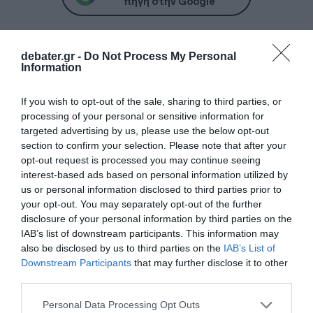
πηγή στην Google
Ειδήσεις σήμερα
debater.gr -
Do Not Process My Personal
Information
To Ιράν θα διατηρήσει τον αποκλεισμό των
If you wish to opt-out of the sale, sharing to third parties, or
Στενών του Ορμούζ έως ότου οι ΗΠΑ
processing of your personal or sensitive information for
αποδεχθούν “όλους” τους όρους της
targeted advertising by us, please use the below opt-out
section to confirm your selection. Please note that after your
Ιός Δυτικού Νείλου: Έξι θάνατοι τις
opt-out request is processed you may continue seeing
τελευταίες ημέρες – Στην Αττική τα
interest-based ads based on personal information utilized by
περισσότερα κρούσματα
us or personal information disclosed to third parties prior to
your opt-out. You may separately opt-out of the further
ΠΑΣΟΚ: Η «Εστία» ανάλωσε τη μισή ύλη
disclosure of your personal information by third parties on the
της για να μην πει απολύτως τίποτα και να
IAB’s list of downstream participants. This information may
also be disclosed by us to third parties on the
IAB’s List of
επαναλάβει το φαντασιόπληκτο ρεπορτάζ
Downstream Participants
that may further disclose it to other
της
third parties.
Χανιά: Νεαρός Παλαιστίνιος κλείδωσε
Please note that this website/app uses one or more Google
Personal Data Processing Opt Outs