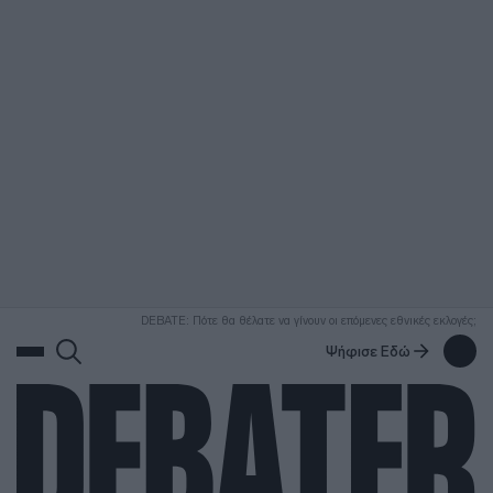
ΑΝΑΖΗΤΗΣΗ
DEBATE: Πότε θα θέλατε να γίνουν οι επόμενες εθνικές εκλογές;
Ψήφισε Εδώ