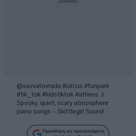
ΔΙΑΦΗΜΙΣΗ
@savvatovrado
#circus
#funpark
#tik_tok
#kidstiktok
#athens
♬
Spooky, quiet, scary atmosphere
piano songs – Skittlegirl Sound
Προσθήκη ως προτεινόμενη