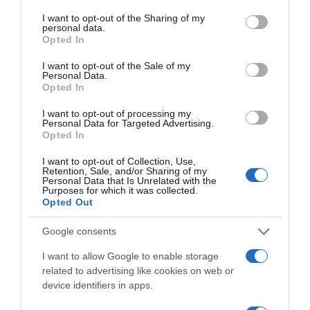
ανήλικη στο σπίτι του – Την έσωσαν οι
services and may gather and store information including but
φωνές της
not limited to your visit or usage behaviour. You may click to
I want to opt-out of the Sharing of my
personal data.
grant or deny consent to Google and its third-party tags to
Opted In
use your data for below specified purposes in below Google
consent section.
Ακολούθησε το debater.gr στο
Google News
I want to opt-out of the Sale of my
Personal Data.
και μάθετε πρώτοι όλες τις ειδήσεις
Opted In
I want to opt-out of processing my
Share
Tweet
Personal Data for Targeted Advertising.
Opted In
ALLOU FUN PARK
I want to opt-out of Collection, Use,
Retention, Sale, and/or Sharing of my
Personal Data that Is Unrelated with the
ΔΙΑΦΗΜΙΣΗ
Purposes for which it was collected.
Opted Out
Google consents
I want to allow Google to enable storage
related to advertising like cookies on web or
device identifiers in apps.