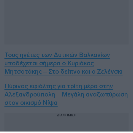
Τους ηγέτες των Δυτικών Βαλκανίων
υποδέχεται σήμερα ο Κυριάκος
Μητσοτάκης – Στο δείπνο και ο Ζελένσκι
Πύρινος εφιάλτης για τρίτη μέρα στην
Αλεξανδρούπολη – Μεγάλη αναζωπύρωση
στον οικισμό Νίψα
ΔΙΑΦΗΜΙΣΗ