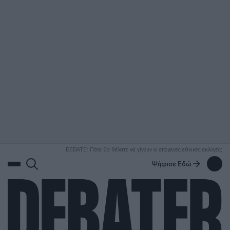
ΑΝΑΖΗΤΗΣΗ
DEBATE: Πότε θα θέλατε να γίνουν οι επόμενες εθνικές εκλογές;
Ψήφισε Εδώ