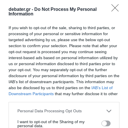
debater.gr -
Do Not Process My Personal
Information
If you wish to opt-out of the sale, sharing to third parties, or
processing of your personal or sensitive information for
targeted advertising by us, please use the below opt-out
section to confirm your selection. Please note that after your
opt-out request is processed you may continue seeing
interest-based ads based on personal information utilized by
us or personal information disclosed to third parties prior to
Προσθήκη ως προτεινόμενη
your opt-out. You may separately opt-out of the further
πηγή στην Google
disclosure of your personal information by third parties on the
IAB’s list of downstream participants. This information may
also be disclosed by us to third parties on the
IAB’s List of
Downstream Participants
that may further disclose it to other
Ακολούθησε το debater.gr στο
Google News
third parties.
και μάθετε πρώτοι όλες τις ειδήσεις
Please note that this website/app uses one or more Google
Personal Data Processing Opt Outs
services and may gather and store information including but
Share
Tweet
not limited to your visit or usage behaviour. You may click to
I want to opt-out of the Sharing of my
personal data.
grant or deny consent to Google and its third-party tags to