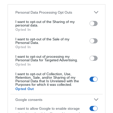
third parties.
Please note that this website/app uses one or more Google
Personal Data Processing Opt Outs
services and may gather and store information including but
not limited to your visit or usage behaviour. You may click to
I want to opt-out of the Sharing of my
personal data.
grant or deny consent to Google and its third-party tags to
Opted In
use your data for below specified purposes in below Google
consent section.
I want to opt-out of the Sale of my
Personal Data.
Opted In
ΕΛΛΑΔΑ
I want to opt-out of processing my
Personal Data for Targeted Advertising.
Opted In
I want to opt-out of Collection, Use,
Retention, Sale, and/or Sharing of my
Personal Data that Is Unrelated with the
Purposes for which it was collected.
Opted Out
Google consents
I want to allow Google to enable storage