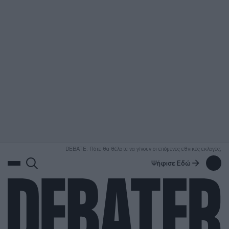
ΑΝΑΖΗΤΗΣΗ
DEBATE: Πότε θα θέλατε να γίνουν οι επόμενες εθνικές εκλογές;
Ψήφισε Εδώ