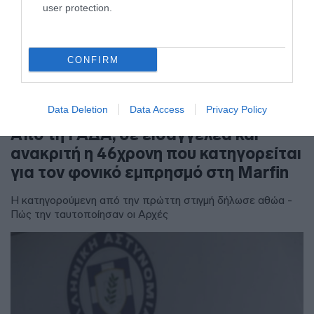
user protection.
CONFIRM
Data Deletion
Data Access
Privacy Policy
ΕΛΛΑΔΑ
Από τη ΓΑΔΑ, σε εισαγγελέα και
ανακριτή η 46χρονη που κατηγορείται
για τον φονικό εμπρησμό στη Marfin
Η κατηγορούμενη από την πρώττη στιγμή δήλωσε αθώα -
Πώς την ταυτοποίησαν οι Αρχές