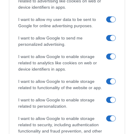
related to advertising like cookies on web or
device identifiers in apps.
I want to allow my user data to be sent to
Google for online advertising purposes.
I want to allow Google to send me
ΕΛΛΑΔΑ
personalized advertising.
Θεσσαλονίκη: Συνελήφθη 31χρονος
I want to allow Google to enable storage
Τούρκος – Εκκρεμούσε εις βάρος του
related to analytics like cookies on web or
ερυθρά αγγελία
device identifiers in apps.
Είχε απασχολήσει τις Αρχές για κατοχή ναρκωτικών και
I want to allow Google to enable storage
οπλοκατοχή
related to functionality of the website or app.
I want to allow Google to enable storage
related to personalization.
I want to allow Google to enable storage
related to security, including authentication
functionality and fraud prevention, and other