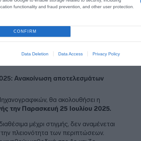
cation functionality and fraud prevention, and other user protection.
CONFIRM
Data Deletion
Data Access
Privacy Policy
2025: Ανακοίνωση αποτελεσμάτων
Μηχανογραφικών, θα ακολουθήσει η
ς την Παρασκευή 25 Ιουλίου 2025.
ιαθέσιμα μέχρι στιγμής, δεν αναμένεται
στην πλειονότητα των περιπτώσεων.