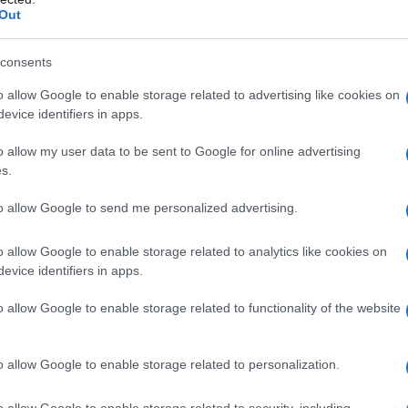
βολής
Μηχανογραφικού και Παράλληλου
Out
οκλειστική (έως τα μεσάνυκτα της 17ης
την παρέλευσή της, κανένα
consents
 να οριστικοποιηθεί, ούτε να αλλάξει ως
o allow Google to enable storage related to advertising like cookies on
και τη σειρά αυτών.
evice identifiers in apps.
o allow my user data to be sent to Google for online advertising
φιους να εκτυπώσουν ή/και να
s.
ς το υποβληθέν οριστικοποιημένο
σει αυτόματα και αριθμό πρωτοκόλλου),
to allow Google to send me personalized advertising.
 δουν τις τελικές προτιμήσεις τους.
o allow Google to enable storage related to analytics like cookies on
evice identifiers in apps.
ι χρήσιμες πληροφορίες για τη
ύ:
o allow Google to enable storage related to functionality of the website
o allow Google to enable storage related to personalization.
o allow Google to enable storage related to security, including