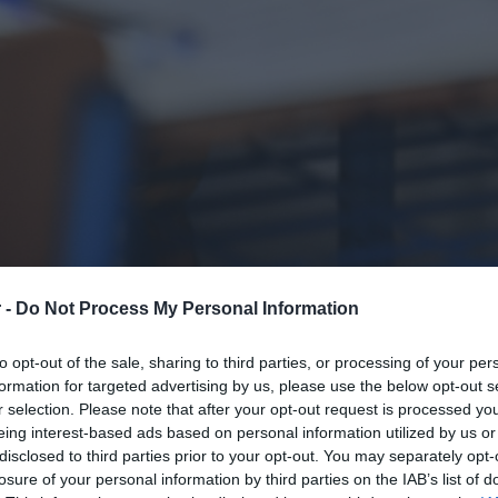
 -
Do Not Process My Personal Information
2025
, θα είναι ανοικτή η
ηλεκτρονική
to opt-out of the sale, sharing to third parties, or processing of your per
νογραφικού
και Παραλλήλου
formation for targeted advertising by us, please use the below opt-out s
r selection. Please note that after your opt-out request is processed y
ς υποψήφιους των ΓΕΛ και ΕΠΑΛ των
eing interest-based ads based on personal information utilized by us or
disclosed to third parties prior to your opt-out. You may separately opt-
losure of your personal information by third parties on the IAB’s list of