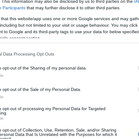
ρούν να μπαίνουν στην ηλεκτρονική
. This information may also be disclosed by us to third parties on the
IA
Participants
that may further disclose it to other third parties.
u.gov.gr
με τη χρήση του προσωπικού
άλουν Μηχανογραφικό Δελτίο για την
 that this website/app uses one or more Google services and may gath
including but not limited to your visit or usage behaviour. You may click 
υση (ΑΕΙ) και Παράλληλο
 to Google and its third-party tags to use your data for below specifi
αγωγή σε Σχολές Ανώτερης
ogle consent section.
.
l Data Processing Opt Outs
ΙΑΦΗΜΙΣΗ
o opt-out of the Sharing of my personal data.
In
o opt-out of the Sale of my Personal Data.
In
to opt-out of processing my Personal Data for Targeted
ing.
In
o opt-out of Collection, Use, Retention, Sale, and/or Sharing
ersonal Data that Is Unrelated with the Purposes for which it
lected.