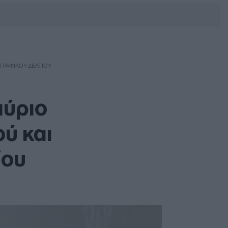
DEBATE: Πότε θα θέλατε να
γίνουν οι επόμενες εθνικές
εκλογές;
ΓΡΑΦΙΚΟΎ ΔΕΛΤΊΟΥ
αύριο
ύ και
ίου