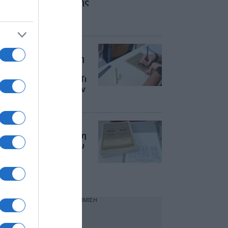
προθεσμία υποβολής
Μηχανογραφικών
Δελτίων
Πανελλήνιες 2026:
Μέχρι αύριο (16/7) η
υποβολή
Μηχανογραφικού – Τι
πρέπει να γνωρίζουν
οι υποψήφιοι
Πανελλήνιες 2026:
Αντίστροφη μέτρηση
για την υποβολή του
μηχανογραφικού –
Βήμα βήμα η
διαδικασία
ΔΙΑΦΗΜΙΣΗ