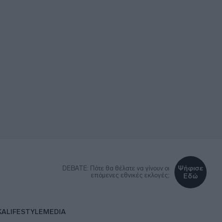
Ψήφισε
DEBATE: Πότε θα θέλατε να γίνουν οι
επόμενες εθνικές εκλογές;
Εδώ
ΚΑ
LIFESTYLE
MEDIA