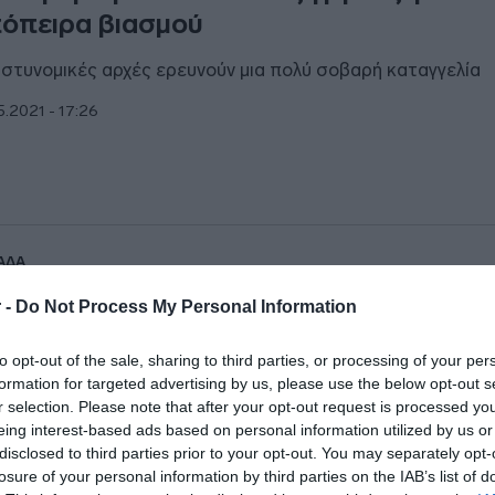
όπειρα βιασμού
αστυνομικές αρχές ερευνούν μια πολύ σοβαρή καταγγελία
5.2021 - 17:26
ΑΔΑ
 κόλπο με τις “εξαφανισμένες” φράουλ
 -
Do Not Process My Personal Information
 “εντάξει βρε κοπελιά” (pics&vid)
to opt-out of the sale, sharing to third parties, or processing of your per
αγγελία στο DEBATER για το κόλπο που στήνουν κάποιοι
formation for targeted advertising by us, please use the below opt-out s
αγωγοί
r selection. Please note that after your opt-out request is processed y
eing interest-based ads based on personal information utilized by us or
5.2021 - 17:13
disclosed to third parties prior to your opt-out. You may separately opt-
losure of your personal information by third parties on the IAB’s list of