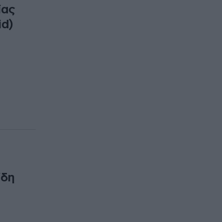
ίας
id)
ίδη