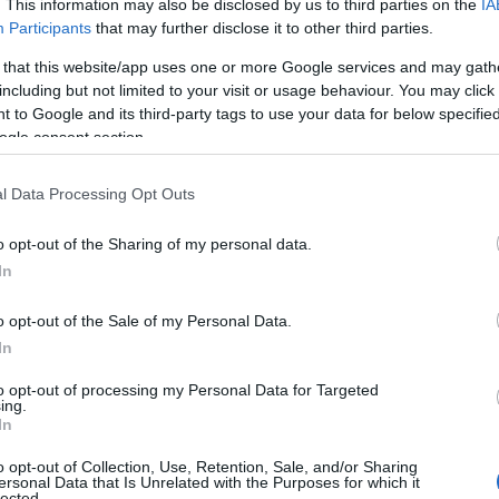
. This information may also be disclosed by us to third parties on the
IA
Participants
that may further disclose it to other third parties.
 that this website/app uses one or more Google services and may gath
including but not limited to your visit or usage behaviour. You may click 
ΑΔΑ
 to Google and its third-party tags to use your data for below specifi
ogle consent section.
ταργείται το sms για τη μετακίνηση –
λαγές στο ωράριο της απαγόρευσης κ
l Data Processing Opt Outs
νητικό τεστ για τα νησιά
o opt-out of the Sharing of my personal data.
ουρισμός ανοίγει και ήδη έχει ξεκινήσει ο κόσμος να προετ
In
5.2021 - 16:40
o opt-out of the Sale of my Personal Data.
In
to opt-out of processing my Personal Data for Targeted
ing.
In
ΑΔΑ
o opt-out of Collection, Use, Retention, Sale, and/or Sharing
ική απάντηση έδωσε ο Μόσιαλος σε
ersonal Data that Is Unrelated with the Purposes for which it
lected.