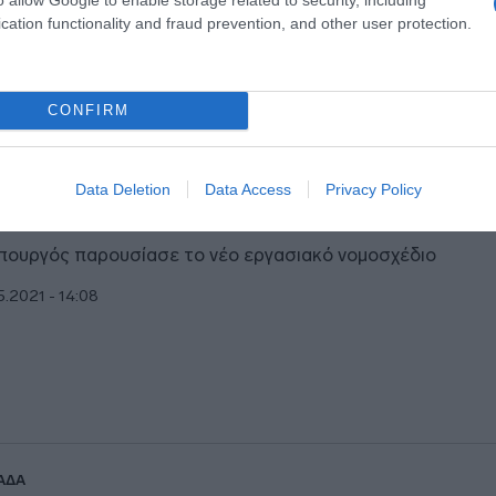
cation functionality and fraud prevention, and other user protection.
CONFIRM
ΑΔΑ
άτω τα χέρια από το 8ωρο”-Συγκέντρ
Data Deletion
Data Access
Privacy Policy
νδικάτων έξω από το υπουργείο Εργα
πουργός παρουσίασε το νέο εργασιακό νομοσχέδιο
5.2021 - 14:08
ΑΔΑ