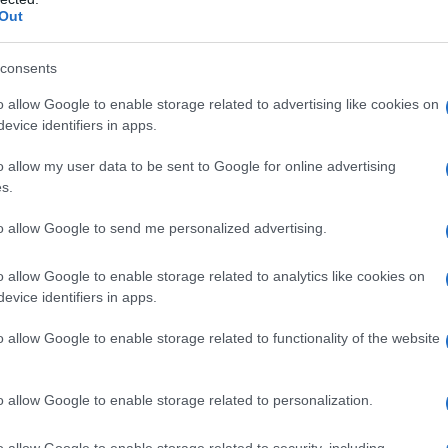
ώτηση αρνητή εμβολίου (pic)
Out
νάρτηση που προκάλεσε την απάντηση του
consents
5.2021 - 15:44
o allow Google to enable storage related to advertising like cookies on
evice identifiers in apps.
o allow my user data to be sent to Google for online advertising
s.
to allow Google to send me personalized advertising.
ΑΔΑ
o allow Google to enable storage related to analytics like cookies on
Κικίλιας για την Παγκόσμια Ημέρα
evice identifiers in apps.
σηλευτή
o allow Google to enable storage related to functionality of the website
είπε ο Υπουργός Υγείας
o allow Google to enable storage related to personalization.
5.2021 - 14:34
o allow Google to enable storage related to security, including