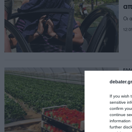
απ
Οι 
12.0
ΕΛΛ
Το
debater.gr
το
If you wish 
Κατ
sensitive in
παρ
confirm you
continue se
12.0
information 
further disc