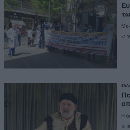
Ευ
τω
Με 
12.0
ΕΛΛ
Πο
απ
H δ
12.0