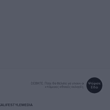
Ψήφισε
DEBATE: Πότε θα θέλατε να γίνουν οι
επόμενες εθνικές εκλογές;
Εδώ
ΚΑ
LIFESTYLE
MEDIA