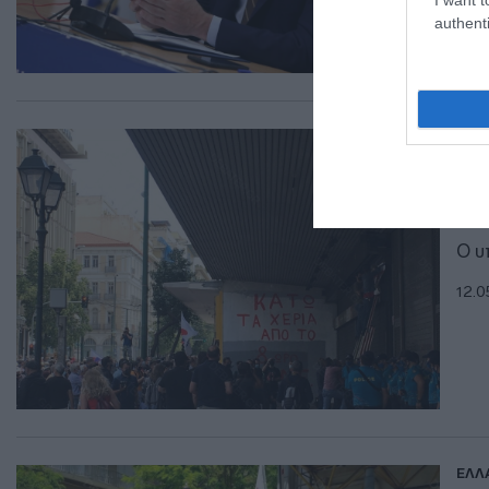
authenti
ΕΛΛ
“Κ
συ
Ο υ
12.0
ΕΛΛ