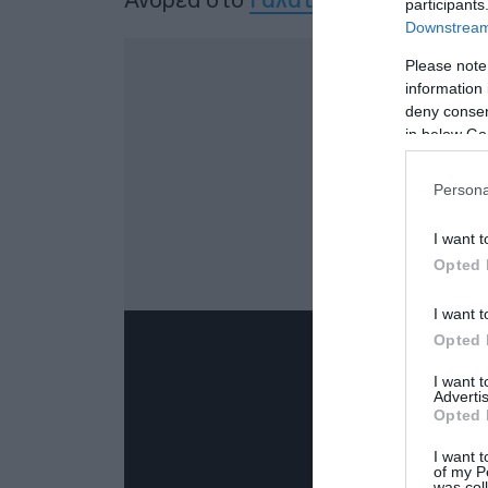
participants
Downstream 
Δ
Please note
information 
deny consent
in below Go
Persona
I want t
Opted 
I want t
Opted 
I want 
Advertis
Opted 
I want t
of my P
was col