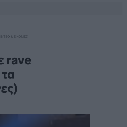
DEBATE: Πότε θα θέλατε να
γίνουν οι επόμενες εθνικές
εκλογές;
ΊΝΤΕΟ & ΕΙΚΌΝΕΣ)
ε rave
 τα
νες)