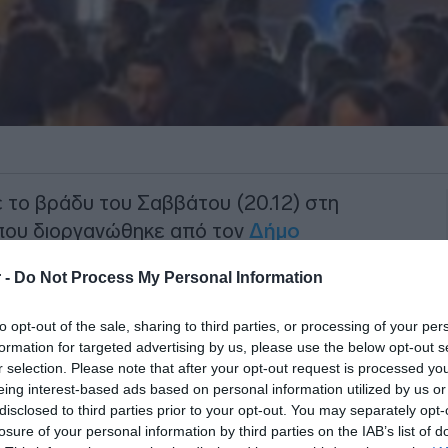
ε το βράδυ του Σαββάτου (20.12) στη
y που διοργανώθηκε από τον
Δήμο
 -
Do Not Process My Personal Information
της διοργάνωσης και τις σχετικές
to opt-out of the sale, sharing to third parties, or processing of your per
κτύωσης, η εκδήλωση επρόκειτο να
formation for targeted advertising by us, please use the below opt-out s
ου Ανδρέα. Ωστόσο, όπως προκύπτει από
r selection. Please note that after your opt-out request is processed y
τήθηκε από παρευρισκόμενους στα social
eing interest-based ads based on personal information utilized by us or
disclosed to third parties prior to your opt-out. You may separately opt-
ά στα σκαλιά του Ιερού Ναού Αγίου
losure of your personal information by third parties on the IAB’s list of