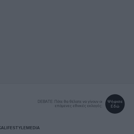
Ψήφισε
DEBATE: Πότε θα θέλατε να γίνουν οι
επόμενες εθνικές εκλογές;
Εδώ
ΚΑ
LIFESTYLE
MEDIA