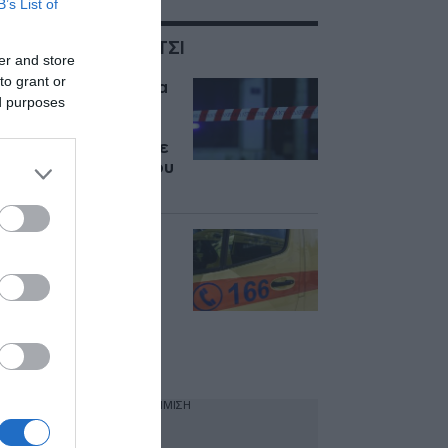
B’s List of
ΣΧΕΤΙΚΑ ΜΕ:ΓΑΛΑΤΣΙ
er and store
to grant or
Γαλάτσι: Ανοιχτά όλα
ed purposes
τα ενδεχόμενα για
τον θάνατο του
80χρονου – Τι έδειξε
η πρώτη εξέταση του
ιατροδικαστή
Νεκρός 80χρονος
μέσα στο σπίτι του
στο Γαλάτσι –
Εξετάζεται το
ενδεχόμενο
εγκληματικής
ενέργειας
ΔΙΑΦΗΜΙΣΗ