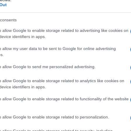
Out
consents
o allow Google to enable storage related to advertising like cookies on
evice identifiers in apps.
o allow my user data to be sent to Google for online advertising
s.
to allow Google to send me personalized advertising.
o allow Google to enable storage related to analytics like cookies on
evice identifiers in apps.
o allow Google to enable storage related to functionality of the website
ο πλατύσκαλο της εκκλησίας, ενώ
o allow Google to enable storage related to personalization.
 του ναού. Οι εικόνες που
ένο κόσμο να χορεύει στους ρυθμούς
o allow Google to enable storage related to security, including