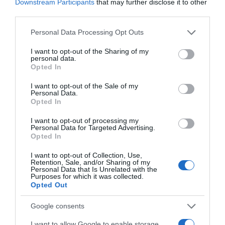
Downstream Participants
that may further disclose it to other
προμεσημβρινές ώρες θα αυξηθούν και
third parties.
θα σημειωθούν σποραδικές βροχές και
Please note that this website/app uses one or more Google
καταιγίδες. Τα φαινόμενα πιθανόν να είναι
Personal Data Processing Opt Outs
services and may gather and store information including but
κατά διαστήματα ισχυρά. Σταδιακή
not limited to your visit or usage behaviour. You may click to
I want to opt-out of the Sharing of my
personal data.
βελτίωση από αργά το απόγευμα.
grant or deny consent to Google and its third-party tags to
Opted In
use your data for below specified purposes in below Google
consent section.
Άνεμοι:
Αρχικά μεταβλητοί 3 με 4
I want to opt-out of the Sale of my
Personal Data.
μποφόρ, από τις απογευματινές ώρες
Opted In
βορειοδυτικοί 5 με 6 μποφόρ με
I want to opt-out of processing my
περαιτέρω ενίσχυση τις βραδινές ώρες.
Personal Data for Targeted Advertising.
Opted In
Θερμοκρασία:
Από 08 έως 19 βαθμούς
I want to opt-out of Collection, Use,
Retention, Sale, and/or Sharing of my
Κελσίου.
Personal Data that Is Unrelated with the
Purposes for which it was collected.
Opted Out
Ειδήσεις σήμερα:
Google consents
“Θέλω να δω ποδόσφαιρο” και 5 ακόμα
I want to allow Google to enable storage