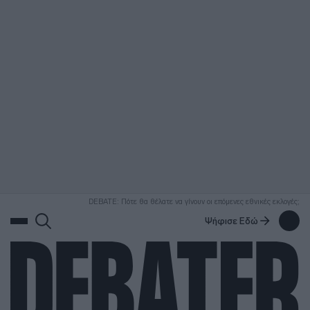
ΑΝΑΖΗΤΗΣΗ
DEBATE: Πότε θα θέλατε να γίνουν οι επόμενες εθνικές εκλογές;
Ψήφισε Εδώ