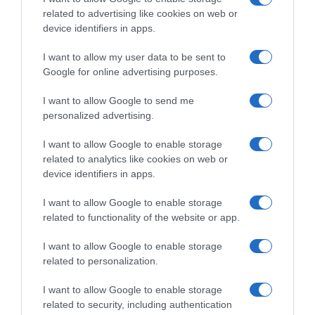
δικαιολογίες των αντρών για να
related to advertising like cookies on web or
device identifiers in apps.
αποφύγουν το σεξ!
I want to allow my user data to be sent to
Διακόπηκε για τις 17 Μαΐου η δίκη του
Google for online advertising purposes.
πρώην μουσικού των Πυξ Λαξ στο Εφετείο
I want to allow Google to send me
– Παρών ο κατηγορούμενος
personalized advertising.
ΔΙΑΦΗΜΙΣΗ
I want to allow Google to enable storage
related to analytics like cookies on web or
device identifiers in apps.
I want to allow Google to enable storage
related to functionality of the website or app.
I want to allow Google to enable storage
related to personalization.
I want to allow Google to enable storage
related to security, including authentication