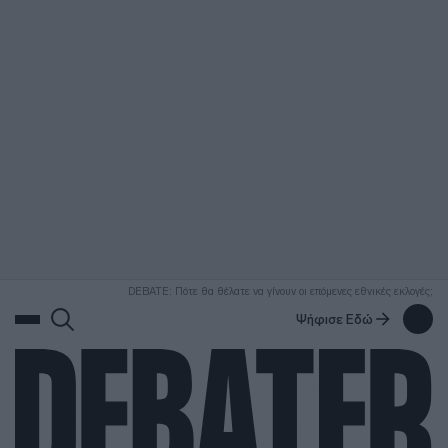
ΑΝΑΖΗΤΗΣΗ
DEBATE: Πότε θα θέλατε να γίνουν οι επόμενες εθνικές εκλογές;
Ψήφισε Εδώ