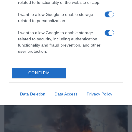
related to functionality of the website or app.
I want to allow Google to enable storage
related to personalization.
I want to allow Google to enable storage
related to security, including authentication
functionality and fraud prevention, and other
user protection.
ΔΙΕΘΝΗ
Αυστρία: Νέο ρεκόρ υψηλής
θερμοκρασίας, με 41,2 βαθμούς
CONFIRM
Κελσίου
Η χώρα βίωσε ήδη έναν Ιούλιο εξαιρετικά ζεστό και ξηρό
Data Deletion
Data Access
Privacy Policy