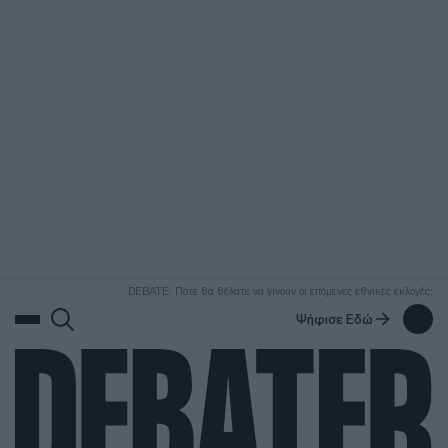
ΑΝΑΖΗΤΗΣΗ
DEBATE: Πότε θα θέλατε να γίνουν οι επόμενες εθνικές εκλογές;
Ψήφισε Εδώ