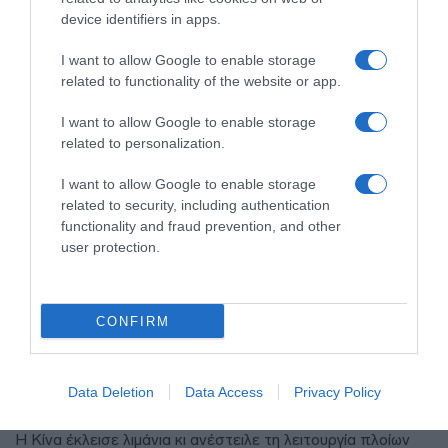
device identifiers in apps.
I want to allow Google to enable storage
related to functionality of the website or app.
I want to allow Google to enable storage
related to personalization.
I want to allow Google to enable storage
related to security, including authentication
functionality and fraud prevention, and other
user protection.
ΔΙΕΘΝΗ
Ιαπωνία: Ο τυφώνας Dolphin χτύπησε
CONFIRM
την Οκινάουα – Ακυρώσεις πτήσεων,
τραυματίες και πάνω από 50.000
Data Deletion
Data Access
Privacy Policy
κτίρια χωρίς ρεύμα (βίντεο)
Η Κίνα έκλεισε λιμάνια κι ανέστειλε τη λειτουργία πλοίων