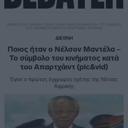
DEBATER.GR
/
ΔΙΕΘΝΗ
/
ΠΟΙΟΣ ΉΤΑΝ Ο ΝΈΛΣΟΝ ΜΑΝΤΈΛΑ – ΤΟ ΣΎΜΒΟΛΟ
ΤΟΥ ΚΙΝΉΜΑΤΟΣ ΚΑΤΆ ΤΟΥ ΑΠΑΡΤΧΆΙΝΤ (PIC&VID)
ΔΙΕΘΝΗ
Ποιος ήταν ο Νέλσον Μαντέλα –
Το σύμβολο του κινήματος κατά
του Απαρτχάιντ (pic&vid)
Έγινε ο πρώτος έγχρωμος ηγέτης της Νότιας
Αφρικής