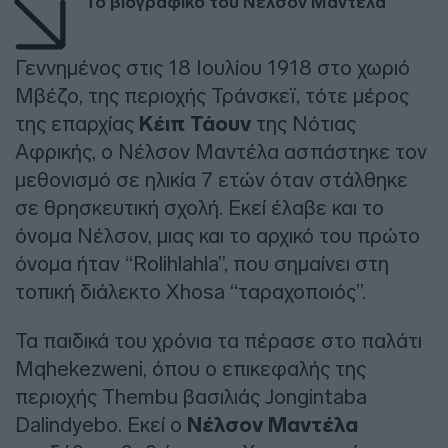
Το βιογραφικό του Νέλσον Μαντέλα
Γεννημένος στις 18 Ιουλίου 1918 στο χωριό
Μβέζο, της περιοχής Τράνσκεϊ, τότε μέρος
της επαρχίας
Κέιπ Τάουν
της Νότιας
Αφρικής, ο Νέλσον Μαντέλα ασπάστηκε τον
μεθονισμό σε ηλικία 7 ετών όταν στάλθηκε
σε θρησκευτική σχολή. Εκεί έλαβε και το
όνομα Νέλσον, μιας και το αρχικό του πρώτο
όνομα ήταν “Rolihlahla”, που σημαίνει στη
τοπική διάλεκτο Xhosa “ταραχοποιός”.
Τα παιδικά του χρόνια τα πέρασε στο παλάτι
Mqhekezweni, όπου ο επικεφαλής της
περιοχής Thembu βασιλιάς Jongintaba
Dalindyebo. Εκεί ο
Νέλσον Μαντέλα