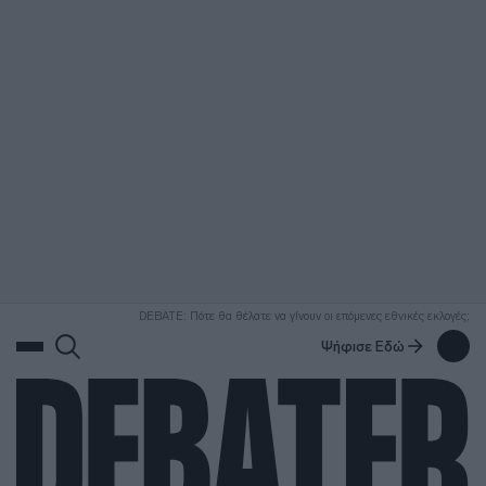
ΑΝΑΖΗΤΗΣΗ
DEBATE: Πότε θα θέλατε να γίνουν οι επόμενες εθνικές εκλογές;
Ψήφισε Εδώ