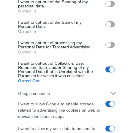
not limited to your visit or usage behaviour. You may click to
I want to opt-out of the Sharing of my
personal data.
grant or deny consent to Google and its third-party tags to
Opted In
use your data for below specified purposes in below Google
consent section.
I want to opt-out of the Sale of my
Νέα καταγγελία για την “Κιβωτό” – “Έκανα
Personal Data.
δωρεά ακινήτου, αλλά με εξαπάτησαν”
Opted In
I want to opt-out of processing my
Αφροδίτη (Didi) Γεροκωνσταντή – Οι
Personal Data for Targeted Advertising.
Opted In
γυμνές πόζες της στο Instagram και η
σχέση με τον σύντροφό της
I want to opt-out of Collection, Use,
Retention, Sale, and/or Sharing of my
Personal Data that Is Unrelated with the
Purposes for which it was collected.
Opted Out
Προσθήκη ως προτεινόμενη
πηγή στην Google
Google consents
I want to allow Google to enable storage
related to advertising like cookies on web or
Ακολούθησε το debater.gr στο
Google News
device identifiers in apps.
και μάθετε πρώτοι όλες τις ειδήσεις
I want to allow my user data to be sent to