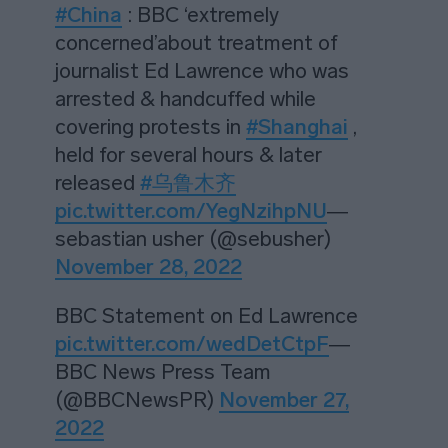
#China
: BBC ‘extremely
concerned’about treatment of
journalist Ed Lawrence who was
arrested & handcuffed while
covering protests in
#Shanghai
,
held for several hours & later
released
#乌鲁木齐
pic.twitter.com/YegNzihpNU
—
sebastian usher (@sebusher)
November 28, 2022
BBC Statement on Ed Lawrence
pic.twitter.com/wedDetCtpF
—
BBC News Press Team
(@BBCNewsPR)
November 27,
2022