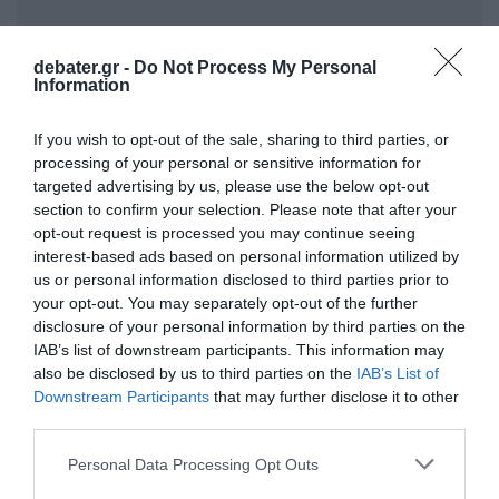
debater.gr -
Do Not Process My Personal
Σήμερα το πρωί αστυνομικοί ήταν
Information
ανεπτυγμένοι στο Πεκίνο και τη Σανγκάη
If you wish to opt-out of the sale, sharing to third parties, or
κοντά στα σημεία όπου χθες είχαν
processing of your personal or sensitive information for
πραγματοποιηθεί συγκεντρώσεις.
targeted advertising by us, please use the below opt-out
section to confirm your selection. Please note that after your
Ειδήσεις σήμερα:
opt-out request is processed you may continue seeing
interest-based ads based on personal information utilized by
us or personal information disclosed to third parties prior to
ΔΙΑΦΗΜΙΣΗ
your opt-out. You may separately opt-out of the further
disclosure of your personal information by third parties on the
IAB’s list of downstream participants. This information may
also be disclosed by us to third parties on the
IAB’s List of
Downstream Participants
that may further disclose it to other
third parties.
Please note that this website/app uses one or more Google
Personal Data Processing Opt Outs
services and may gather and store information including but