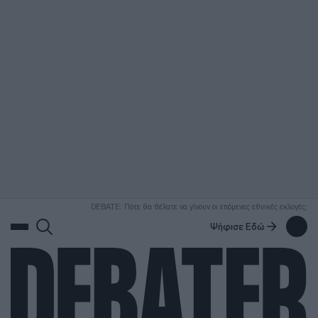
ΑΝΑΖΗΤΗΣΗ
DEBATE: Πότε θα θέλατε να γίνουν οι επόμενες εθνικές εκλογές;
Ψήφισε Εδώ