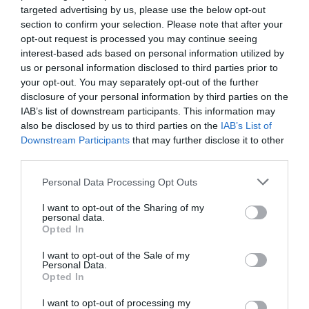
targeted advertising by us, please use the below opt-out
section to confirm your selection. Please note that after your
opt-out request is processed you may continue seeing
interest-based ads based on personal information utilized by
us or personal information disclosed to third parties prior to
your opt-out. You may separately opt-out of the further
disclosure of your personal information by third parties on the
IAB’s list of downstream participants. This information may
also be disclosed by us to third parties on the
IAB’s List of
Downstream Participants
that may further disclose it to other
third parties.
Please note that this website/app uses one or more Google
Personal Data Processing Opt Outs
services and may gather and store information including but
LIFESTYLE
not limited to your visit or usage behaviour. You may click to
I want to opt-out of the Sharing of my
personal data.
grant or deny consent to Google and its third-party tags to
Αλίκη Βουγιουκλάκη: Πώς αντέδρασε ο
Opted In
use your data for below specified purposes in below Google
Βλάσσης Μπονάτσος όταν χώρισαν και η
consent section.
I want to opt-out of the Sale of my
ηθοποιός έκανε σχέση με τον Κώστα
Personal Data.
Σπυρόπουλο
Opted In
"Ο Βλάσσης έμενε μαζί μου τον πρώτο καιρό..."
I want to opt-out of processing my