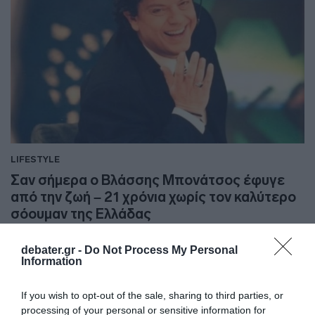
LIFESTYLE
Σαν σήμερα ο Βλάσσης Μπονάτσος έφυγε
από την ζωή – 21 χρόνια χωρίς τον καλύτερο
σόουμαν της Ελλάδας
O σπουδαίος ηθοποιός πέθανε ξαφνικά, σε ηλικία
debater.gr -
Do Not Process My Personal
μόλις 55 ετών
Information
14.10.2025 - 13:53
If you wish to opt-out of the sale, sharing to third parties, or
processing of your personal or sensitive information for