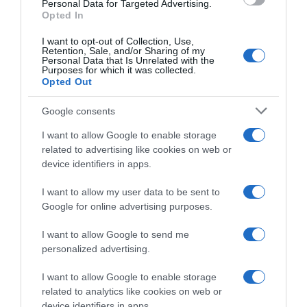
Personal Data for Targeted Advertising.
Opted In
26.11.2024 - 14:18
I want to opt-out of Collection, Use,
Retention, Sale, and/or Sharing of my
Personal Data that Is Unrelated with the
Purposes for which it was collected.
Opted Out
Google consents
I want to allow Google to enable storage
related to advertising like cookies on web or
device identifiers in apps.
I want to allow my user data to be sent to
Google for online advertising purposes.
I want to allow Google to send me
personalized advertising.
LIFESTYLE
Ηλίας Μαμαλάκης: Ο άγνωστος καβγάς του
I want to allow Google to enable storage
με τον Βλάσση Μπονάτσο
related to analytics like cookies on web or
device identifiers in apps.