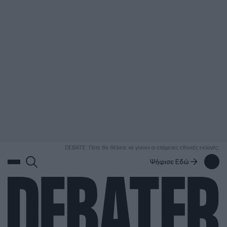
ΑΝΑΖΗΤΗΣΗ
DEBATE: Πότε θα θέλατε να γίνουν οι επόμενες εθνικές εκλογές;
Ψήφισε Εδώ