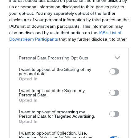
interest-based ads based on personal information utilized by
«Κυνήγησα τον κλέφτη και τον έπιασα»
us or personal information disclosed to third parties prior to
your opt-out. You may separately opt-out of the further
''Ήμουν εγώ το θύμα...''
disclosure of your personal information by third parties on the
14.02.2024 - 10:55
IAB’s list of downstream participants. This information may
also be disclosed by us to third parties on the
IAB’s List of
Downstream Participants
that may further disclose it to other
third parties.
Please note that this website/app uses one or more Google
Personal Data Processing Opt Outs
services and may gather and store information including but
not limited to your visit or usage behaviour. You may click to
I want to opt-out of the Sharing of my
personal data.
grant or deny consent to Google and its third-party tags to
Opted In
use your data for below specified purposes in below Google
consent section.
I want to opt-out of the Sale of my
Personal Data.
Opted In
I want to opt-out of processing my
Personal Data for Targeted Advertising.
Opted In
ΠΟΛΙΤΙΚΗ
I want to opt-out of Collection, Use,
Retention, Sale, and/or Sharing of my