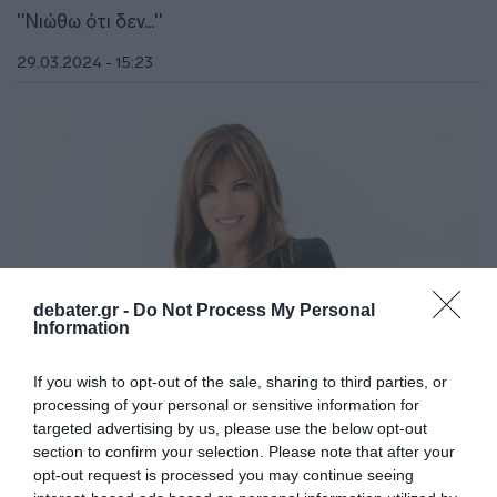
''Νιώθω ότι δεν...''
29.03.2024 - 15:23
debater.gr -
Do Not Process My Personal
Information
If you wish to opt-out of the sale, sharing to third parties, or
processing of your personal or sensitive information for
targeted advertising by us, please use the below opt-out
LIFESTYLE
section to confirm your selection. Please note that after your
Περιπέτεια για την Βίκυ Χατζηβασιλείου –
opt-out request is processed you may continue seeing