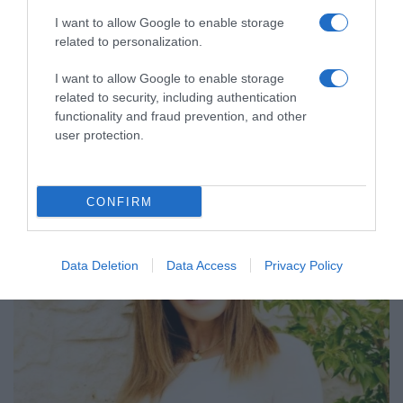
I want to allow Google to enable storage
LIFESTYLE
related to personalization.
Βίκυ Χατζηβασιλείου – Όλη η αλήθεια για τις
ασθένειες και η στεναχώρια των παιδιών της
I want to allow Google to enable storage
related to security, including authentication
Είναι σπάνιες οι φορές που κάνει αναφορά στα
functionality and fraud prevention, and other
προσωπικά της
user protection.
16.08.2023 - 12:52
CONFIRM
Data Deletion
Data Access
Privacy Policy