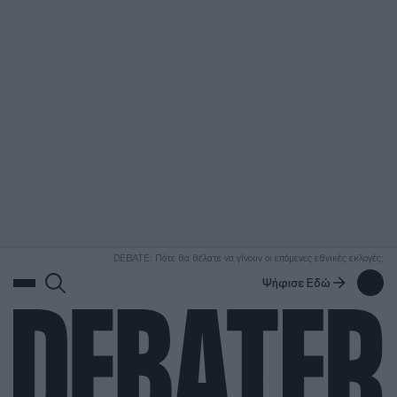
ΑΝΑΖΗΤΗΣΗ
DEBATE: Πότε θα θέλατε να γίνουν οι επόμενες εθνικές εκλογές;
Ψήφισε Εδώ