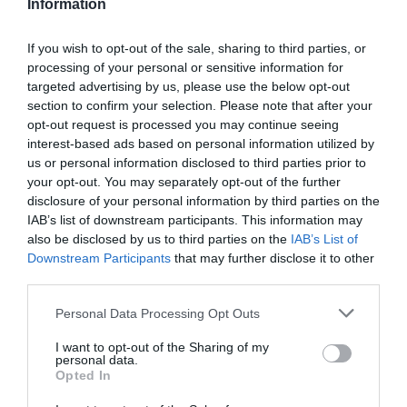
Information
If you wish to opt-out of the sale, sharing to third parties, or
processing of your personal or sensitive information for
ΔΙΕΘΝΗ
targeted advertising by us, please use the below opt-out
Ανησυχία ΟΗΕ για τον αρνητικό αντίκτυπο
section to confirm your selection. Please note that after your
που έχουν οι εξελίξεις στα Βαρώσια
opt-out request is processed you may continue seeing
interest-based ads based on personal information utilized by
Τι ανέφερε η ειδική αντιπρόσωπος
us or personal information disclosed to third parties prior to
your opt-out. You may separately opt-out of the further
21.07.2021 - 22:42
disclosure of your personal information by third parties on the
IAB’s list of downstream participants. This information may
also be disclosed by us to third parties on the
IAB’s List of
Downstream Participants
that may further disclose it to other
third parties.
Please note that this website/app uses one or more Google
Personal Data Processing Opt Outs
services and may gather and store information including but
not limited to your visit or usage behaviour. You may click to
I want to opt-out of the Sharing of my
personal data.
grant or deny consent to Google and its third-party tags to
Opted In
use your data for below specified purposes in below Google
consent section.