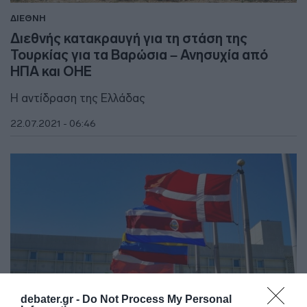
ΔΙΕΘΝΗ
Διεθνής κατακραυγή για τη στάση της
Τουρκίας για τα Βαρώσια – Ανησυχία από
ΗΠΑ και ΟΗΕ
Η αντίδραση της Ελλάδας
22.07.2021 - 06:46
debater.gr -
Do Not Process My Personal