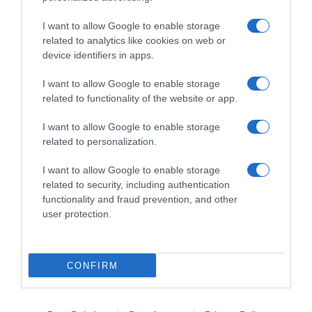
I want to allow Google to enable storage
related to analytics like cookies on web or
device identifiers in apps.
I want to allow Google to enable storage
ΠΟΛΙΤΙΚΗ
related to functionality of the website or app.
Δένδιας από Κύπρο – “Καταδικάζουμε
απόλυτα τις παράνομες τουρκικές
I want to allow Google to enable storage
ενέργειες”
related to personalization.
Ξεκάθαρο μήνυμα του υπουργού Εξωτερικών
I want to allow Google to enable storage
related to security, including authentication
21.07.2021 - 17:23
functionality and fraud prevention, and other
user protection.
CONFIRM