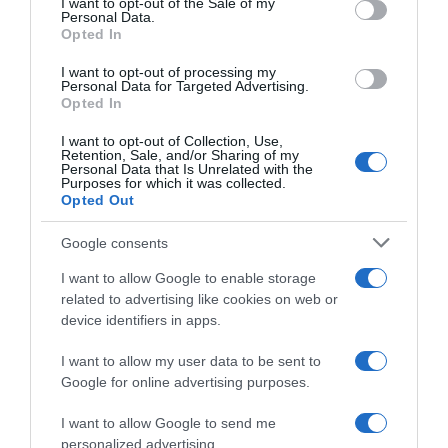
I want to opt-out of the Sale of my
Personal Data.
Opted In
I want to opt-out of processing my
Personal Data for Targeted Advertising.
ΧΩΡΙΣ ΚΑΤΗΓΟΡΙΑ
Opted In
Με ειρωνείες η πρώτη αντίδραση Μητσοτάκη
I want to opt-out of Collection, Use,
στον τραγέλαφο Ερντογάν στα Κατεχόμενα
Retention, Sale, and/or Sharing of my
Personal Data that Is Unrelated with the
Purposes for which it was collected.
Ξεκάθαρο το μήνυμα του 'Έλληνα πρωθυπουργού
Opted Out
21.07.2021 - 19:08
Google consents
I want to allow Google to enable storage
related to advertising like cookies on web or
device identifiers in apps.
I want to allow my user data to be sent to
Google for online advertising purposes.
I want to allow Google to send me
personalized advertising.