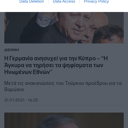
Data Deletion
Data Access
Privacy Policy
ΔΙΕΘΝΗ
Η Γερμανία ανησυχεί για την Κύπρο – “Η
Άγκυρα να τηρήσει τα ψηφίσματα των
Ηνωμένων Εθνών”
Μετά τις ανακοινώσεις του Τούρκου προέδρου για τα
Βαρώσια
21.07.2021 - 16:25