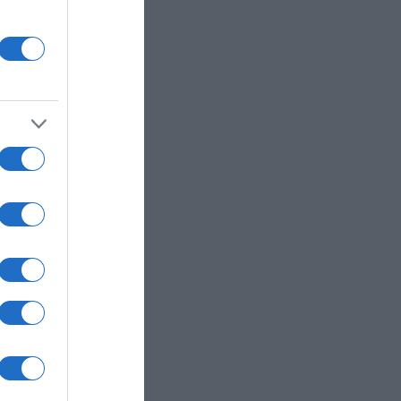
τερο
ουν