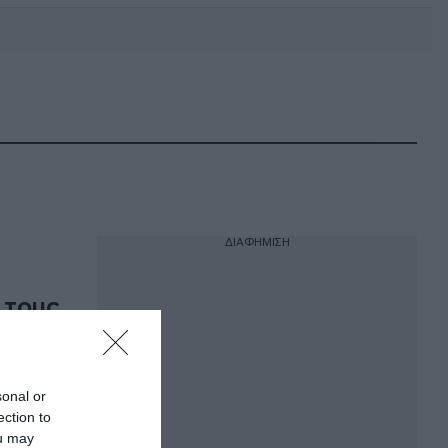
DEBATE: Πότε θα θέλατε να
γίνουν οι επόμενες εθνικές
εκλογές;
ΔΙΑΦΗΜΙΣΗ
ο τους
λο"
sonal or
ection to
ou may