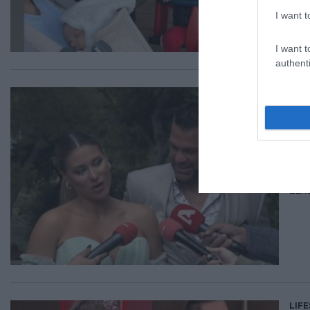
I want t
I want t
authenti
LIF
Μπ
– 
Γέν
22.1
LIF