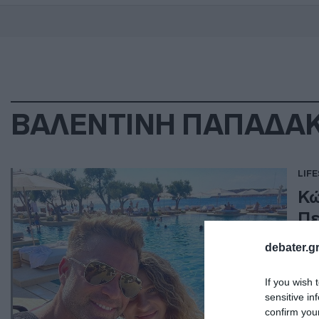
ΒΑΛΕΝΤΙΝΗ ΠΑΠΑΔΑ
LIF
Κώ
Πε
debater.gr
"Εγ
31.1
If you wish 
sensitive in
confirm you