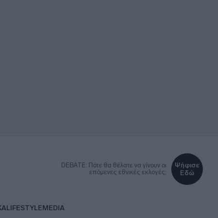
Ψήφισε
DEBATE: Πότε θα θέλατε να γίνουν οι
επόμενες εθνικές εκλογές;
Εδώ
ΚΑ
LIFESTYLE
MEDIA