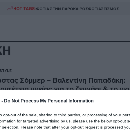
HOT TAGS:
ΦΩΤΙΑ ΣΤΗΝ ΠΑΡΟ
ΚΑΙΡΟΣ
ΦΩΤΙΑ
ΣΕΙΣΜΟΣ
ΚΗ
ESTYLE
στας Σόμμερ – Βαλεντίνη Παπαδάκη:
ριπέτεια υγείας για το ζευγάρι & το γι
 -
Do Not Process My Personal Information
ώ, ο Κώστας και ο Ιάσονας ήμασταν με μυαλγίες, με τρέμου
0.2024 - 11:04
to opt-out of the sale, sharing to third parties, or processing of your per
formation for targeted advertising by us, please use the below opt-out s
r selection. Please note that after your opt-out request is processed y