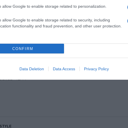
o allow Google to enable storage related to personalization.
o allow Google to enable storage related to security, including
cation functionality and fraud prevention, and other user protection.
ESTYLE
αμπάς για δεύτερη φορά ο Κώστας Σ
CONFIRM
Η τρυφερή ανάρτηση στο Instagram (pi
νησε η Βαλεντίνη Παπαδάκη
Data Deletion
Data Access
Privacy Policy
2.2022 - 12:44
ESTYLE