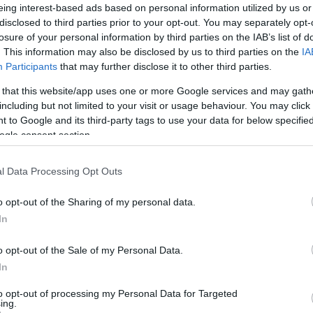
eing interest-based ads based on personal information utilized by us or
disclosed to third parties prior to your opt-out. You may separately opt-
losure of your personal information by third parties on the IAB’s list of
. This information may also be disclosed by us to third parties on the
IA
Participants
that may further disclose it to other third parties.
ESTYLE
 that this website/app uses one or more Google services and may gath
κρυσε ο Κώστας Σόμμερ μιλώντας για 
including but not limited to your visit or usage behaviour. You may click 
φτιση της κόρης του (vid)
 to Google and its third-party tags to use your data for below specifi
ogle consent section.
ναι και η μάνα μου εδώ…"
l Data Processing Opt Outs
6.2023 - 12:21
o opt-out of the Sharing of my personal data.
In
o opt-out of the Sale of my Personal Data.
In
ESTYLE
to opt-out of processing my Personal Data for Targeted
ing.
Κώστας Σόμμερ και η Βαλεντίνη Παπα