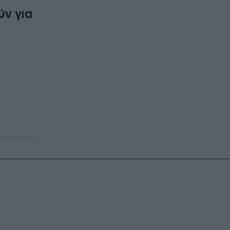
ύν για