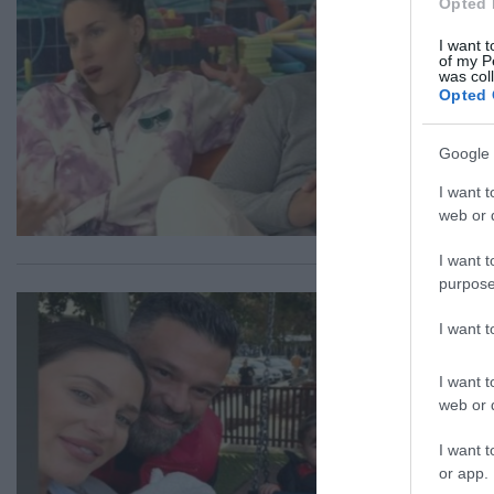
Opted 
απ
I want t
πα
of my P
was col
Opted 
"Δε
18.0
Google 
I want t
web or d
I want t
purpose
LIF
I want 
Αυ
στ
I want t
Βα
web or d
Η α
I want t
or app.
23.0