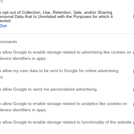
In
οκάλυψαν πότε θα βαφτίσουν το δεύ
o opt-out of Collection, Use, Retention, Sale, and/or Sharing
ιδί τους (vid)
ersonal Data that Is Unrelated with the Purposes for which it
lected.
Out
ν υπάρχει χρόνος για τρίτο μωρό"
4.2023 - 18:10
consents
o allow Google to enable storage related to advertising like cookies on
evice identifiers in apps.
o allow my user data to be sent to Google for online advertising
s.
ESTYLE
to allow Google to send me personalized advertising.
τό είναι το σπάνιο όνομα που θα δώσ
ην κόρη τους ο Κώστας Σόμμερ και η
o allow Google to enable storage related to analytics like cookies on
λεντίνη Παπαδάκη (pic&vid)
evice identifiers in apps.
ποκάλυψη στο Instagram
o allow Google to enable storage related to functionality of the website
1.2023 - 19:50