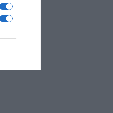
όμμερ
c)