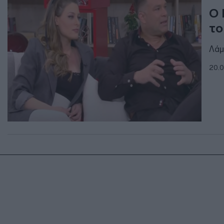
O 
το
Λάμ
20.0