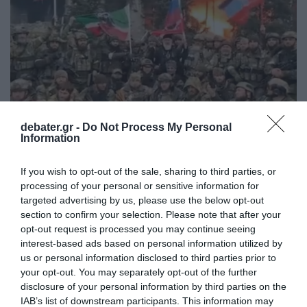
debater.gr -
Do Not Process My Personal
Information
If you wish to opt-out of the sale, sharing to third parties, or
processing of your personal or sensitive information for
ΔΙΕΘΝΗ
targeted advertising by us, please use the below opt-out
“Αλάχου Ακμπάρ” – Με σημαίες και
section to confirm your selection. Please note that after your
opt-out request is processed you may continue seeing
συνθήματα οι Τσετσένοι του πολέμαρχου
interest-based ads based on personal information utilized by
Καντίροφ πανηγυρίζουν την “άλωση” της
us or personal information disclosed to third parties prior to
Μαριούπολης (vid)
your opt-out. You may separately opt-out of the further
disclosure of your personal information by third parties on the
Έκκληση για εκκένωση της πόλης
IAB’s list of downstream participants. This information may