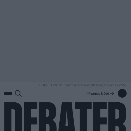
ΑΝΑΖΗΤΗΣΗ
DEBATE: Πότε θα θέλατε να γίνουν οι επόμενες εθνικές εκλογές;
Ψήφισε Εδώ