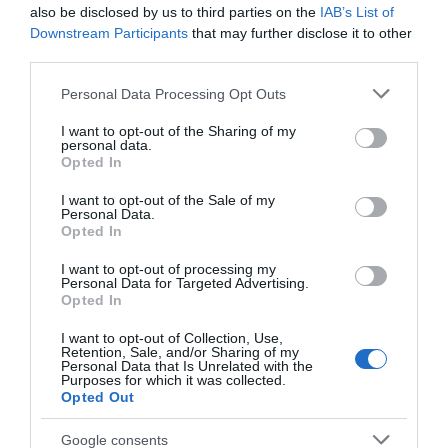
also be disclosed by us to third parties on the
IAB’s List of
22.04.2022 - 11:28
Downstream Participants
that may further disclose it to other
third parties.
Please note that this website/app uses one or more Google
Personal Data Processing Opt Outs
services and may gather and store information including but
not limited to your visit or usage behaviour. You may click to
I want to opt-out of the Sharing of my
personal data.
grant or deny consent to Google and its third-party tags to
Opted In
use your data for below specified purposes in below Google
consent section.
I want to opt-out of the Sale of my
Personal Data.
Opted In
I want to opt-out of processing my
Personal Data for Targeted Advertising.
Opted In
I want to opt-out of Collection, Use,
Retention, Sale, and/or Sharing of my
ΔΙΕΘΝΗ
Personal Data that Is Unrelated with the
Purposes for which it was collected.
“Κεραυνοί” από τον Τσετσένο πολέμαρχο
Opted Out
Καντίροφ – “Θα πάρουμε το Κίεβο και άλλες
πόλεις” (vid)
Google consents