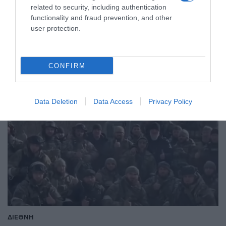
των Τσετσένων Ραμζάν Καντίροφ
related to security, including authentication
functionality and fraud prevention, and other
Τι αναφέρει το γαλλικό πρακτορείο
user protection.
28.03.2022 - 21:43
CONFIRM
Data Deletion
Data Access
Privacy Policy
ΔΙΕΘΝΗ