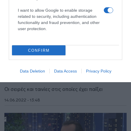
I want to allow Google to enable storage
related to security, including authentication
functionality and fraud prevention, and other
user protection.
CONFIRM
LIFESTYLE
Όλα όσα δεν ξέρατε για τον Τάσο Νούσια – Οι
Data Deletion
Data Access
Privacy Policy
σπουδές και η ενασχόληση με την υποκριτική
Οι σειρές και ταινίες στις οποίες έχει παίξει
14.06.2022 - 13:48