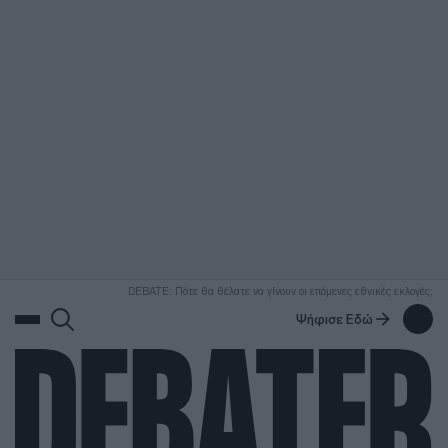
ΑΝΑΖΗΤΗΣΗ
DEBATE: Πότε θα θέλατε να γίνουν οι επόμενες εθνικές εκλογές;
Ψήφισε Εδώ