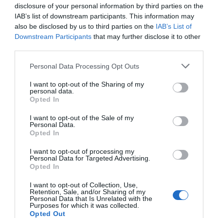
disclosure of your personal information by third parties on the
IAB’s list of downstream participants. This information may
also be disclosed by us to third parties on the
IAB’s List of
Downstream Participants
that may further disclose it to other
third parties.
LIFESTYLE
Please note that this website/app uses one or more Google
Personal Data Processing Opt Outs
Τάσος Νούσιας: Αποκάλυψε την
services and may gather and store information including but
δυσκολότερη σκηνή στη Μάγισσα – «Υπήρξε
not limited to your visit or usage behaviour. You may click to
I want to opt-out of the Sharing of my
personal data.
θερμοπληξία…»
grant or deny consent to Google and its third-party tags to
Opted In
use your data for below specified purposes in below Google
Έκαναν γύρισμα με 42 βαθμούς
consent section.
I want to opt-out of the Sale of my
Personal Data.
31.01.2024 - 11:53
Opted In
I want to opt-out of processing my
Personal Data for Targeted Advertising.
Opted In
I want to opt-out of Collection, Use,
Retention, Sale, and/or Sharing of my
Personal Data that Is Unrelated with the
Purposes for which it was collected.
Opted Out