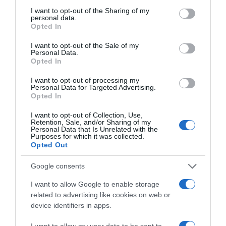
not limited to your visit or usage behaviour. You may click to
I want to opt-out of the Sharing of my
personal data.
grant or deny consent to Google and its third-party tags to
Opted In
use your data for below specified purposes in below Google
consent section.
I want to opt-out of the Sale of my
Personal Data.
Opted In
I want to opt-out of processing my
Personal Data for Targeted Advertising.
LIFESTYLE
Opted In
Σόφη Ζαννίνου: Άγνωστοι εισέβαλαν στο
I want to opt-out of Collection, Use,
σπίτι της – Έκλεψαν κοσμήματα αξίας
Retention, Sale, and/or Sharing of my
Personal Data that Is Unrelated with the
200.000 ευρώ
Purposes for which it was collected.
Opted Out
Παραβίασαν την κεντρική είσοδο του σπιτιού της
ηθοποιού
Google consents
13.12.2024 - 11:48
I want to allow Google to enable storage
related to advertising like cookies on web or
device identifiers in apps.
I want to allow my user data to be sent to