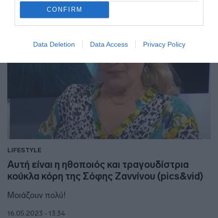
CONFIRM
Data Deletion
Data Access
Privacy Policy
LIFESTYLE
Αυτή είναι η ηθοποιός και τραγουδίστρια
κούκλα κόρη της Σόφης Ζαννίνου (pics&vid)
Μοιάζουν πολύ!
16.05.2023 - 13:34