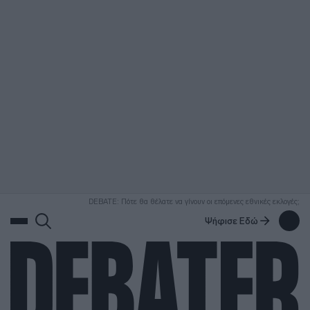
ΑΝΑΖΗΤΗΣΗ
DEBATE: Πότε θα θέλατε να γίνουν οι επόμενες εθνικές εκλογές;
Ψήφισε Εδώ