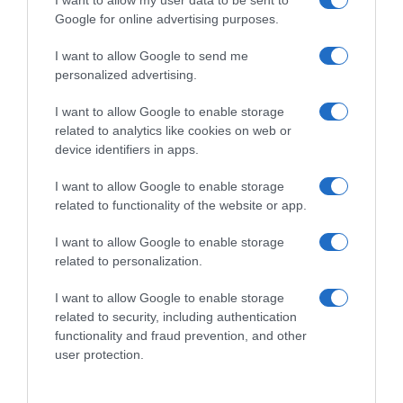
Google for online advertising purposes.
I want to allow Google to send me
personalized advertising.
I want to allow Google to enable storage
related to analytics like cookies on web or
device identifiers in apps.
I want to allow Google to enable storage
related to functionality of the website or app.
LIFESTYLE
I want to allow Google to enable storage
Σόφη Ζαννίνου – Τα μυστικά ομορφιάς από
related to personalization.
την “ταριχευμένη” μητέρα της και η
I want to allow Google to enable storage
προστασία του πατέρα της
related to security, including authentication
functionality and fraud prevention, and other
Είναι κόρη του σπουδαίου "Ζαννίνο"
user protection.
23.10.2023 - 10:29