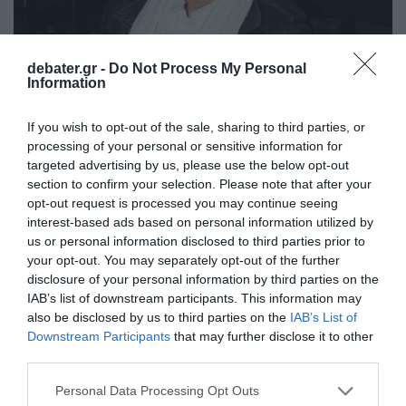
debater.gr -
Do Not Process My Personal
Information
If you wish to opt-out of the sale, sharing to third parties, or
LIFESTYLE
processing of your personal or sensitive information for
Σόφη Ζαννίνου: «Έχω φάει κι εγώ το
targeted advertising by us, please use the below opt-out
“πακέτο” της πατριαρχίας – Ο πατέρας μου
section to confirm your selection. Please note that after your
με χαστούκισε έξω από μαγαζί»
opt-out request is processed you may continue seeing
interest-based ads based on personal information utilized by
«Είχαμε μια αυστηρότητα στο σπίτι, ένα πρέπει»
us or personal information disclosed to third parties prior to
your opt-out. You may separately opt-out of the further
23.10.2025 - 20:36
disclosure of your personal information by third parties on the
IAB’s list of downstream participants. This information may
also be disclosed by us to third parties on the
IAB’s List of
Downstream Participants
that may further disclose it to other
third parties.
Please note that this website/app uses one or more Google
Personal Data Processing Opt Outs
services and may gather and store information including but