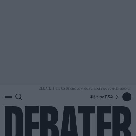
ΑΝΑΖΗΤΗΣΗ
DEBATE: Πότε θα θέλατε να γίνουν οι επόμενες εθνικές εκλογές;
Ψήφισε Εδώ