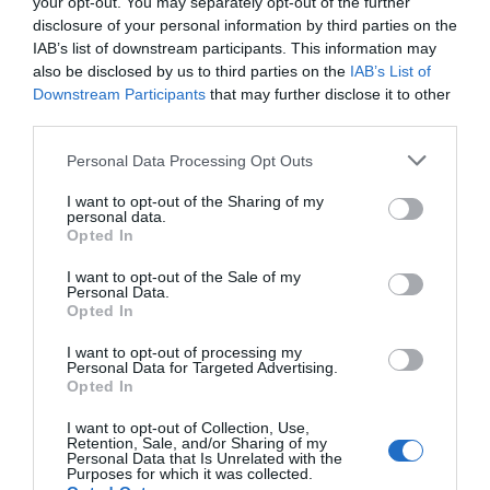
your opt-out. You may separately opt-out of the further
13.02.2022 - 13:01
disclosure of your personal information by third parties on the
IAB’s list of downstream participants. This information may
also be disclosed by us to third parties on the
IAB’s List of
Downstream Participants
that may further disclose it to other
third parties.
Please note that this website/app uses one or more Google
Personal Data Processing Opt Outs
services and may gather and store information including but
not limited to your visit or usage behaviour. You may click to
I want to opt-out of the Sharing of my
personal data.
grant or deny consent to Google and its third-party tags to
Opted In
use your data for below specified purposes in below Google
consent section.
I want to opt-out of the Sale of my
Personal Data.
Opted In
I want to opt-out of processing my
Personal Data for Targeted Advertising.
ΕΛΛΑΔΑ
Opted In
Μαζικοί έφοδοι της ΕΛ.ΑΣ. σε συνδέσμους
I want to opt-out of Collection, Use,
οπαδών στην Αττική – 12 “λουκέτα”, τρεις
Retention, Sale, and/or Sharing of my
Personal Data that Is Unrelated with the
συλλήψεις
Purposes for which it was collected.