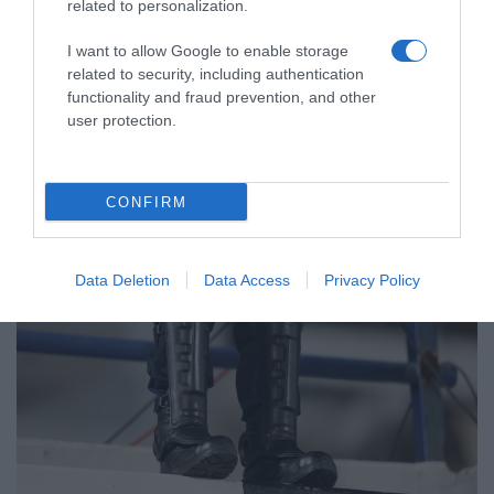
δολοφονία του Άλκη – Αναγνώρισε και
related to personalization.
κατονόμασε κάποιους από τους
I want to allow Google to enable storage
εμπλεκόμενους
related to security, including authentication
functionality and fraud prevention, and other
Όπως δήλωσε ο δικηγόρος του ήταν παρών αλλά όχι
user protection.
κοντά στο σημείο της δολοφονίας
07.02.2022 - 17:34
CONFIRM
Data Deletion
Data Access
Privacy Policy