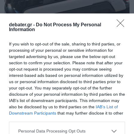
debater.gr -
Do Not Process My Personal
Information
ΑΥΤΟΚΙΝΗΤΟ
Ένας στους 10 Έλληνες απέκτησε μοντέλα
If you wish to opt-out of the sale, sharing to third parties, or
των Renault ή Dacia τον Ιούλιο
processing of your personal or sensitive information for
targeted advertising by us, please use the below opt-out
To γκρουπ Renault συνεχίζει στην Ελλάδα την ανοδική
section to confirm your selection. Please note that after your
του πορεία. Αυτή η δυναμική αποτυπώθηκε στο δείκτη
opt-out request is processed you may continue seeing
interest-based ads based on personal information utilized by
των πωλήσεων του πρώτου εξαμήνου και για τις δύο
us or personal information disclosed to third parties prior to
μάρκες. Με συνολικό μερίδιο άνω του 9%, σχεδόν 1
your opt-out. You may separately opt-out of the further
στους 10 Έλληνες επέλεξε να αγοράσει ένα νέο
disclosure of your personal information by third parties on the
μοντέλο Renault ή Dacia. Πιο συγκεκριμένα, η Dacia με
IAB’s list of downstream participants. This information may
636 ταξινομήσεις, τερμάτισε στην […]
also be disclosed by us to third parties on the
IAB’s List of
Downstream Participants
that may further disclose it to other
06.08.2025 - 22:34
third parties.
Please note that this website/app uses one or more Google
Personal Data Processing Opt Outs