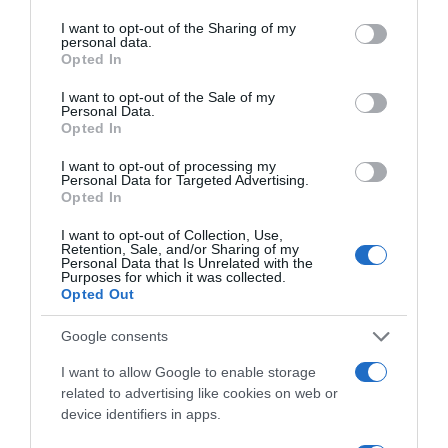
services and may gather and store information including but
not limited to your visit or usage behaviour. You may click to
I want to opt-out of the Sharing of my
personal data.
grant or deny consent to Google and its third-party tags to
Opted In
use your data for below specified purposes in below Google
consent section.
I want to opt-out of the Sale of my
Personal Data.
Opted In
I want to opt-out of processing my
Personal Data for Targeted Advertising.
Opted In
I want to opt-out of Collection, Use,
Retention, Sale, and/or Sharing of my
Personal Data that Is Unrelated with the
ΔΙΕΘΝΗ
Purposes for which it was collected.
Opted Out
Νέα κάθετη μονάδα Renault & Dacia στα
νότια προάστια της Αττικής
Google consents
Η εταιρεία «Alpha AutoTeam A.E.» εμπλουτίζει το
I want to allow Google to enable storage
δίκτυο διανομέων και επισκευαστών
related to advertising like cookies on web or
device identifiers in apps.
27.06.2025 - 15:19