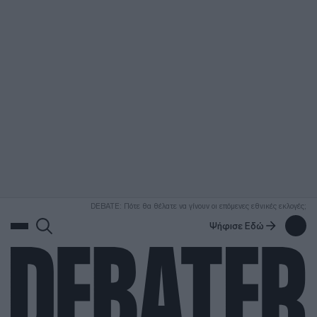
ΑΝΑΖΗΤΗΣΗ
DEBATE: Πότε θα θέλατε να γίνουν οι επόμενες εθνικές εκλογές;
Ψήφισε Εδώ