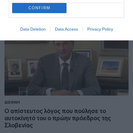
08.06.2025 - 23:44
CONFIRM
Data Deletion
Data Access
Privacy Policy
ΔΙΕΘΝΗ
Ο απίστευτος λόγος που πούλησε το
αυτοκίνητό του ο πρώην πρόεδρος της
Σλοβενίας