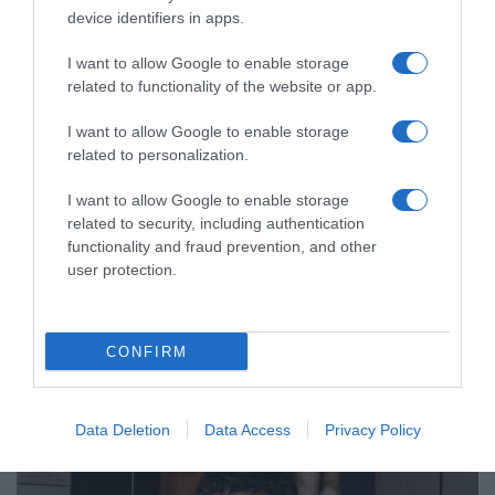
device identifiers in apps.
I want to allow Google to enable storage
related to functionality of the website or app.
I want to allow Google to enable storage
related to personalization.
I want to allow Google to enable storage
related to security, including authentication
LIFESTYLE
functionality and fraud prevention, and other
Νίκος Αναδιώτης – Τα σοβαρά ατυχήματα
user protection.
που έχει περάσει – «Έχω καταστρέψει τρία
αυτοκίνητα σε τροχαία»
CONFIRM
Κατάφερε να γλιτώσει από θαύμα
11.06.2024 - 11:36
Data Deletion
Data Access
Privacy Policy