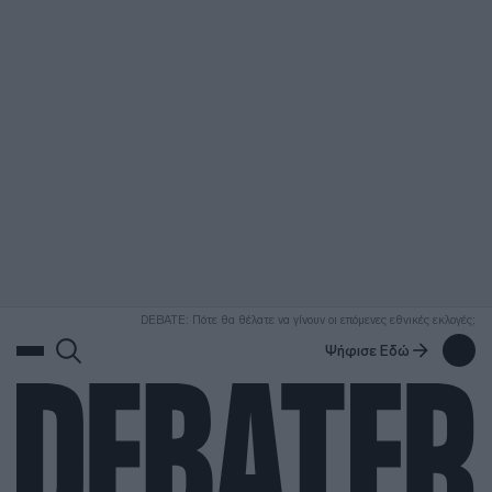
ΑΝΑΖΗΤΗΣΗ
DEBATE: Πότε θα θέλατε να γίνουν οι επόμενες εθνικές εκλογές;
Ψήφισε Εδώ