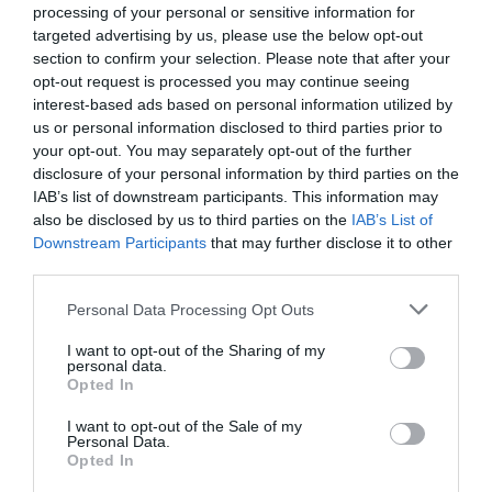
processing of your personal or sensitive information for
targeted advertising by us, please use the below opt-out
section to confirm your selection. Please note that after your
opt-out request is processed you may continue seeing
interest-based ads based on personal information utilized by
LIFESTYLE
us or personal information disclosed to third parties prior to
Μάνος Ιωάννου: “Ο Πέτρος Φιλιππίδης είναι
your opt-out. You may separately opt-out of the further
φίλος μου, τον εκτιμώ και τον αγαπώ, να
disclosure of your personal information by third parties on the
περάσει όλο αυτό”
IAB’s list of downstream participants. This information may
also be disclosed by us to third parties on the
IAB’s List of
"Είναι ένας από τους καλύτερους ηθοποιούς που
Downstream Participants
that may further disclose it to other
έχουμε"
third parties.
19.06.2024 - 21:00
Please note that this website/app uses one or more Google
Personal Data Processing Opt Outs
services and may gather and store information including but
not limited to your visit or usage behaviour. You may click to
I want to opt-out of the Sharing of my
personal data.
grant or deny consent to Google and its third-party tags to
Opted In
use your data for below specified purposes in below Google
consent section.
I want to opt-out of the Sale of my
Personal Data.
Opted In