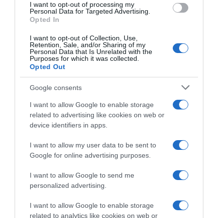
I want to opt-out of processing my
Personal Data for Targeted Advertising.
Opted In
I want to opt-out of Collection, Use,
Retention, Sale, and/or Sharing of my
Personal Data that Is Unrelated with the
Purposes for which it was collected.
Opted Out
LIFESTYLE
Google consents
Άγγελος Μπράτης – Η αντίδρασή του όταν
I want to allow Google to enable storage
έμαθε πως η «Νίκη» έστειλε εξώδικο για το
related to advertising like cookies on web or
Pride της Θεσσαλονίκης
device identifiers in apps.
''Αυτό τους προσβάλλει;...''
I want to allow my user data to be sent to
Google for online advertising purposes.
12.06.2024 - 11:45
I want to allow Google to send me
personalized advertising.
I want to allow Google to enable storage
related to analytics like cookies on web or