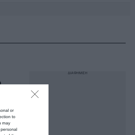
DEBATE: Πότε θα θέλατε να
γίνουν οι επόμενες εθνικές
εκλογές;
ΔΙΑΦΗΜΙΣΗ
Ο
τον
(vids)
sonal or
πουν!
ection to
ou may
 personal