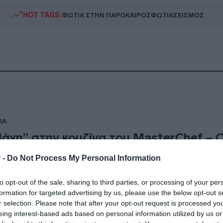
HOT TAGS:
ΦΩΤΙΑ ΣΤΗΝ ΠΑΡΟ
ΚΑΙΡΟΣ
ΦΩΤΙΑ
ΣΕΙΣΜΟΣ
IA
άχη” στην κουζίνα του MasterChef – 
ουμπάρος” Λεωνίδας,οι σπόντες από 
 -
Do Not Process My Personal Information
ώστη και η συγκίνηση της Μαργαρίτας 
to opt-out of the sale, sharing to third parties, or processing of your per
είρεψαν 12 πιάτα οι φιναλίστ και οι κριτές είχαν πολλά να 
formation for targeted advertising by us, please use the below opt-out s
r selection. Please note that after your opt-out request is processed y
6.2021 - 01:23
eing interest-based ads based on personal information utilized by us or