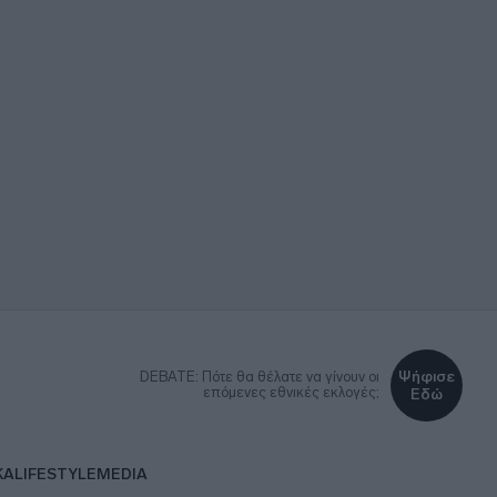
Ψήφισε
DEBATE: Πότε θα θέλατε να γίνουν οι
επόμενες εθνικές εκλογές;
Εδώ
ΚΑ
LIFESTYLE
MEDIA