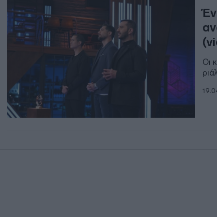
Έν
αν
(v
Οι 
ριά
19.0