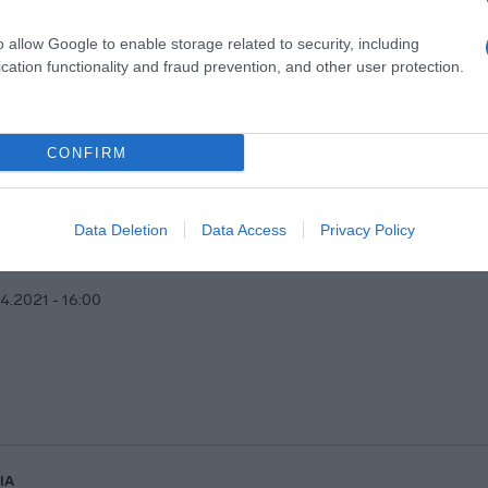
o allow Google to enable storage related to security, including
cation functionality and fraud prevention, and other user protection.
IA
CONFIRM
α κάρτα Ασυλίας φέρνει την ανατροπή
sterChef (vid)
Data Deletion
Data Access
Privacy Policy
παίκτες του ριάλιτι μαγειρικής ετοιμάζονται για μια μεγάλη 
4.2021 - 16:00
IA