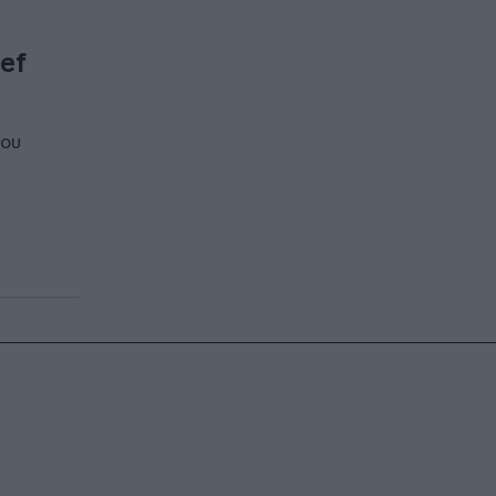
ef
του