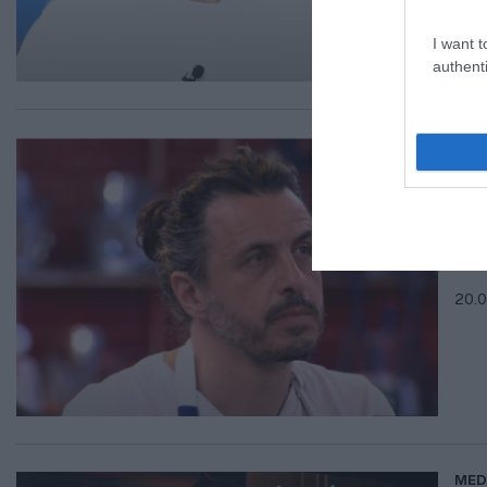
I want t
authenti
MED
Μι
Ma
Οι 
20.0
MED