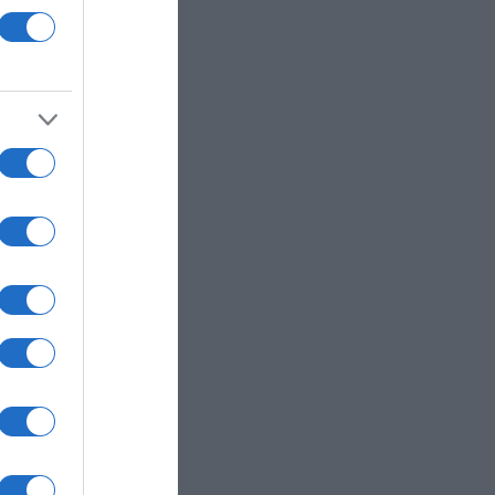
έρει
τα – Η