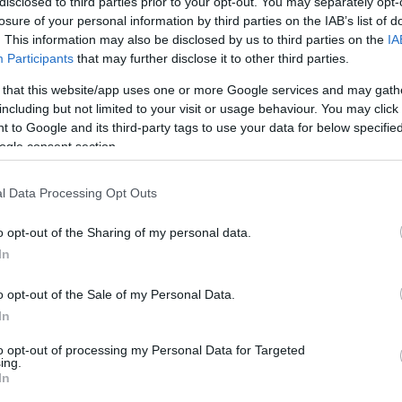
disclosed to third parties prior to your opt-out. You may separately opt-
losure of your personal information by third parties on the IAB’s list of
. This information may also be disclosed by us to third parties on the
IA
Participants
that may further disclose it to other third parties.
 that this website/app uses one or more Google services and may gath
IA
including but not limited to your visit or usage behaviour. You may click 
εξώστης του MasterChef αγχώνει του
 to Google and its third-party tags to use your data for below specifi
ναλίστ – Η αγωνία “αγγίζει” ταβάνι
ogle consent section.
εγάλος τελικός θα προβληθεί την Τετάρτη
l Data Processing Opt Outs
6.2021 - 18:48
o opt-out of the Sharing of my personal data.
In
o opt-out of the Sale of my Personal Data.
In
to opt-out of processing my Personal Data for Targeted
ing.
IA
In
Μαργαρίτα αντιμετωπίζει μια μεγάλη