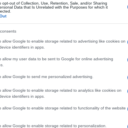
o opt-out of Collection, Use, Retention, Sale, and/or Sharing
σκολία στο MasterChef αλλά θα καταφ
ersonal Data that Is Unrelated with the Purposes for which it
lected.
 κάνει την ανατροπή!
Out
δούμε πολλά πράγματα στο αποψινό επεισόδιο!
consents
6.2021 - 20:03
o allow Google to enable storage related to advertising like cookies on
evice identifiers in apps.
o allow my user data to be sent to Google for online advertising
s.
to allow Google to send me personalized advertising.
IA
Πάνος Ιωαννίδης εκθειάζει τη Μαργαρί
o allow Google to enable storage related to analytics like cookies on
γείρισσα έχει “κλέψει” την καρδιά του
evice identifiers in apps.
itter
o allow Google to enable storage related to functionality of the website
δήλωσε ο γνωστός σεφ για τη διαγωνιζόμενη
o allow Google to enable storage related to personalization.
5.2021 - 20:00