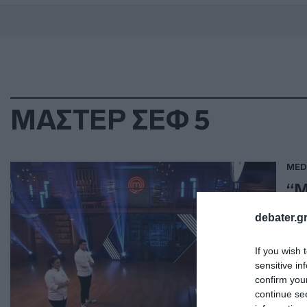
ΜΑΣΤΕΡ ΣΕΦ 5
MED
“Μ
“κ
debater.gr
εξ
If you wish 
Μαγ
sensitive in
confirm you
09.0
continue se