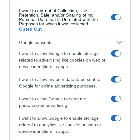
Στη δημοσιότητα η ΚΥΑ για την αύξηση των
I want to opt-out of Collection, Use,
κύριων συντάξεων κατά 3% από 1/1/2024
Retention, Sale, and/or Sharing of my
Personal Data that Is Unrelated with the
Purposes for which it was collected.
Σύμφωνα με την ΚΥΑ, το συνολικό ποσό όλων των
Opted Out
κύριων συντάξεων του e-ΕΦΚΑ με έναρξη καταβολής
έως και την 31η Δεκεμβρίου 2023 αυξάνεται από την
Google consents
1.1.2024 κατά 3%.
I want to allow Google to enable storage
08.12.2023 - 18:26
related to advertising like cookies on web or
device identifiers in apps.
I want to allow my user data to be sent to
Google for online advertising purposes.
I want to allow Google to send me
personalized advertising.
I want to allow Google to enable storage
related to analytics like cookies on web or
device identifiers in apps.