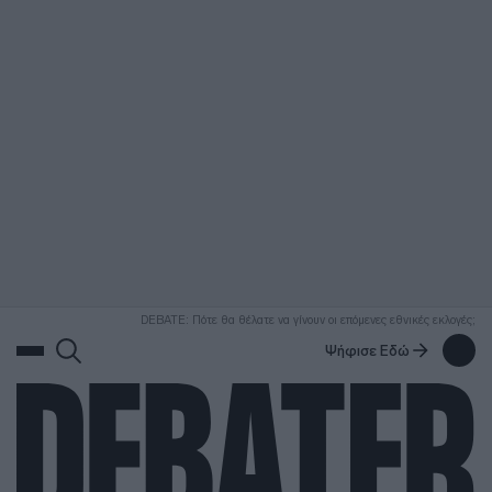
ΑΝΑΖΗΤΗΣΗ
DEBATE: Πότε θα θέλατε να γίνουν οι επόμενες εθνικές εκλογές;
Ψήφισε Εδώ