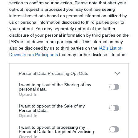
section to confirm your selection. Please note that after your
αιτήσεις – Οι δικαιούχοι και τα ποσά
opt-out request is processed you may continue seeing
interest-based ads based on personal information utilized by
Η έκτακτη ενίσχυση κυμαίνεται από 45 έως 480 ευρώ
us or personal information disclosed to third parties prior to
21.12.2023 - 18:55
your opt-out. You may separately opt-out of the further
disclosure of your personal information by third parties on the
IAB’s list of downstream participants. This information may
also be disclosed by us to third parties on the
IAB’s List of
Downstream Participants
that may further disclose it to other
third parties.
Please note that this website/app uses one or more Google
Personal Data Processing Opt Outs
services and may gather and store information including but
not limited to your visit or usage behaviour. You may click to
I want to opt-out of the Sharing of my
personal data.
grant or deny consent to Google and its third-party tags to
Opted In
use your data for below specified purposes in below Google
consent section.
I want to opt-out of the Sale of my
Personal Data.
Opted In
I want to opt-out of processing my
Personal Data for Targeted Advertising.
ΟΙΚΟΝΟΜΙΑ
Opted In