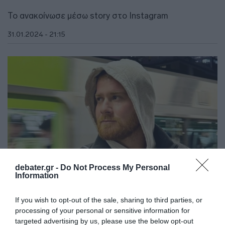
Το ανακοίνωσε μέσω story στο Instagram
31.01.2024 - 21:15
debater.gr -
Do Not Process My Personal
Information
If you wish to opt-out of the sale, sharing to third parties, or
LIFESTYLE
processing of your personal or sensitive information for
Τζέιμς Καφετζής: Μπαίνει και επίσημα στο
targeted advertising by us, please use the below opt-out