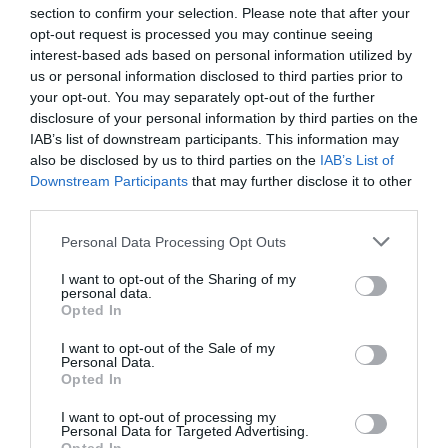
section to confirm your selection. Please note that after your
Survivor 2024
opt-out request is processed you may continue seeing
interest-based ads based on personal information utilized by
Αρχικά δε θα συμμετείχε
us or personal information disclosed to third parties prior to
22.01.2024 - 14:39
your opt-out. You may separately opt-out of the further
disclosure of your personal information by third parties on the
IAB’s list of downstream participants. This information may
also be disclosed by us to third parties on the
IAB’s List of
Downstream Participants
that may further disclose it to other
third parties.
Please note that this website/app uses one or more Google
Personal Data Processing Opt Outs
services and may gather and store information including but
not limited to your visit or usage behaviour. You may click to
I want to opt-out of the Sharing of my
personal data.
grant or deny consent to Google and its third-party tags to
Opted In
use your data for below specified purposes in below Google
consent section.
I want to opt-out of the Sale of my
Personal Data.
Opted In
I want to opt-out of processing my
Personal Data for Targeted Advertising.
LIFESTYLE