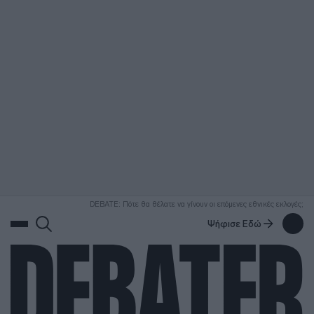
ΑΝΑΖΗΤΗΣΗ
DEBATE: Πότε θα θέλατε να γίνουν οι επόμενες εθνικές εκλογές;
Ψήφισε Εδώ