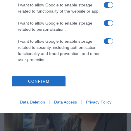
LIFESTYLE
I want to allow Google to enable storage
related to functionality of the website or app.
Τζέιμς Καφετζής: Αποκάλυψε τον λόγο που
δε θα συμμετέχει στο Survivor 2024
I want to allow Google to enable storage
related to personalization.
''Λογαριάσαμε χωρίς τον ξενοδόχο...''
I want to allow Google to enable storage
02.01.2024 - 20:25
related to security, including authentication
functionality and fraud prevention, and other
user protection.
CONFIRM
Data Deletion
Data Access
Privacy Policy