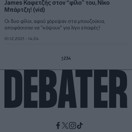
James Καφετζής στον “φίλο” του, Νίκο
Μπάρτζη! (vid)
Οι δυο φίλοι, αφού χόρεψαν στα μπουζούκια,
αποφάσισαν να "κόψουν" για λίγο επαφές!
01.12.2021 - 14:24
1
2
3
4