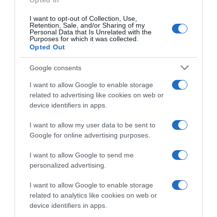
Opted In
Σοκάρει ο Τζέιμς Καφετζής: «Σκέφτηκα να
I want to opt-out of Collection, Use,
πάω στο Survivor με δική μου ευθύνη»
Retention, Sale, and/or Sharing of my
Personal Data that Is Unrelated with the
Purposes for which it was collected.
''Ο γιατρός δεν υπέγραφε για να πάω...''
Opted Out
04.01.2024 - 13:32
Google consents
I want to allow Google to enable storage
related to advertising like cookies on web or
device identifiers in apps.
I want to allow my user data to be sent to
Google for online advertising purposes.
I want to allow Google to send me
personalized advertising.
I want to allow Google to enable storage
related to analytics like cookies on web or
device identifiers in apps.