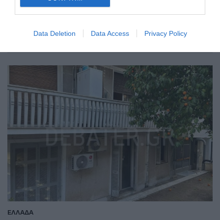
Αιγάλεω (vid, pics)
Στο σημείο 20 πυροσβέστες
Data Deletion
Data Access
Privacy Policy
20.06.2024 - 15:12
ΕΛΛΑΔΑ