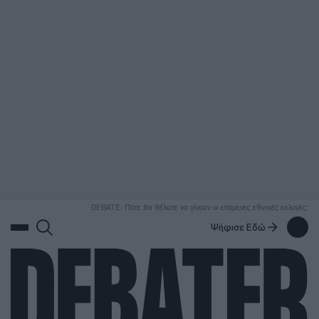
ΑΝΑΖΗΤΗΣΗ
DEBATE: Πότε θα θέλατε να γίνουν οι επόμενες εθνικές εκλογές;
Ψήφισε Εδώ