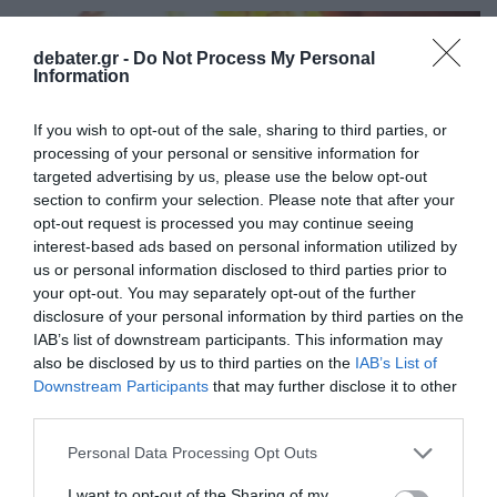
debater.gr -
Do Not Process My Personal
Information
If you wish to opt-out of the sale, sharing to third parties, or
processing of your personal or sensitive information for
targeted advertising by us, please use the below opt-out
section to confirm your selection. Please note that after your
opt-out request is processed you may continue seeing
interest-based ads based on personal information utilized by
us or personal information disclosed to third parties prior to
your opt-out. You may separately opt-out of the further
disclosure of your personal information by third parties on the
IAB’s list of downstream participants. This information may
ΔΙΕΘΝΗ
also be disclosed by us to third parties on the
IAB’s List of
Πόλη της Κριμαίας σε κατάσταση «τεχνικής»
Downstream Participants
that may further disclose it to other
έκτακτης ανάγκης λόγω πυρκαγιάς σε
third parties.
αποθήκη πετρελαίου
Please note that this website/app uses one or more Google
Personal Data Processing Opt Outs
services and may gather and store information including but
Δεν υπάρχουν θύματα
not limited to your visit or usage behaviour. You may click to
I want to opt-out of the Sharing of my