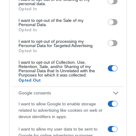
personal data.
07.10.2024 - 09:14
grant or deny consent to Google and its third-party tags to
Opted In
use your data for below specified purposes in below Google
consent section.
I want to opt-out of the Sale of my
Personal Data.
Opted In
I want to opt-out of processing my
Personal Data for Targeted Advertising.
Opted In
I want to opt-out of Collection, Use,
Retention, Sale, and/or Sharing of my
Personal Data that Is Unrelated with the
Purposes for which it was collected.
Opted Out
Google consents
I want to allow Google to enable storage
ΕΛΛΑΔΑ
related to advertising like cookies on web or
device identifiers in apps.
Αλεξανδρούπολη: Απαλλάχθηκε από το
πρωτοβάθμιο πειθαρχικό η νηπιαγωγός που
I want to allow my user data to be sent to
κλείδωνε παιδάκια σε αποθήκη
Google for online advertising purposes.