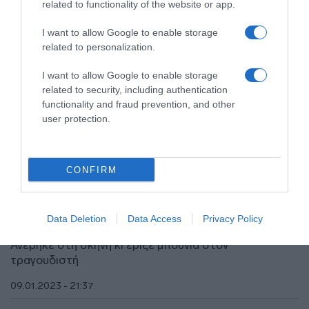
related to functionality of the website or app.
I want to allow Google to enable storage
related to personalization.
I want to allow Google to enable storage
related to security, including authentication
functionality and fraud prevention, and other
user protection.
LIFESTYLE
CONFIRM
H σύζυγος του Αντύπα για την επίθεση από
τον θαμώνα – “Δεν τρόμαξε, ήταν στον κόσμο
του” (vids)
Data Deletion
Data Access
Privacy Policy
Ανέβηκε στη σκηνή κι έριξε μπουνιά στον
τραγουδιστή
09.01.2023 - 21:37