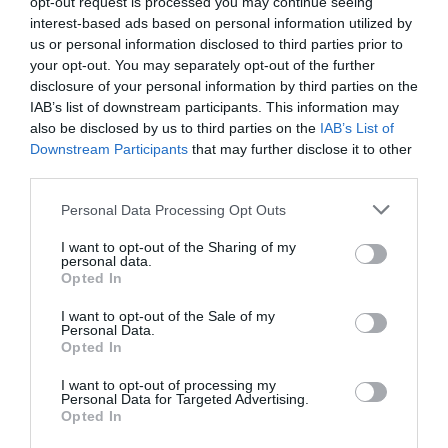
opt-out request is processed you may continue seeing
interest-based ads based on personal information utilized by
us or personal information disclosed to third parties prior to
your opt-out. You may separately opt-out of the further
disclosure of your personal information by third parties on the
IAB’s list of downstream participants. This information may
also be disclosed by us to third parties on the
IAB’s List of
Downstream Participants
that may further disclose it to other
third parties.
LIFESTYLE
Please note that this website/app uses one or more Google
Personal Data Processing Opt Outs
Αντύπας: Αποκάλυψε συνομιλία του με τον
services and may gather and store information including but
Βασίλη Καρρά – «Του έλεγα ότι…»
not limited to your visit or usage behaviour. You may click to
I want to opt-out of the Sharing of my
personal data.
grant or deny consent to Google and its third-party tags to
Opted In
''Τον γνώριζα πάρα πολλά χρόνια...''
use your data for below specified purposes in below Google
consent section.
I want to opt-out of the Sale of my
03.01.2024 - 09:55
Personal Data.
Opted In
I want to opt-out of processing my
Personal Data for Targeted Advertising.
Opted In