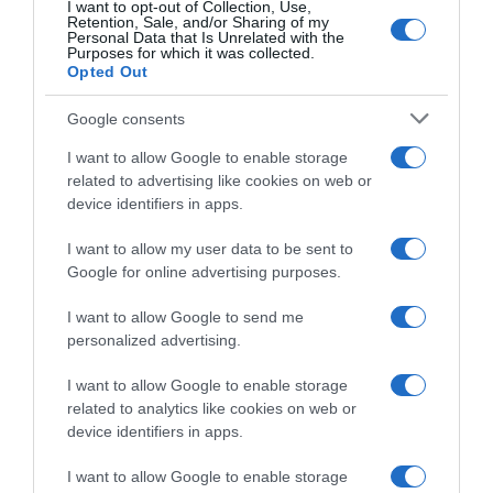
I want to opt-out of Collection, Use,
Retention, Sale, and/or Sharing of my
Personal Data that Is Unrelated with the
Purposes for which it was collected.
Opted Out
Google consents
I want to allow Google to enable storage
related to advertising like cookies on web or
device identifiers in apps.
LIFESTYLE
I want to allow my user data to be sent to
Αντύπας για Νότη Σφακιανάκη: Δεν μπορεί
Google for online advertising purposes.
να τον βρει κανένας
I want to allow Google to send me
"Δεν απαντάει σε τηλεφωνήματα"
personalized advertising.
11.06.2023 - 15:34
I want to allow Google to enable storage
related to analytics like cookies on web or
device identifiers in apps.
I want to allow Google to enable storage