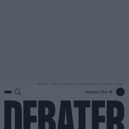
ΑΝΑΖΗΤΗΣΗ
DEBATE: Πότε θα θέλατε να γίνουν οι επόμενες εθνικές εκλογές;
Ψήφισε Εδώ