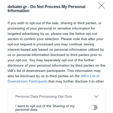
debater.gr -
Do Not Process My Personal
Information
ΠΟΛΙΤΙΚΗ
Ο Πέτρος Κωνσταντίνου του ΑΝΤΑΡΣΥΑ
If you wish to opt-out of the sale, sharing to third parties, or
έδωσε δικό του όρκο ως δημοτικός
processing of your personal or sensitive information for
σύμβουλος της Αθήνας – “Εξοργιστικό, λέει
targeted advertising by us, please use the below opt-out
ανοησίες” είπε ο Γεωργιάδης
section to confirm your selection. Please note that after your
opt-out request is processed you may continue seeing
Στην ορκωμοσία παραβρέθηκε, και ο Τζαβέντ Ασλάμ
interest-based ads based on personal information utilized by
στον οποίο έχει ανακληθεί το άσυλο
us or personal information disclosed to third parties prior to
your opt-out. You may separately opt-out of the further
06.05.2026 - 08:43
disclosure of your personal information by third parties on the
IAB’s list of downstream participants. This information may
also be disclosed by us to third parties on the
IAB’s List of
Downstream Participants
that may further disclose it to other
third parties.
Please note that this website/app uses one or more Google
Personal Data Processing Opt Outs
services and may gather and store information including but
not limited to your visit or usage behaviour. You may click to
I want to opt-out of the Sharing of my
personal data.
grant or deny consent to Google and its third-party tags to