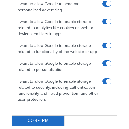
I want to allow Google to send me
personalized advertising.
I want to allow Google to enable storage
related to analytics like cookies on web or
device identifiers in apps.
I want to allow Google to enable storage
related to functionality of the website or app.
ΕΛΛΑΔΑ
I want to allow Google to enable storage
Συλλήψεις στη Ρόδο μετά από πορεία υπέρ
related to personalization.
της Παλαιστίνης – Αντιδρούν ΚΚΕ και
I want to allow Google to enable storage
ΑΝΤΑΡΣΥΑ
related to security, including authentication
functionality and fraud prevention, and other
Κινητοποίηση στο λιμάνι ενάντια στον κατάπλου
user protection.
κρουαζιερόπλοιου
28.07.2025 - 22:25
CONFIRM