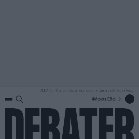
ΑΝΑΖΗΤΗΣΗ
DEBATE: Πότε θα θέλατε να γίνουν οι επόμενες εθνικές εκλογές;
Ψήφισε Εδώ