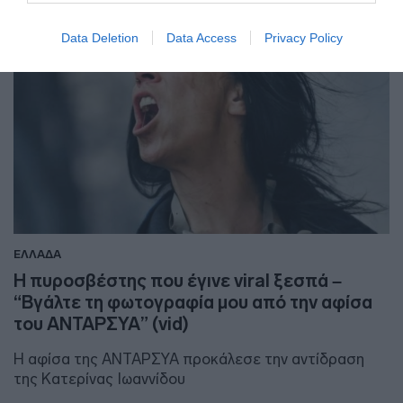
Data Deletion
Data Access
Privacy Policy
ΕΛΛΑΔΑ
Η πυροσβέστης που έγινε viral ξεσπά –
“Βγάλτε τη φωτογραφία μου από την αφίσα
του ΑΝΤΑΡΣΥΑ” (vid)
Η αφίσα της ΑΝΤΑΡΣΥΑ προκάλεσε την αντίδραση
της Κατερίνας Ιωαννίδου