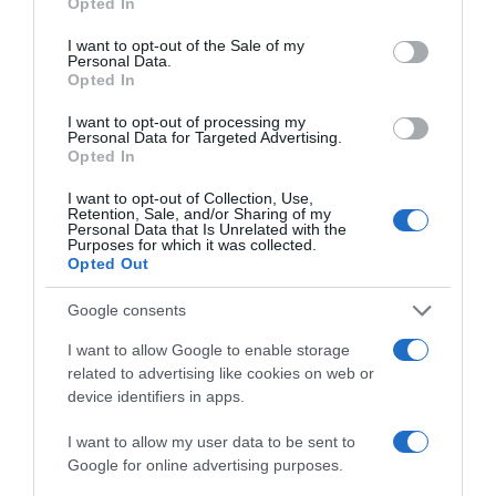
Opted In
use your data for below specified purposes in below Google
consent section.
I want to opt-out of the Sale of my
Personal Data.
Opted In
I want to opt-out of processing my
Personal Data for Targeted Advertising.
ΠΟΛΙΤΙΚΗ
Opted In
Γεωργιάδης για διαδηλωτές της ΑΝΤΑΡΣΥΑ
I want to opt-out of Collection, Use,
έξω από το υπουργείο: “Δεν κλείνουμε την
Retention, Sale, and/or Sharing of my
Personal Data that Is Unrelated with the
πόρτα σε κανένα πολίτη όσο και να
Purposes for which it was collected.
Opted Out
διαφωνούμε”
Η ανάρτηση του υπουργού Υγείας
Google consents
I want to allow Google to enable storage
28.01.2026 - 14:58
related to advertising like cookies on web or
device identifiers in apps.
I want to allow my user data to be sent to
Google for online advertising purposes.