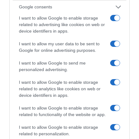
Σιδηροδρομικών Ατυχημάτων κ. Γ. Δριτσάκο
Google consents
να της απαντήσει από που «γνωρίζει η
I want to allow Google to enable storage
κυβέρνηση και έχει αναγγείλει για το πότε θα
related to advertising like cookies on web or
εκδοθεί το πόρισμα της Οργανισμού; Είστε
device identifiers in apps.
σε επικοινωνία με την κυβέρνηση;
I want to allow my user data to be sent to
σημειώνοντας ότι «είναι πολύ σοβαρό και
Google for online advertising purposes.
“χοντρό” η κυβέρνηση που ελέγχεται σε
I want to allow Google to send me
επίπεδο εγκλήματος από την Αρχή, να έχει
personalized advertising.
επικοινωνία μαζί της»
I want to allow Google to enable storage
related to analytics like cookies on web or
Κάλεσε από τον υπουργό Υποδομών και
device identifiers in apps.
Μεταφορών να απαντήσει εάν μέσα από τις
διατάξεις του νομοσχεδίου «εξασφαλίζεται
I want to allow Google to enable storage
related to functionality of the website or app.
ποινική προστασία ή αστική προστασία για
φυσικά και νομικά πρόσωπα που εμπλέκονται
I want to allow Google to enable storage
στην υπόθεση των Τεμπών”. Επίσης, εάν η
related to personalization.