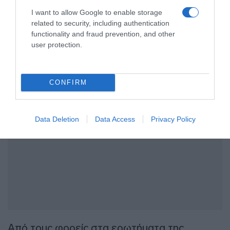
αλλαγή της δομής των σιδηροδρόμων που
I want to allow Google to enable storage
προωθείται με το νομοσχέδιο θα έχει την
related to security, including authentication
οποιαδήποτε επίδραση στην Ηellenic Train,
functionality and fraud prevention, and other
user protection.
για την οποία υπάρχουν αστικές και ποινικές
διαδικασίες για την υπόθεση των Τεμπών.
CONFIRM
ΔΙΑΦΗΜΙΣΗ
Data Deletion
Data Access
Privacy Policy
Από τους φορείς στα ερωτήματα της