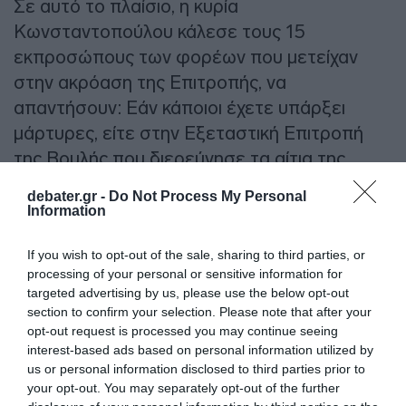
Σε αυτό το πλαίσιο, η κυρία
Κωνσταντοπούλου κάλεσε τους 15
εκπροσώπους των φορέων που μετείχαν
στην ακρόαση της Επιτροπής, να
απαντήσουν: Εάν κάποιοι έχετε υπάρξει
μάρτυρες, είτε στην Εξεταστική Επιτροπή
της Βουλής που διερεύνησε τα αίτια της
τραγωδίας των Τεμπών ή έχετε κληθεί και με
debater.gr -
Do Not Process My Personal
ποια ιδιότητα σε οποιαδήποτε άλλη δικαστική
Information
διερεύνηση; Ποιοι είστε μέλη Επιτροπών
If you wish to opt-out of the sale, sharing to third parties, or
διερεύνησης; Εάν με οποιαδήποτε ιδιότητα,
processing of your personal or sensitive information for
ελέγχεστε; Ποιοι συμμετέχετε σε
targeted advertising by us, please use the below opt-out
επιστημονικές επιτροπές που συνδέονται με
section to confirm your selection. Please note that after your
opt-out request is processed you may continue seeing
την διερεύνηση του εγκλήματος των Τεμπών,
interest-based ads based on personal information utilized by
είτε του υπουργείου, είτε άλλων φορέων της
us or personal information disclosed to third parties prior to
Κυβέρνησης,; Τους κάλεσε να δηλώσουν εάν
your opt-out. You may separately opt-out of the further