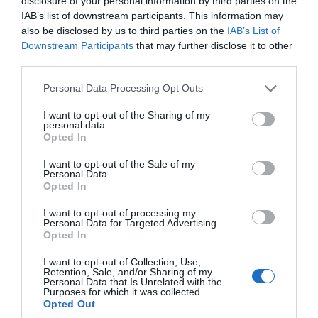
disclosure of your personal information by third parties on the
θεωρούν ότι θα έπρεπε να έχουν κληθεί στην
IAB’s list of downstream participants. This information may
διαδικασία διερεύνησης της υπόθεσης, είτε
also be disclosed by us to third parties on the
IAB’s List of
στην Εξεταστική της Βουλής, είτε αλλού.
Downstream Participants
that may further disclose it to other
third parties.
ΔΙΑΦΗΜΙΣΗ
Please note that this website/app uses one or more Google
Personal Data Processing Opt Outs
services and may gather and store information including but
not limited to your visit or usage behaviour. You may click to
I want to opt-out of the Sharing of my
personal data.
grant or deny consent to Google and its third-party tags to
Opted In
use your data for below specified purposes in below Google
consent section.
I want to opt-out of the Sale of my
Personal Data.
Opted In
I want to opt-out of processing my
Personal Data for Targeted Advertising.
Opted In
I want to opt-out of Collection, Use,
Η πρόεδρος της Πλεύσης Ελευθερίας ,
Retention, Sale, and/or Sharing of my
Personal Data that Is Unrelated with the
ρώτησε τον πρόεδρο του Εθνικού
Purposes for which it was collected.
Opted Out
Οργανισμού Διερεύνησης Αεροπορικών και