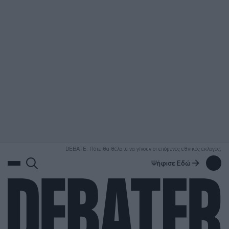
ΑΝΑΖΗΤΗΣΗ
DEBATE: Πότε θα θέλατε να γίνουν οι επόμενες εθνικές εκλογές;
Ψήφισε Εδώ