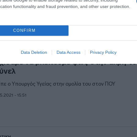
cation functionality and fraud prevention, and other user protection.
CONFIRM
ΙΤΙΚΗ
κίλιας στον ΠΟΥ – Με τους εμβολιασμ
Data Deletion
Data Access
Privacy Policy
χίσαμε να βλέπουμε φως στην άκρη τ
ύνελ
είπε ο Υπουργός Υγείας στην ομολία του στον ΠΟΥ
5.2021 - 15:51
ΙΤΙΚΗ