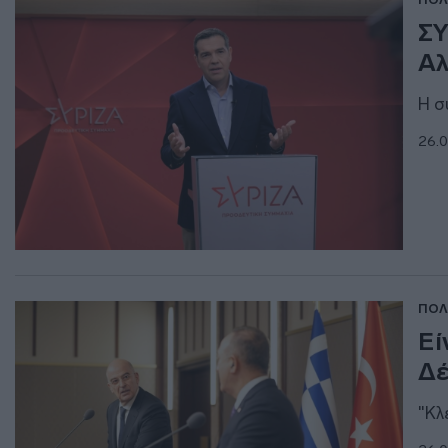
ΣΥ
Αλ
Η σ
26.0
ΠΟΛ
Εί
Δέ
"Κλ