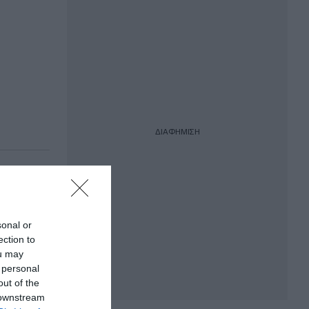
ΔΙΑΦΗΜΙΣΗ
για τη
ογενών
sonal or
ection to
ou may
 personal
out of the
 downstream