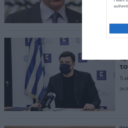
authenti
ΠΟΛ
Κι
αρ
το
Τι 
26.0
ΠΟΛ