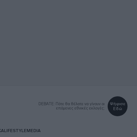
Ψήφισε
DEBATE: Πότε θα θέλατε να γίνουν οι
επόμενες εθνικές εκλογές;
Εδώ
ΚΑ
LIFESTYLE
MEDIA