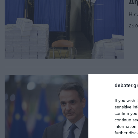
Δη
Η ε
26.0
ΠΟΛ
debater.gr
Μέ
στ
If you wish 
sensitive in
Ο Σ
confirm you
continue se
26.0
information 
further disc