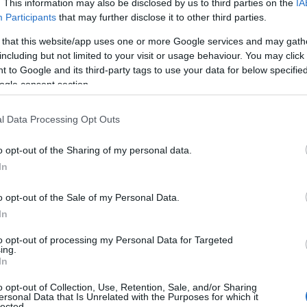
. This information may also be disclosed by us to third parties on the
IA
Participants
that may further disclose it to other third parties.
 that this website/app uses one or more Google services and may gath
including but not limited to your visit or usage behaviour. You may click 
 to Google and its third-party tags to use your data for below specifi
ΙΤΙΚΗ
ogle consent section.
Τσίπρας κατηγόρησε τον Μητσοτάκη γ
διότυπο κοινοβουλευτικό πραξικόπημα” 
l Data Processing Opt Outs
ανήγγειλε αποχή από τις ονομαστικές ψηφοφορίες
o opt-out of the Sharing of my personal data.
In
5.2021 - 19:21
o opt-out of the Sale of my Personal Data.
In
to opt-out of processing my Personal Data for Targeted
ing.
In
o opt-out of Collection, Use, Retention, Sale, and/or Sharing
ΙΤΙΚΗ
ersonal Data that Is Unrelated with the Purposes for which it
lected.