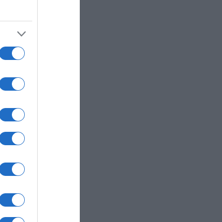
φο των
τη