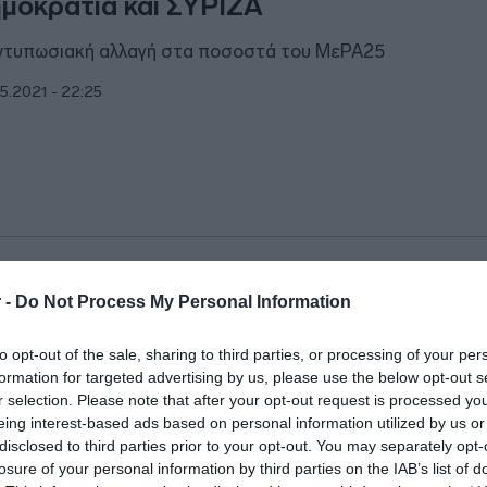
μοκρατία και ΣΥΡΙΖΑ
ντυπωσιακή αλλαγή στα ποσοστά του ΜεΡΑ25
5.2021 - 22:25
ΙΤΙΚΗ
 -
Do Not Process My Personal Information
σω Facebook η απάντηση Μητσοτάκη 
άση του ΣΥΡΙΖΑ για την ψήφο των ομ
to opt-out of the sale, sharing to third parties, or processing of your per
formation for targeted advertising by us, please use the below opt-out s
ΥΡΙΖΑ απείχε τελικά από την ψηφοφορία
r selection. Please note that after your opt-out request is processed y
eing interest-based ads based on personal information utilized by us or
5.2021 - 20:16
disclosed to third parties prior to your opt-out. You may separately opt-
losure of your personal information by third parties on the IAB’s list of