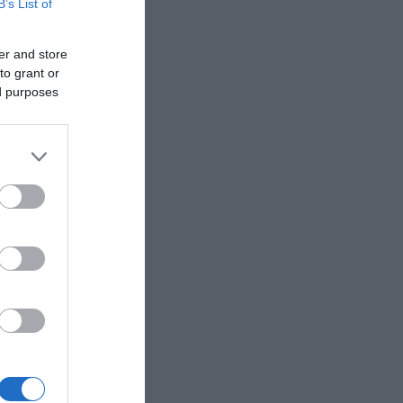
B’s List of
er and store
to grant or
ed purposes
ια
(vid)