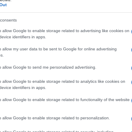
ορρίφθηκε το νομοσχέδιο για την ψή
Out
ογενών
consents
οι ψήφισαν υπέρ και ποιοι κατά
o allow Google to enable storage related to advertising like cookies on
5.2021 - 18:38
evice identifiers in apps.
o allow my user data to be sent to Google for online advertising
s.
to allow Google to send me personalized advertising.
o allow Google to enable storage related to analytics like cookies on
ΙΤΙΚΗ
evice identifiers in apps.
νάντηση Μητσοτάκη – Τσαβούσογλου 
υτέρα
o allow Google to enable storage related to functionality of the website
συναντηθεί και με τον Νίκο Δένδια ο Τούρκος υπουργός
o allow Google to enable storage related to personalization.
τερικών
5.2021 - 16:39
o allow Google to enable storage related to security, including