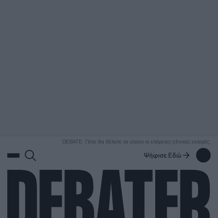
ΑΝΑΖΗΤΗΣΗ
DEBATE: Πότε θα θέλατε να γίνουν οι επόμενες εθνικές εκλογές;
Ψήφισε Εδώ