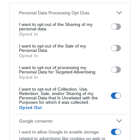
third parties.
Οι αιχμές για τις λανθασμένες πρακτικές του 2007
Please note that this website/app uses one or more Google
Personal Data Processing Opt Outs
13.08.2021 - 15:03
services and may gather and store information including but
not limited to your visit or usage behaviour. You may click to
I want to opt-out of the Sharing of my
personal data.
grant or deny consent to Google and its third-party tags to
Opted In
use your data for below specified purposes in below Google
consent section.
I want to opt-out of the Sale of my
Personal Data.
Opted In
I want to opt-out of processing my
Personal Data for Targeted Advertising.
Opted In
I want to opt-out of Collection, Use,
Retention, Sale, and/or Sharing of my
Personal Data that Is Unrelated with the
Purposes for which it was collected.
Opted Out
Google consents
ΠΟΛΙΤΙΚΗ
Ένα ιδιαίτερο Debate του Γερμανικού Τύπου
I want to allow Google to enable storage
– Η κόντρα Μητσοτάκη Τσίπρα για τις φωτιές
related to advertising like cookies on web or