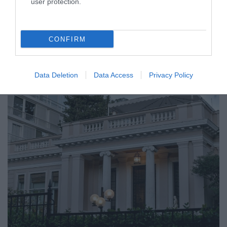
user protection.
Ορκίστηκαν οι νέοι υπουργοί και υφυπουργοί
– Το αμήχανο κλίμα και η γκάφα του Σκέρτσου
(pics)
CONFIRM
Όλοι με θρησκευτικό όρκο
13.08.2021 - 13:15
Data Deletion
Data Access
Privacy Policy