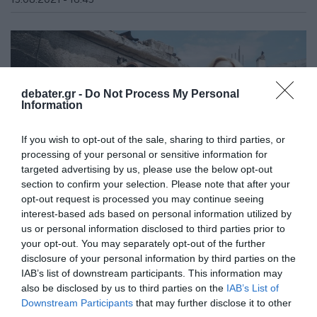
debater.gr -
Do Not Process My Personal
Information
If you wish to opt-out of the sale, sharing to third parties, or
processing of your personal or sensitive information for
targeted advertising by us, please use the below opt-out
section to confirm your selection. Please note that after your
opt-out request is processed you may continue seeing
interest-based ads based on personal information utilized by
us or personal information disclosed to third parties prior to
ΠΟΛΙΤΙΚΗ
your opt-out. You may separately opt-out of the further
disclosure of your personal information by third parties on the
Η σπαρακτική ζωγραφιά που έδωσε
IAB’s list of downstream participants. This information may
κοριτσάκι στη Φώφη Γεννηματά και την έκανε
also be disclosed by us to third parties on the
IAB’s List of
να λυγίσει (pics)
Downstream Participants
that may further disclose it to other