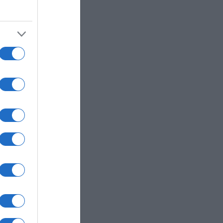
α του
 των
ίνως