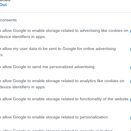
Φώφη, ο Λοβέρδος και η… συνεπιμέλει
Out
ΙΝΑΛ
consents
νομοσχέδιο εδράζεται στην αρχή της μη διάκρισης μεταξύ
έων
o allow Google to enable storage related to advertising like cookies on
evice identifiers in apps.
5.2021 - 13:51
o allow my user data to be sent to Google for online advertising
s.
to allow Google to send me personalized advertising.
o allow Google to enable storage related to analytics like cookies on
ΑΠΟΛΙΤΙΚΑ
evice identifiers in apps.
Όλγα Κεφαλογιάννη είναι έγκυος
o allow Google to enable storage related to functionality of the website
είς θα γίνουν σε λίγους μήνες η Όλγα Κεφαλογιάννη και ο Μ
τσας
o allow Google to enable storage related to personalization.
5.2021 - 10:04
o allow Google to enable storage related to security, including