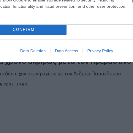
cation functionality and fraud prevention, and other user protection.
CONFIRM
ΑΠΟΛΙΤΙΚΑ
τραγική σύμπτωση – Ο Κατσανέβας π
Data Deletion
Data Access
Privacy Policy
α χρόνο ακριβώς μετά τον Κρεμαστινό
 οι δύο είχαν στενή σχέση με τον Ανδρέα Παπανδρέου
5.2021 - 19:59