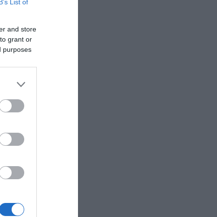
B’s List of
er and store
to grant or
ed purposes