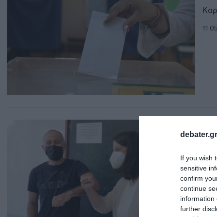
Καρ
11.0
ΠΑΡ
debater.gr
Οι
Κε
If you wish 
sensitive in
H υ
confirm you
continue se
10.0
information 
further disc