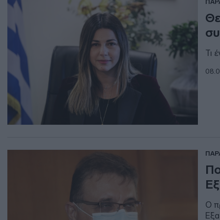
ΠΑΡ
Θε
συ
Τι 
08.0
ΠΑΡ
Πο
Εξ
Ο π
Εξα