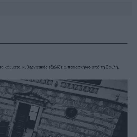
DEBATE: Πότε θα θέλατε να
γίνουν οι επόμενες εθνικές
εκλογές;
α κόμματα, κυβερνητικές εξελίξεις, παρασκήνιο από τη Βουλή,