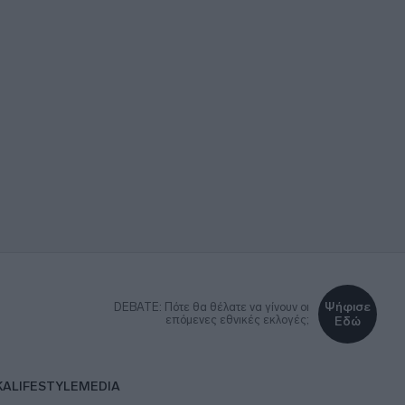
Ψήφισε
DEBATE: Πότε θα θέλατε να γίνουν οι
επόμενες εθνικές εκλογές;
Εδώ
ΚΑ
LIFESTYLE
MEDIA