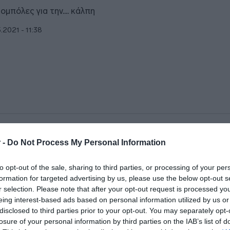
ομπόλες για την.... κάλπη
5.2021 - 11:38
ΑΠΟΛΙΤΙΚΑ
 -
Do Not Process My Personal Information
 μαθητές με τις μάσκες “ξεσήκωσαν” τ
ραμέως και έγινε ξανά παιδί (pics)
to opt-out of the sale, sharing to third parties, or processing of your per
formation for targeted advertising by us, please use the below opt-out s
πουργός Παιδείας ήταν πολύ ευχαριστημένη με όσα είδε
r selection. Please note that after your opt-out request is processed y
eing interest-based ads based on personal information utilized by us or
5.2021 - 18:56
disclosed to third parties prior to your opt-out. You may separately opt-
losure of your personal information by third parties on the IAB’s list of