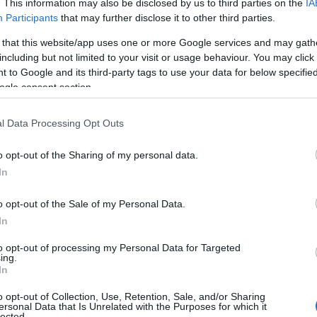
. This information may also be disclosed by us to third parties on the
IA
Participants
that may further disclose it to other third parties.
 that this website/app uses one or more Google services and may gath
including but not limited to your visit or usage behaviour. You may click 
 to Google and its third-party tags to use your data for below specifi
ΑΠΟΛΙΤΙΚΑ
ogle consent section.
ακατεμένο μαλλί για τον Σχοινά – Στην
ένα” η Γιάννα Αγγελοπούλου
l Data Processing Opt Outs
 μια ακόμη φορά, η Γιάννα Αγγελοπούλου, ήταν υπέρκομψη
o opt-out of the Sharing of my personal data.
In
5.2021 - 18:37
o opt-out of the Sale of my Personal Data.
In
to opt-out of processing my Personal Data for Targeted
ing.
In
o opt-out of Collection, Use, Retention, Sale, and/or Sharing
ΑΠΟΛΙΤΙΚΑ
ersonal Data that Is Unrelated with the Purposes for which it
lected.