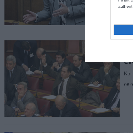
authenti
ΠΑΡ
Η 
έν
Και
08.0