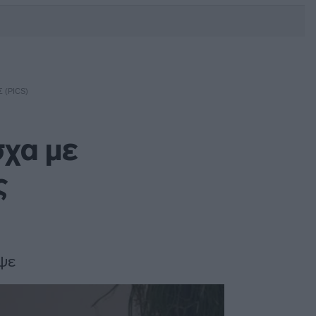
DEBATE: Πότε θα θέλατε να
γίνουν οι επόμενες εθνικές
εκλογές;
 (PICS)
σχα με
ς
αψε