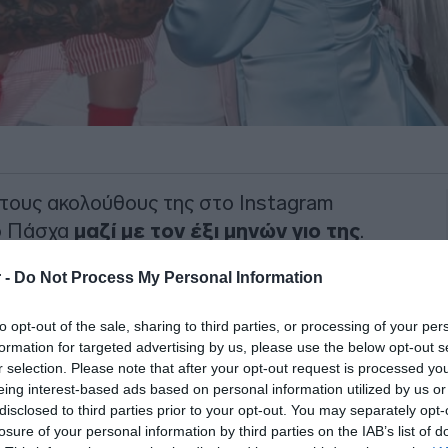
τους ακολούθους της στο Instagram
ο Πάσχα
μαζί με τον έξι μηνών γιο της
.
δια με το μωρό, ενώ σε μία από αυτές
 -
Do Not Process My Personal Information
άπερ
Light
.
to opt-out of the sale, sharing to third parties, or processing of your per
αρκετά χρόνια, διατηρεί μια σταθερή σχέση
formation for targeted advertising by us, please use the below opt-out s
ήσει ακόμα τον δεσμό τους με γάμο
.
r selection. Please note that after your opt-out request is processed y
eing interest-based ads based on personal information utilized by us or
ΙΑΦΗΜΙΣΗ
disclosed to third parties prior to your opt-out. You may separately opt-
losure of your personal information by third parties on the IAB’s list of