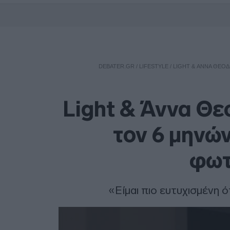
DEBATER.GR
/
LIFESTYLE
/
LIGHT & ΆΝΝΑ ΘΕΟΔ
Light & Άννα Θε
τον 6 μηνών
φωτ
«Είμαι πιο ευτυχισμένη 