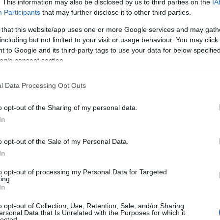
. This information may also be disclosed by us to third parties on the
IA
Participants
that may further disclose it to other third parties.
 that this website/app uses one or more Google services and may gath
including but not limited to your visit or usage behaviour. You may click 
 to Google and its third-party tags to use your data for below specifi
ogle consent section.
l Data Processing Opt Outs
o opt-out of the Sharing of my personal data.
 & Light: Σπάνια βραδινή εμφάνιση
In
έ το ζευγάρι (pics)
o opt-out of the Sale of my Personal Data.
με τους δικούς μου ανθρώπους», έγραψε η
In
 έκανε που στον προσωπικό της
to opt-out of processing my Personal Data for Targeted
ing.
In
Άννα Θεοδωρίδη στο Instagram:
o opt-out of Collection, Use, Retention, Sale, and/or Sharing
ersonal Data that Is Unrelated with the Purposes for which it
lected.