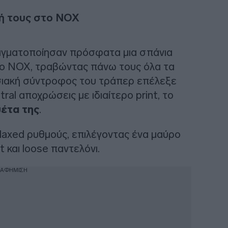
σή τους στο NOX
γματοποίησαν πρόσφατα μια σπάνια
ρο NOX, τραβώντας πάνω τους όλα τα
ιακή σύντροφος του τράπερ επέλεξε
al αποχρώσεις με ιδιαίτερο print, το
υέτα της
.
relaxed ρυθμούς, επιλέγοντας ένα μαύρο
t και loose παντελόνι.
ΙΑΦΗΜΙΣΗ