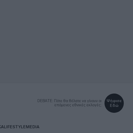
Ψήφισε
DEBATE: Πότε θα θέλατε να γίνουν οι
επόμενες εθνικές εκλογές;
Εδώ
ΚΑ
LIFESTYLE
MEDIA