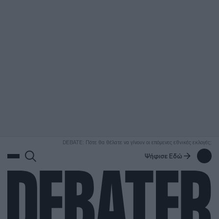
ΑΝΑΖΗΤΗΣΗ
DEBATE: Πότε θα θέλατε να γίνουν οι επόμενες εθνικές εκλογές;
Ψήφισε Εδώ