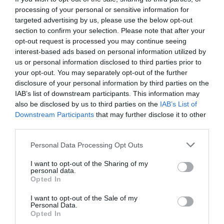
processing of your personal or sensitive information for
targeted advertising by us, please use the below opt-out
section to confirm your selection. Please note that after your
opt-out request is processed you may continue seeing
interest-based ads based on personal information utilized by
us or personal information disclosed to third parties prior to
Προσθήκη ως προτεινόμενη
your opt-out. You may separately opt-out of the further
πηγή στην Google
disclosure of your personal information by third parties on the
IAB’s list of downstream participants. This information may
also be disclosed by us to third parties on the
IAB’s List of
Downstream Participants
that may further disclose it to other
Ακολούθησε το debater.gr στο
Google News
third parties.
και μάθετε πρώτοι όλες τις ειδήσεις
Please note that this website/app uses one or more Google
Personal Data Processing Opt Outs
services and may gather and store information including but
Share
Tweet
not limited to your visit or usage behaviour. You may click to
I want to opt-out of the Sharing of my
personal data.
grant or deny consent to Google and its third-party tags to
Opted In
use your data for below specified purposes in below Google
LOCKDOWN
ΕΣΤΙΑΣΗ
consent section.
I want to opt-out of the Sale of my
Personal Data.
ΔΙΑΦΗΜΙΣΗ
Opted In