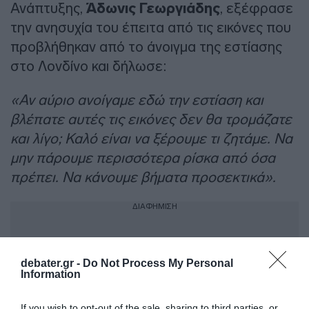
Ανάπτυξης,
Άδωνις Γεωργιάδης
, εξέφρασε
την ανησυχία του έπειτα από τις εικόνες που
προβλήθηκαν από το άνοιγμα της εστίασης
στο Λονδίνο και δήλωσε:
«Αν αύριο ανοίγαμε εδώ την εστίαση και
βλέπατε αυτές τις εικόνες δεν θα τρομάζατε
και λίγο; Καλό είναι να ξέρουμε τι ζητάμε. Να
μην πάρουμε περισσότερα ρίσκα από όσα
πρέπει. Να κάνουμε βήματα προσεκτικά».
ΔΙΑΦΗΜΙΣΗ
debater.gr -
Do Not Process My Personal
Information
If you wish to opt-out of the sale, sharing to third parties, or